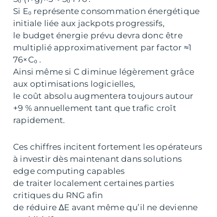
Si E₀ représente consommation énergétique
initiale liée aux jackpots progressifs,
le budget énergie prévu devra donc être
multiplié approximativement par factor ≈1
76×C₀ .
Ainsi même si C diminue légèrement grâce
aux optimisations logicielles,
le coût absolu augmentera toujours autour
+9 % annuellement tant que trafic croît
rapidement.
Ces chiffres incitent fortement les opérateurs
à investir dès maintenant dans solutions
edge computing capables
de traiter localement certaines parties
critiques du RNG afin
de réduire ΔE avant même qu’il ne devienne