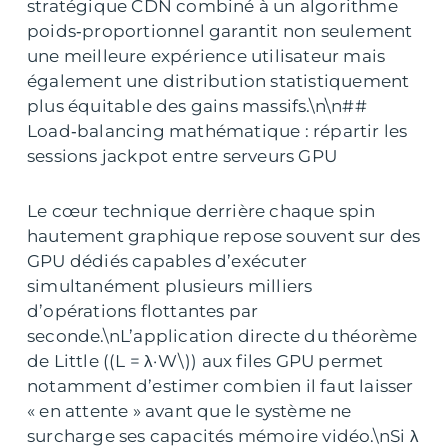
stratégique CDN combiné à un algorithme
poids‐proportionnel garantit non seulement
une meilleure expérience utilisateur mais
également une distribution statistiquement
plus équitable des gains massifs.\n\n##
Load‑balancing mathématique : répartir les
sessions jackpot entre serveurs GPU
Le cœur technique derrière chaque spin
hautement graphique repose souvent sur des
GPU dédiés capables d’exécuter
simultanément plusieurs milliers
d’opérations flottantes par
seconde.\nL’application directe du théorème
de Little ((L = λ·W\)) aux files GPU permet
notamment d’estimer combien il faut laisser
« en attente » avant que le système ne
surcharge ses capacités mémoire vidéo.\nSi λ