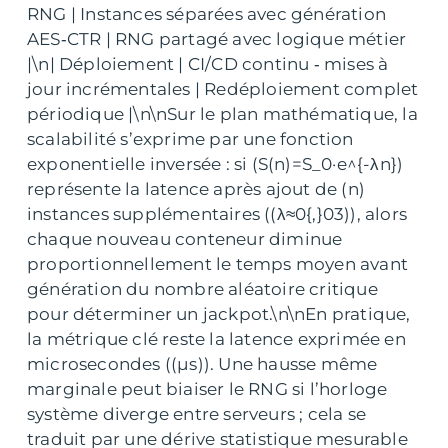
RNG | Instances séparées avec génération
AES‑CTR | RNG partagé avec logique métier
|\n| Déploiement | CI/CD continu ‑ mises à
jour incrémentales | Redéploiement complet
périodique |\n\nSur le plan mathématique, la
scalabilité s’exprime par une fonction
exponentielle inversée : si (S(n)=S_0·e^{-λn})
représente la latence après ajout de (n)
instances supplémentaires ((λ≈0{,}03)), alors
chaque nouveau conteneur diminue
proportionnellement le temps moyen avant
génération du nombre aléatoire critique
pour déterminer un jackpot.\n\nEn pratique,
la métrique clé reste la latence exprimée en
microsecondes ((µs)). Une hausse même
marginale peut biaiser le RNG si l’horloge
système diverge entre serveurs ; cela se
traduit par une dérive statistique mesurable