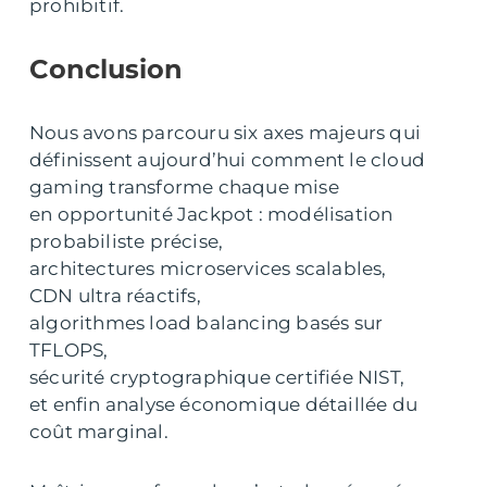
prohibitif.
Conclusion
Nous avons parcouru six axes majeurs qui
définissent aujourd’hui comment le cloud
gaming transforme chaque mise
en opportunité Jackpot : modélisation
probabiliste précise,
architectures micro­services scalables,
CDN ultra réactifs,
algorithmes load balancing basés sur
TFLOPS,
sécurité cryptographique certifiée NIST,
et enfin analyse économique détaillée du
coût marginal.