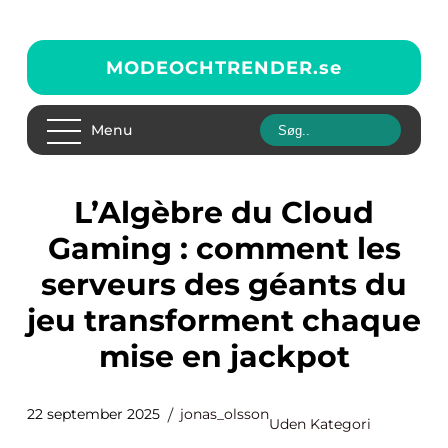
MODEOCHTRENDER.
se
Menu
L’Algèbre du Cloud
Gaming : comment les
serveurs des géants du
jeu transforment chaque
mise en jackpot
22 september 2025
jonas_olsson
Uden Kategori