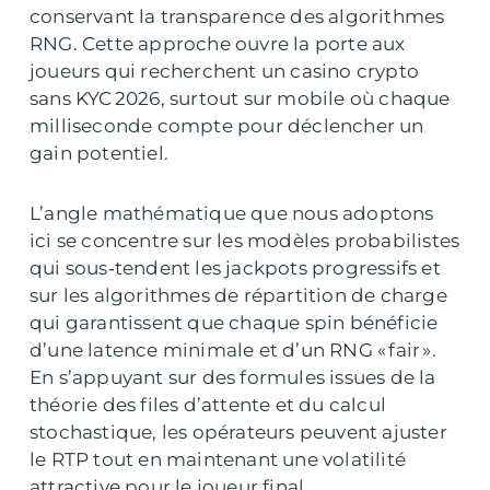
conservant la transparence des algorithmes
RNG. Cette approche ouvre la porte aux
joueurs qui recherchent un casino crypto
sans KYC 2026, surtout sur mobile où chaque
milliseconde compte pour déclencher un
gain potentiel.
L’angle mathématique que nous adoptons
ici se concentre sur les modèles probabilistes
qui sous‑tendent les jackpots progressifs et
sur les algorithmes de répartition de charge
qui garantissent que chaque spin bénéficie
d’une latence minimale et d’un RNG « fair ».
En s’appuyant sur des formules issues de la
théorie des files d’attente et du calcul
stochastique, les opérateurs peuvent ajuster
le RTP tout en maintenant une volatilité
attractive pour le joueur final.