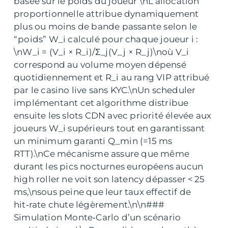
basée sur le poids du joueur \nL’allocation
proportionnelle attribue dynamiquement
plus ou moins de bande passante selon le
“poids” W_i calculé pour chaque joueur i :
\nW_i = (V_i × R_i)/Σ_j(V_j × R_j)\noù V_i
correspond au volume moyen dépensé
quotidiennement et R_i au rang VIP attribué
par le casino live sans KYC.\nUn scheduler
implémentant cet algorithme distribue
ensuite les slots CDN avec priorité élevée aux
joueurs W_i supérieurs tout en garantissant
un minimum garanti Q_min (=15 ms
RTT).\nCe mécanisme assure que même
durant les pics nocturnes européens aucun
high roller ne voit son latency dépasser < 25
ms,\nsous peine que leur taux effectif de
hit‑rate chute légèrement.\n\n###
Simulation Monte‑Carlo d’un scénario