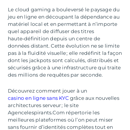
Le cloud gaming a bouleversé le paysage du
jeu en ligne en découpant la dépendance au
matériel local et en permettant à n’importe
quel appareil de diffuser des titres
haute‑définition depuis un centre de
données distant. Cette évolution ne se limite
pas à la fluidité visuelle ; elle redéfinit la façon
dont les jackpots sont calculés, distribués et
sécurisés grâce à une infrastructure qui traite
des millions de requêtes par seconde.
Découvrez comment jouer à un
casino en ligne sans KYC
grâce aux nouvelles
architectures serveur ; le site
Agencelespirants.Com répertorie les
meilleures plateformes où l’on peut miser
sans fournir d’identités complètes tout en