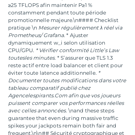
≥25 TFLOPS afin maintenir P≥1 %
constamment pendant toute période
promotionnelle majeure.\n#### Checklist
pratique \n
Mesurer régulièrement λ réel via
Prometheus/ Grafana.
* Ajuster
dynamiquement w_i selon utilisation
CPU/GPU.
* Vérifier conformité Little’s Law
toutesles minutes.
* S’assurer que TLS 1.3
reste actif entre load balancer et client pour
éviter toute latence additionnelle.
*
Documenter toutes modifications dans votre
tableau comparatif publié chez
Agencelespirants.Com afin que vos joueurs
puissent comparer vos performances réelles
avec celles annoncées.
\nand these steps
guarantee that even during massive traffic
spikes your jackpots remain both fair and
frequent.\n\n## Sécurité cryptographique et