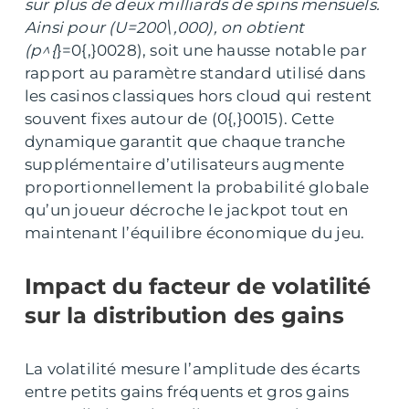
sur plus de deux milliards de spins mensuels.
Ainsi pour (U=200\,000), on obtient
(p^{
}=0{,}0028), soit une hausse notable par
rapport au paramètre standard utilisé dans
les casinos classiques hors cloud qui restent
souvent fixes autour de (0{,}0015). Cette
dynamique garantit que chaque tranche
supplémentaire d’utilisateurs augmente
proportionnellement la probabilité globale
qu’un joueur décroche le jackpot tout en
maintenant l’équilibre économique du jeu.
Impact du facteur de volatilité
sur la distribution des gains
La volatilité mesure l’amplitude des écarts
entre petits gains fréquents et gros gains