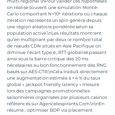
multi‑régional \nPour valider ces hypothèses
on réalise souvent une simulation Monte‐
Carlo comportant N=10⁶ itérations où chaque
itération représente un spin généré depuis
une région aléatoire pondérée selon sa
population active.\nLes résultats montrent
qu’en multipliant par deux le nombre total
de nœuds CDN situés en Asie Pacifique on
diminue l’écart type σ_RTT globalisé passant
ainsi sous la barre critique des 20 ms
nécessaires au bon fonctionnement des RNG
basés sur AES‑CTR.\nCela traduit directement
une augmentation estimée à +4 % du taux
global « jackpot friendly latency » mesuré
lors des campagnes promotionnelles
saisonnières organisées par plusieurs casinos
référencés sur Agencelespirants.Com.\n\nEn
résumé , optimiser BDP via placement