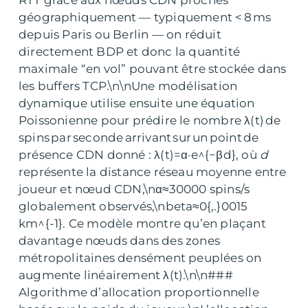
RTT grâce aux nœuds CDN proches
géographiquement — typiquement < 8 ms
depuis Paris ou Berlin — on réduit
directement BDP et donc la quantité
maximale “en vol” pouvant être stockée dans
les buffers TCP.\n\nUne modélisation
dynamique utilise ensuite une équation
Poissonienne pour prédire le nombre λ(t) de
spins par seconde arrivant sur un point de
présence CDN donné : λ(t)=α·e^{−βd}, où
d
représente la distance réseau moyenne entre
joueur et nœud CDN,\nα≈30000 spins/s
globalement observés,\nbeta≈0{,.}0015
km^{-1}. Ce modèle montre qu’en plaçant
davantage nœuds dans des zones
métropolitaines densément peuplées on
augmente linéairement λ(t).\n\n###
Algorithme d’allocation proportionnelle