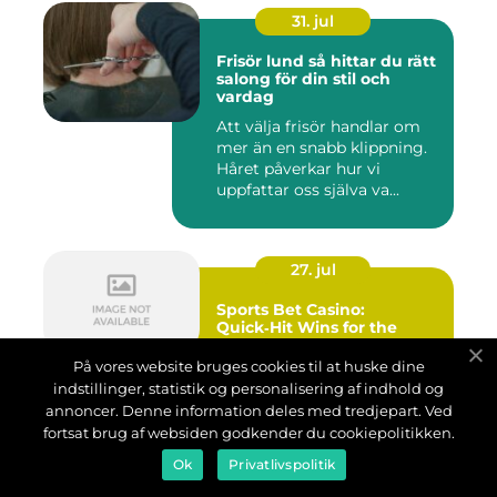
31. jul
Frisör lund så hittar du rätt
salong för din stil och
vardag
Att välja frisör handlar om
mer än en snabb klippning.
Håret påverkar hur vi
uppfattar oss själva va...
27. jul
Sports Bet Casino:
Quick‑Hit Wins for the
Fast‑Paced Player
På vores website bruges cookies til at huske dine
1. The Pulse of Short‑Session
indstillinger, statistik og personalisering af indhold og
Gaming When the clock
annoncer. Denne information deles med tredjepart. Ved
ticks down to a few minutes,
fortsat brug af websiden godkender du cookiepolitikken.
the gaming landscap...
Ok
Privatlivspolitik