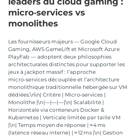
leaders du cloud gaming :
micro‑services vs
monolithes
Les fournisseurs majeurs — Google Cloud
Gaming, AWS GameLift et Microsoft Azure
PlayFab — adoptent deux philosophies
architecturales distinctes pour supporter les
jeux à jackpot massif : l’approche
micro‑services découplée et l’architecture
monolithique traditionnelle hébergée sur VM
dédiées.\n\n| Critère | Micro‑services |
Monolithe |\n|—|—|—|\n| Scalabilité |
Horizontale via conteneurs Docker &
Kubernetes | Verticale limitée par taille VM
|\n| Temps moyen de réponse | ≈ 4 ms
(latence réseau interne) | ≈ 12 ms |\n| Gestion