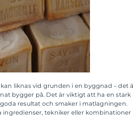
kan liknas vid grunden i en byggnad – det 
nnat bygger på. Det är viktigt att ha en stark
 goda resultat och smaker i matlagningen.
 ingredienser, tekniker eller kombinationer