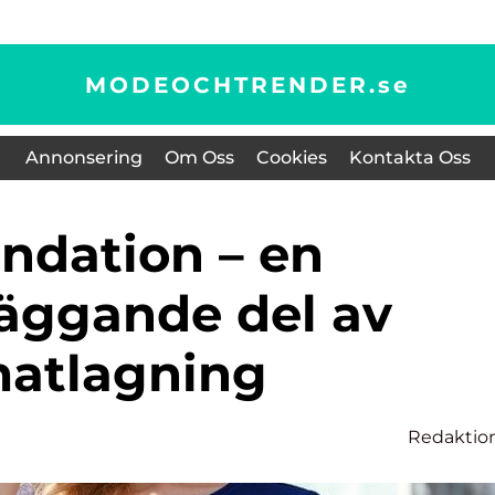
MODEOCHTRENDER.
se
Annonsering
Om Oss
Cookies
Kontakta Oss
äggande del av
atlagning
Redaktio