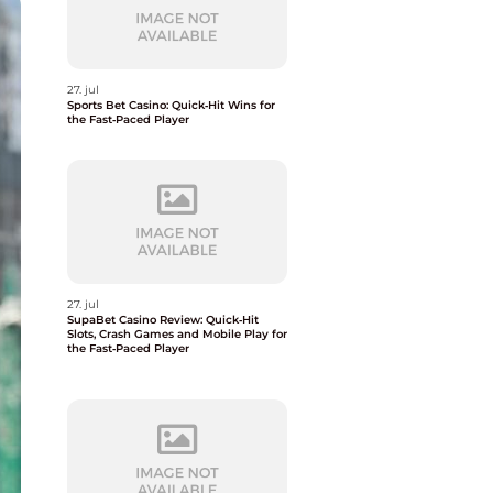
27. jul
Sports Bet Casino: Quick‑Hit Wins for
the Fast‑Paced Player
27. jul
SupaBet Casino Review: Quick‑Hit
Slots, Crash Games and Mobile Play for
the Fast‑Paced Player