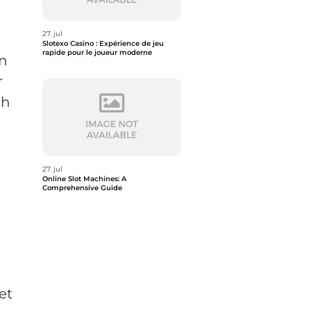
27. jul
Slotexo Casino : Expérience de jeu
rapide pour le joueur moderne
En
r
ch
27. jul
Online Slot Machines: A
Comprehensive Guide
et