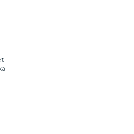
et
ka