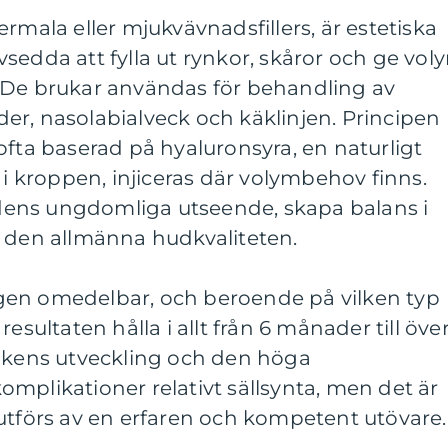
rmala eller mjukvävnadsfillers, är estetiska
sedda att fylla ut rynkor, skåror och ge vol
et. De brukar användas för behandling av
er, nasolabialveck och käklinjen. Principen
l, ofta baserad på hyaluronsyra, en naturligt
kroppen, injiceras där volymbehov finns.
hudens ungdomliga utseende, skapa balans i
a den allmänna hudkvaliteten.
nligen omedelbar, och beroende på vilken typ
esultaten hålla i allt från 6 månader till öve
nikens utveckling och den höga
mplikationer relativt sällsynta, men det är
utförs av en erfaren och kompetent utövare.