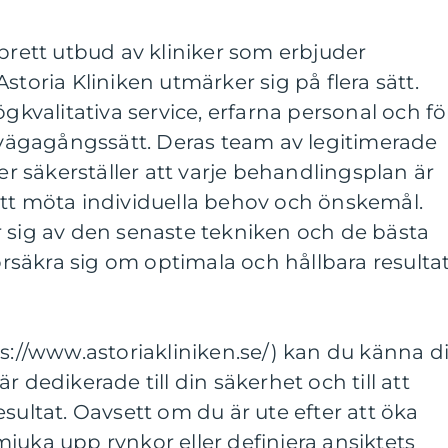
 brett utbud av kliniker som erbjuder
storia Kliniken utmärker sig på flera sätt.
ögkvalitativa service, erfarna personal och fö
llvägagångssätt. Deras team av legitimerade
ter säkerställer att varje behandlingsplan är
att möta individuella behov och önskemål.
r sig av den senaste tekniken och de bästa
försäkra sig om optimala och hållbara resulta
ps://www.astoriakliniken.se/) kan du känna d
r dedikerade till din säkerhet och till att
sultat. Oavsett om du är ute efter att öka
juka upp rynkor eller definiera ansiktets