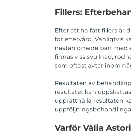
Fillers: Efterbeha
Efter att ha fått fillers är 
för eftervård. Vanligtvis k
nästan omedelbart med en
finnas viss svullnad, ro
som oftast avtar inom nå
Resultaten av behandlinge
resultatet kan uppskattas 
upprätthålla resultaten 
uppföljningsbehandlingar 
Varför Välja Astori