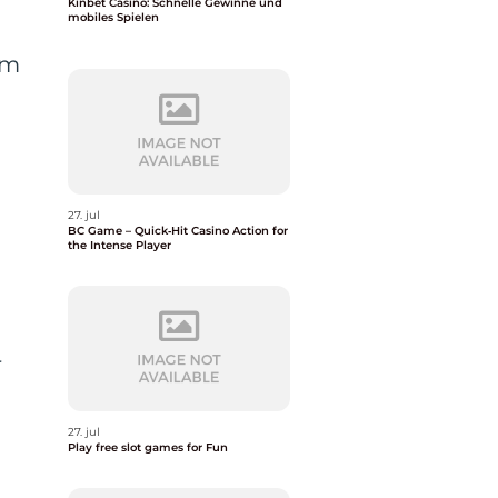
Kinbet Casino: Schnelle Gewinne und
mobiles Spielen
ym
27. jul
BC Game – Quick‑Hit Casino Action for
the Intense Player
r
27. jul
Play free slot games for Fun