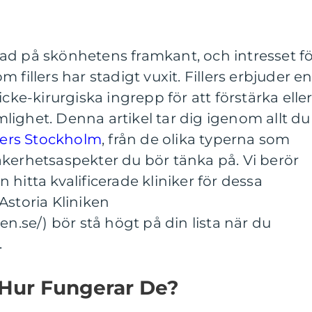
ad på skönhetens framkant, och intresset f
 fillers har stadigt vuxit. Fillers erbjuder e
icke-kirurgiska ingrepp för att förstärka elle
ighet. Denna artikel tar dig igenom allt du
llers Stockholm
, från de olika typerna som
e säkerhetsaspekter du bör tänka på. Vi berör
hitta kvalificerade kliniker för dessa
Astoria Kliniken
en.se/) bör stå högt på din lista när du
.
h Hur Fungerar De?