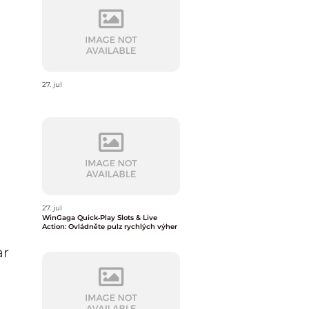
27. jul
27. jul
WinGaga Quick‑Play Slots & Live
Action: Ovládněte pulz rychlých výher
ar