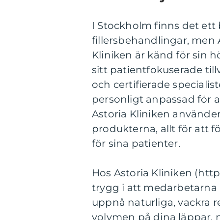
I Stockholm finns det ett
fillersbehandlingar, men A
Kliniken är känd för sin h
sitt patientfokuserade ti
och certifierade specialis
personligt anpassad för 
Astoria Kliniken använde
produkterna, allt för att 
för sina patienter.
Hos Astoria Kliniken (htt
trygg i att medarbetarna ä
uppnå naturliga, vackra re
volymen på dina läppar, m