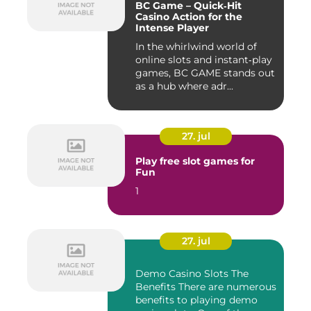
BC Game – Quick‑Hit
Casino Action for the
Intense Player
In the whirlwind world of
online slots and instant‑play
games, BC GAME stands out
as a hub where adr...
27. jul
Play free slot games for
Fun
1
27. jul
Demo Casino Slots The
Benefits There are numerous
benefits to playing demo