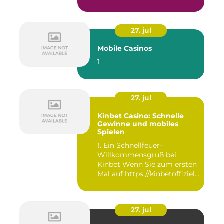
27. jul
Mobile Casinos
1
27. jul
Kinbet Casino: Schnelle
Gewinne und mobiles
Spielen
1. Ein Schnellfeuer-
Willkommensgruß bei
Kinbet Wenn Sie zum ersten
Mal auf https://kinbetoffiziell-
d...
27. jul