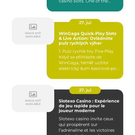
casino slots. One of the...
27. jul
WinGaga Quick‑Play Slots
& Live Action: Ovládněte
pulz rychlých výher
1. Pulz rychlé hry Fire‑Play
Když se přihlásíte do
WinGaga, téměř ucítíte
elektrický šum kasinové po...
27. jul
Slotexo Casino : Expérience
de jeu rapide pour le
joueur moderne
Slotexo casino invite ceux
qui prospèrent sur
l’adrénaline et les victoires