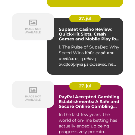
27. jul
SupaBet Casino Review:
Quick‑Hit Slots, Crash
Games and Mobile Play for
the Fast‑Paced Player
1. The Pulse of SupaBet: Why
Speed Wins Κάθε φορά που
συνδέεστε, η οθόνη
αναβοσβήνει με φωτεινές, ne...
27. jul
PayPal Accepted Gambling
Establishments: A Safe and
Secure Online Gambling
Choice
In the last few years, the
world of on-line betting has
actually ended up being
progressively promin...