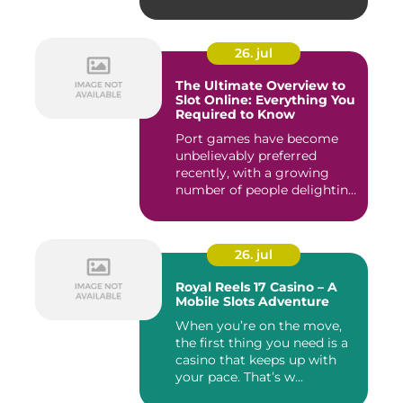
giochi...
26. jul
The Ultimate Overview to
Slot Online: Everything You
Required to Know
Port games have become
unbelievably preferred
recently, with a growing
number of people delighting
i...
26. jul
Royal Reels 17 Casino – A
Mobile Slots Adventure
When you’re on the move,
the first thing you need is a
casino that keeps up with
your pace. That’s w...