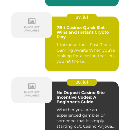
27. jul
7Bit Casino: Quick Slot
Wins and Instant Crypto
Play
1. Introduction – Fast‑Track
Gaming Awaits When you’re
looking for a casino that lets
you hit the re...
26. jul
No Deposit Casino Site
Incentive Codes: A
Beginner's Guide
Whether you are an
experienced gambler or
someone that is simply
starting out, Casinò Anjouan