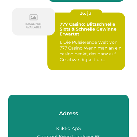
26. jul
777 Casino: Blitzschnelle
Slots & Schnelle Gewinne
Erwartet
1. Die Pulsierende Welt von
777 Casino Wenn man an ein
casino denkt, das ganz auf
Geschwindigkeit un...
Adress