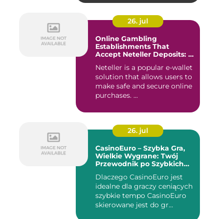
26. jul
Online Gambling
Establishments That
Accept Neteller Deposits: A
Comprehensive Guide
Neteller is a popular e-wallet
solution that allows users to
make safe and secure online
purchases. ...
26. jul
CasinoEuro – Szybka Gra,
Wielkie Wygrane: Twój
Przewodnik po Szybkich
Akcjach
Dlaczego CasinoEuro jest
idealne dla graczy ceniących
szybkie tempo CasinoEuro
skierowane jest do gr...