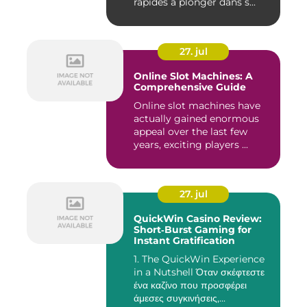
rapides à plonger dans s...
27. jul
Online Slot Machines: A
Comprehensive Guide
Online slot machines have
actually gained enormous
appeal over the last few
years, exciting players ...
27. jul
QuickWin Casino Review:
Short‑Burst Gaming for
Instant Gratification
1. The QuickWin Experience
in a Nutshell Όταν σκέφτεστε
ένα καζίνο που προσφέρει
άμεσες συγκινήσεις,...