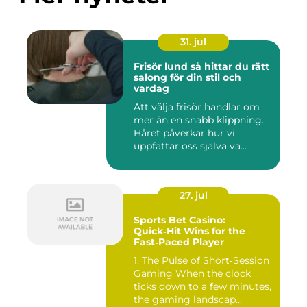
31. jul
Frisör lund så hittar du rätt
salong för din stil och
vardag
Att välja frisör handlar om
mer än en snabb klippning.
Håret påverkar hur vi
uppfattar oss själva va...
27. jul
Sports Bet Casino:
Quick‑Hit Wins for the
Fast‑Paced Player
1. The Pulse of Short‑Session
Gaming When the clock
ticks down to a few minutes,
the gaming landscap...