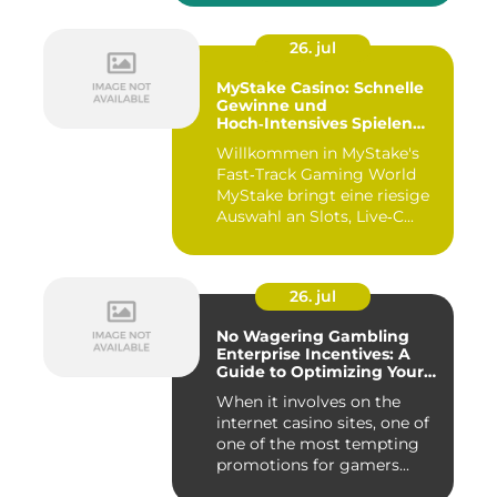
26. jul
MyStake Casino: Schnelle
Gewinne und
Hoch‑Intensives Spielen
unterwegs
Willkommen in MyStake's
Fast‑Track Gaming World
MyStake bringt eine riesige
Auswahl an Slots, Live‑C...
26. jul
No Wagering Gambling
Enterprise Incentives: A
Guide to Optimizing Your
Payouts
When it involves on the
internet casino sites, one of
one of the most tempting
promotions for gamers...