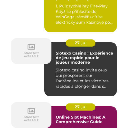
1. Pulz rychlé hry Fire‑Play
Když se přihlásíte do
WinGaga, téměř ucítíte
elektrický šum kasinové po...
27. jul
Slotexo Casino : Expérience
de jeu rapide pour le
joueur moderne
Slotexo casino invite ceux
qui prospèrent sur
l’adrénaline et les victoires
rapides à plonger dans s...
27. jul
Online Slot Machines: A
Comprehensive Guide