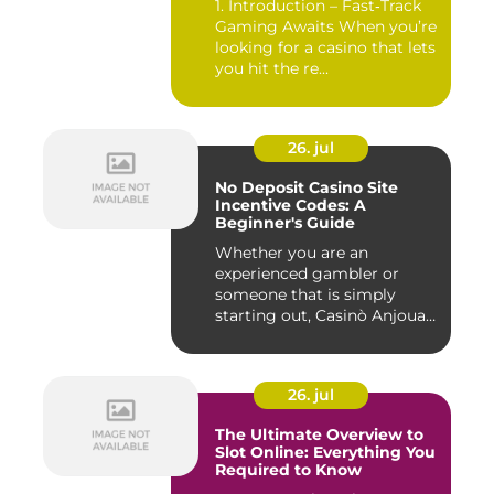
1. Introduction – Fast‑Track
Gaming Awaits When you’re
looking for a casino that lets
you hit the re...
26. jul
No Deposit Casino Site
Incentive Codes: A
Beginner's Guide
Whether you are an
experienced gambler or
someone that is simply
starting out, Casinò Anjouan
giochi...
26. jul
The Ultimate Overview to
Slot Online: Everything You
Required to Know