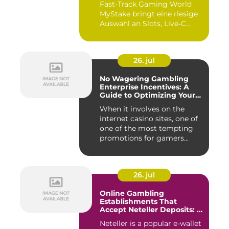
Fast‑Track Gaming World
MyStake bringt eine riesige
Auswahl an Slots, Live‑C...
26. jul
No Wagering Gambling
Enterprise Incentives: A
Guide to Optimizing Your
Payouts
When it involves on the
internet casino sites, one of
one of the most tempting
promotions for gamers...
26. jul
Online Gambling
Establishments That
Accept Neteller Deposits: A
Comprehensive Guide
Neteller is a popular e-wallet