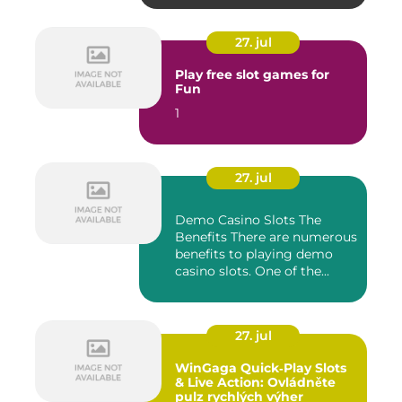
27. jul
Play free slot games for
Fun
1
27. jul
Demo Casino Slots The
Benefits There are numerous
benefits to playing demo
casino slots. One of the...
27. jul
WinGaga Quick‑Play Slots
& Live Action: Ovládněte
pulz rychlých výher