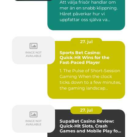
Att välja frisör handlar om
mer än en snabb klippning.
Håret påverkar hur vi
uppfattar oss själva va...
27. jul
Sports Bet Casino:
Quick‑Hit Wins for the
Fast‑Paced Player
1. The Pulse of Short‑Session
Gaming When the clock
ticks down to a few minutes,
the gaming landscap...
27. jul
SupaBet Casino Review:
Quick‑Hit Slots, Crash
Games and Mobile Play for
the Fast‑Paced Player