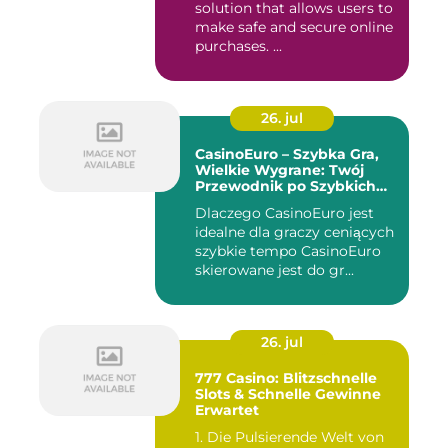
solution that allows users to
make safe and secure online
purchases. ...
26. jul
CasinoEuro – Szybka Gra,
Wielkie Wygrane: Twój
Przewodnik po Szybkich
Akcjach
Dlaczego CasinoEuro jest
idealne dla graczy ceniących
szybkie tempo CasinoEuro
skierowane jest do gr...
26. jul
777 Casino: Blitzschnelle
Slots & Schnelle Gewinne
Erwartet
1. Die Pulsierende Welt von