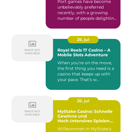
Port games have become
unbelievably preferred
recently, with a growing
number of people delighting
i...
26. jul
Royal Reels 17 Casino – A
Mobile Slots Adventure
When you’re on the move,
the first thing you need is a
casino that keeps up with
your pace. That’s w...
26. jul
MyStake Casino: Schnelle
Gewinne und
Hoch‑Intensives Spielen
unterwegs
Willkommen in MyStake's