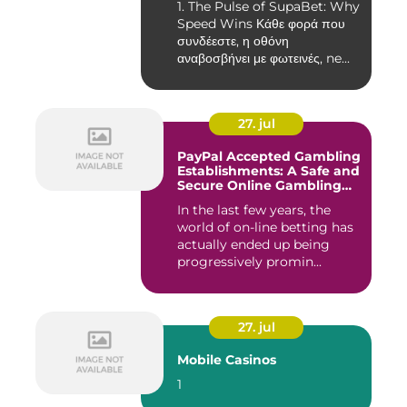
1. The Pulse of SupaBet: Why
Speed Wins Κάθε φορά που
συνδέεστε, η οθόνη
αναβοσβήνει με φωτεινές, ne...
27. jul
PayPal Accepted Gambling
Establishments: A Safe and
Secure Online Gambling
Choice
In the last few years, the
world of on-line betting has
actually ended up being
progressively promin...
27. jul
Mobile Casinos
1