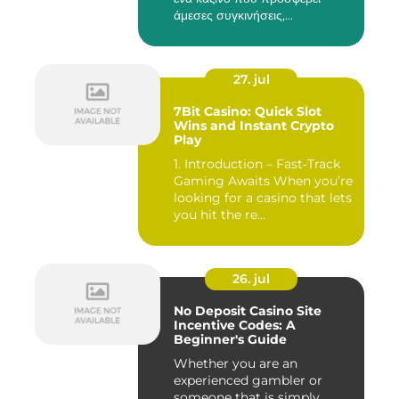
άμεσες συγκινήσεις,...
27. jul
7Bit Casino: Quick Slot
Wins and Instant Crypto
Play
1. Introduction – Fast‑Track
Gaming Awaits When you’re
looking for a casino that lets
you hit the re...
26. jul
No Deposit Casino Site
Incentive Codes: A
Beginner's Guide
Whether you are an
experienced gambler or
someone that is simply