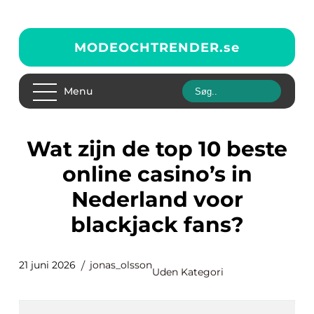
MODEOCHTRENDER.
se
Menu
Wat zijn de top 10 beste
online casino’s in
Nederland voor
blackjack fans?
21 juni 2026
jonas_olsson
Uden Kategori