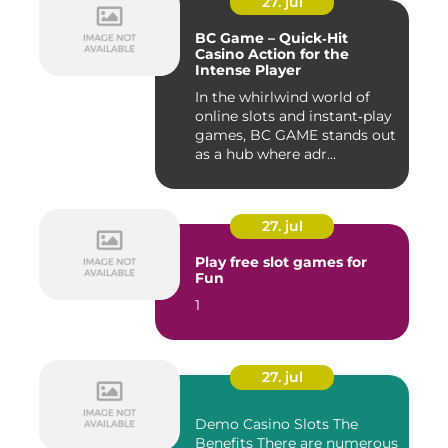
27. jul
BC Game – Quick‑Hit
Casino Action for the
Intense Player
In the whirlwind world of
online slots and instant‑play
games, BC GAME stands out
as a hub where adr...
27. jul
Play free slot games for
Fun
1
27. jul
Demo Casino Slots The
Benefits There are numerous