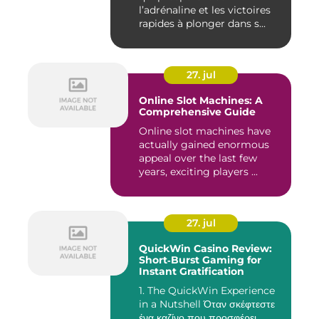
l’adrénaline et les victoires
rapides à plonger dans s...
27. jul
Online Slot Machines: A
Comprehensive Guide
Online slot machines have
actually gained enormous
appeal over the last few
years, exciting players ...
27. jul
QuickWin Casino Review:
Short‑Burst Gaming for
Instant Gratification
1. The QuickWin Experience
in a Nutshell Όταν σκέφτεστε
ένα καζίνο που προσφέρει