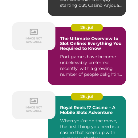
starting out, Casinò Anjouan
giochi...
26. jul
The Ultimate Overview to
Slot Online: Everything You
Required to Know
Port games have become
unbelievably preferred
recently, with a growing
number of people delighting
i...
26. jul
Royal Reels 17 Casino – A
Mobile Slots Adventure
When you’re on the move,
the first thing you need is a
casino that keeps up with