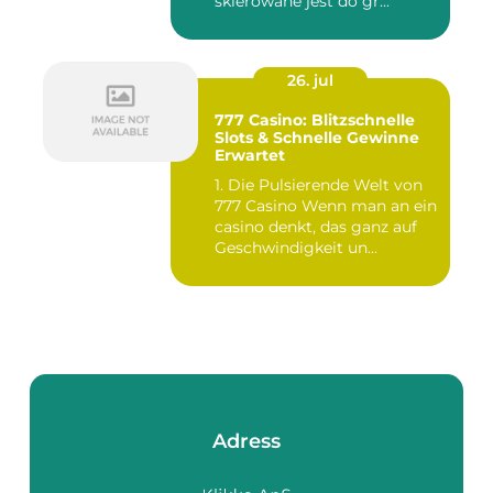
skierowane jest do gr...
26. jul
777 Casino: Blitzschnelle
Slots & Schnelle Gewinne
Erwartet
1. Die Pulsierende Welt von
777 Casino Wenn man an ein
casino denkt, das ganz auf
Geschwindigkeit un...
Adress