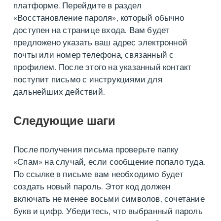
платформе. Перейдите в раздел
«Восстановление пароля», который обычно
доступен на странице входа. Вам будет
предложено указать ваш адрес электронной
почты или номер телефона, связанный с
профилем. После этого на указанный контакт
поступит письмо с инструкциями для
дальнейших действий.
Следующие шаги
После получения письма проверьте папку
«Спам» на случай, если сообщение попало туда.
По ссылке в письме вам необходимо будет
создать новый пароль. Этот код должен
включать не менее восьми символов, сочетание
букв и цифр. Убедитесь, что выбранный пароль