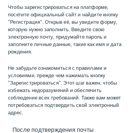
Чтобы зарегистрироваться на платформе,
посетите официальный сайт и найдите кнопку
”Регистрация”. Открыв её, вы увидите форму,
которую нужно заполнить. Введите свою
электронную почту, придумайте пароль и
заполните личные данные, такие как имя и дата
рождения.
Не забудьте ознакомиться с правилами и
условиями, прежде чем нажимать кнопку
”Зарегистрироваться”. Этот шаг важен, чтобы
избежать недоразумений и обеспечить
соблюдение всех требований. Также вам может
потребоваться подтвердить свой электронный
адрес.
После подтверждения почты