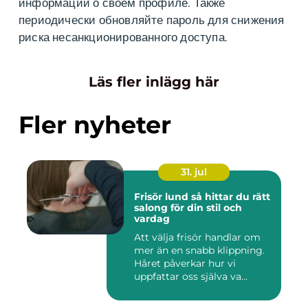
информации о своем профиле. Также
периодически обновляйте пароль для снижения
риска несанкционированного доступа.
Läs fler inlägg här
Fler nyheter
31. jul
Frisör lund så hittar du rätt
salong för din stil och
vardag
Att välja frisör handlar om
mer än en snabb klippning.
Håret påverkar hur vi
uppfattar oss själva va...