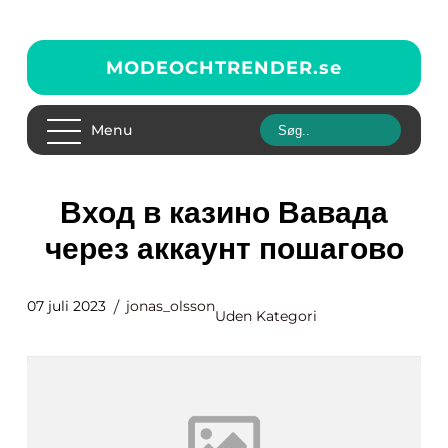
MODEOCHTRENDER.
se
Menu
Вход в казино Вавада
через аккаунт пошагово
07 juli 2023
jonas_olsson
Uden Kategori