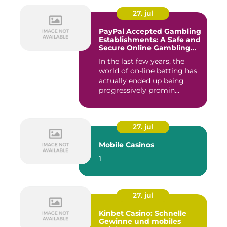
27. jul
PayPal Accepted Gambling
Establishments: A Safe and
Secure Online Gambling
Choice
In the last few years, the
world of on-line betting has
actually ended up being
progressively promin...
27. jul
Mobile Casinos
1
27. jul
Kinbet Casino: Schnelle
Gewinne und mobiles