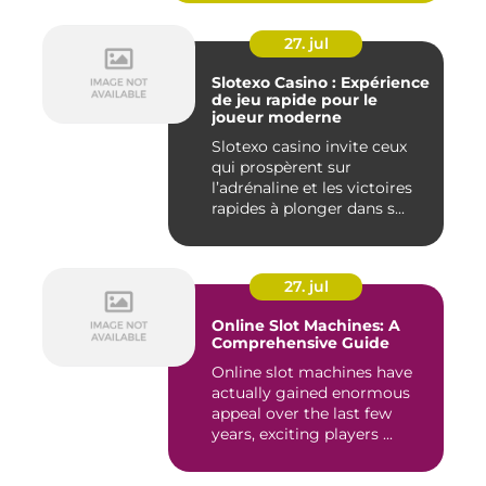
27. jul
Slotexo Casino : Expérience
de jeu rapide pour le
joueur moderne
Slotexo casino invite ceux
qui prospèrent sur
l’adrénaline et les victoires
rapides à plonger dans s...
27. jul
Online Slot Machines: A
Comprehensive Guide
Online slot machines have
actually gained enormous
appeal over the last few
years, exciting players ...