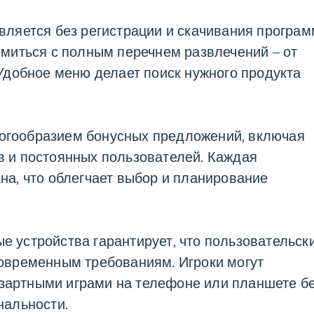
вляется без регистрации и скачивания програм
омиться с полным перечнем развлечений – от
 Удобное меню делает поиск нужного продукта
гообразием бонусных предложений, включая
в и постоянных пользователей. Каждая
на, что облегчает выбор и планирование
 устройства гарантирует, что пользовательск
современным требованиям. Игроки могут
артными играми на телефоне или планшете б
нальности.