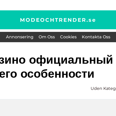
MODEOCHTRENDER.
se
Annonsering
Om Oss
Cookies
Kontakta Oss
 его особенности
Uden Kateg