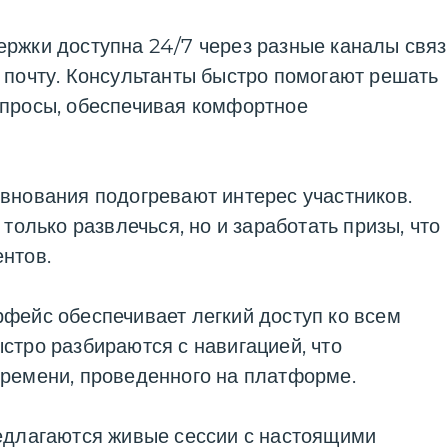
ржки доступна 24/7 через разные каналы связ
 почту. Консультанты быстро помогают решать
опросы, обеспечивая комфортное
внования подогревают интерес участников.
 только развлечься, но и заработать призы, что
нтов.
фейс обеспечивает легкий доступ ко всем
стро разбираются с навигацией, что
времени, проведенного на платформе.
редлагаются живые сессии с настоящими