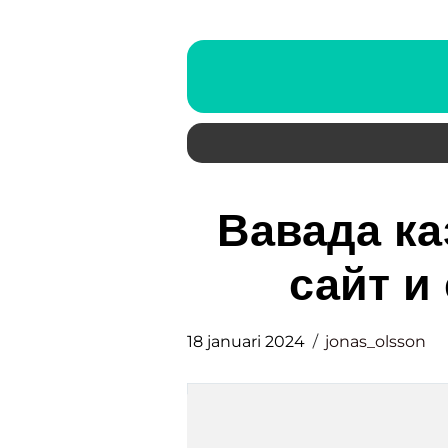
Вавада казино официальный
сайт и
18 januari 2024
jonas_olsson