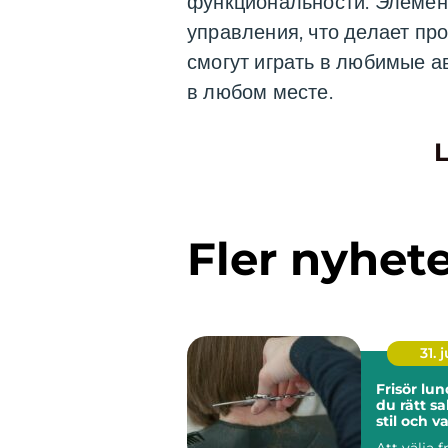
функциональности. Элемен
управления, что делает п
смогут играть в любимые а
в любом месте.
L
Fler nyhet
31. j
Frisör lund så hit
du rätt sa
stil och v
Att välja f