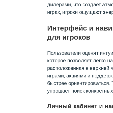
дилерами, что создает атм
играх, игроки ощущают эне
Интерфейс и нави
для игроков
Пользователи оценят инту
которое позволяет легко н
расположенная в верхней ч
играми, акциями и поддерж
быстрее ориентироваться. 
упрощает поиск конкретных
Личный кабинет и на