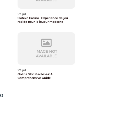
27. jul
Slotexo Casino : Expérience de jeu
rapide pour le joueur moderne
27. jul
Online Slot Machines: A
Comprehensive Guide
но