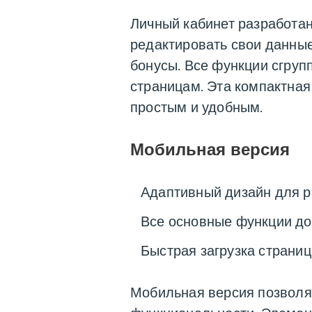
Личный кабинет разработан
редактировать свои данны
бонусы. Все функции сгруп
страницам. Эта компактная
простым и удобным.
Мобильная версия
Адаптивный дизайн для р
Все основные функции до
Быстрая загрузка страни
Мобильная версия позволя