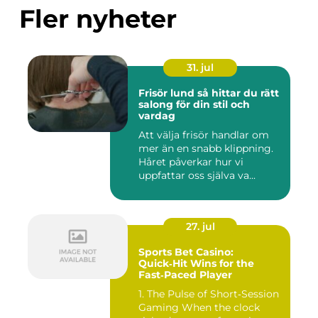
Fler nyheter
31. jul
Frisör lund så hittar du rätt
salong för din stil och
vardag
Att välja frisör handlar om
mer än en snabb klippning.
Håret påverkar hur vi
uppfattar oss själva va...
27. jul
Sports Bet Casino:
Quick‑Hit Wins for the
Fast‑Paced Player
1. The Pulse of Short‑Session
Gaming When the clock