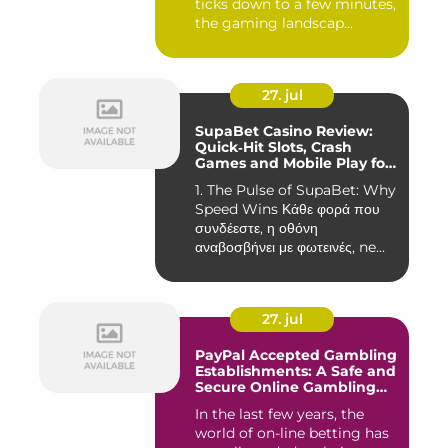
ticks down to a few minutes,
the gaming landscap...
27. jul
SupaBet Casino Review:
Quick‑Hit Slots, Crash
Games and Mobile Play for
the Fast‑Paced Player
1. The Pulse of SupaBet: Why
Speed Wins Κάθε φορά που
συνδέεστε, η οθόνη
αναβοσβήνει με φωτεινές, ne...
27. jul
PayPal Accepted Gambling
Establishments: A Safe and
Secure Online Gambling
Choice
In the last few years, the
world of on-line betting has