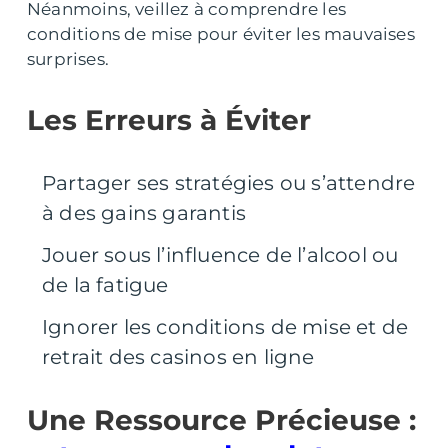
Néanmoins, veillez à comprendre les
conditions de mise pour éviter les mauvaises
surprises.
Les Erreurs à Éviter
Partager ses stratégies ou s’attendre
à des gains garantis
Jouer sous l’influence de l’alcool ou
de la fatigue
Ignorer les conditions de mise et de
retrait des casinos en ligne
Une Ressource Précieuse :