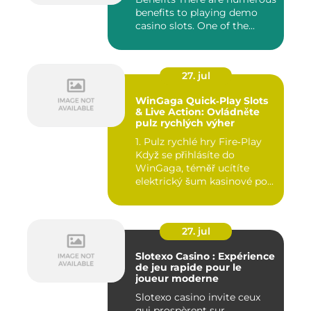
benefits to playing demo
casino slots. One of the...
27. jul
WinGaga Quick‑Play Slots
& Live Action: Ovládněte
pulz rychlých výher
1. Pulz rychlé hry Fire‑Play
Když se přihlásíte do
WinGaga, téměř ucítíte
elektrický šum kasinové po...
27. jul
Slotexo Casino : Expérience
de jeu rapide pour le
joueur moderne
Slotexo casino invite ceux
qui prospèrent sur