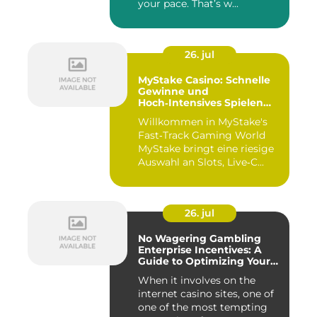
your pace. That’s w...
26. jul
MyStake Casino: Schnelle
Gewinne und
Hoch‑Intensives Spielen
unterwegs
Willkommen in MyStake's
Fast‑Track Gaming World
MyStake bringt eine riesige
Auswahl an Slots, Live‑C...
26. jul
No Wagering Gambling
Enterprise Incentives: A
Guide to Optimizing Your
Payouts
When it involves on the
internet casino sites, one of
one of the most tempting