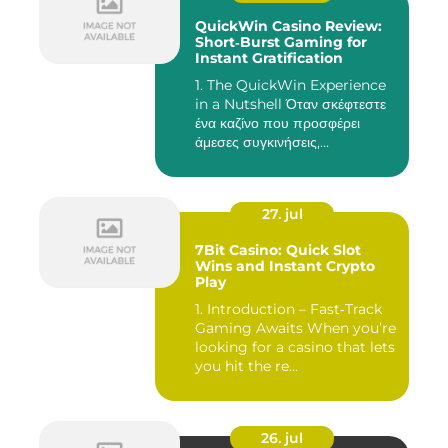
QuickWin Casino Review:
Short‑Burst Gaming for
Instant Gratification
1. The QuickWin Experience
in a Nutshell Όταν σκέφτεστε
ένα καζίνο που προσφέρει
άμεσες συγκινήσεις,...
27. jul
7Bit Casino: Quick Slot
Wins and Instant Crypto
Play
1. Introduction – Fast‑Track
Gaming Awaits When you’re
looking for a casino that lets
you hit the re...
26. jul