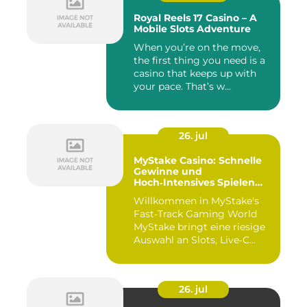
Royal Reels 17 Casino – A
Mobile Slots Adventure
When you’re on the move,
the first thing you need is a
casino that keeps up with
your pace. That’s w...
26. jul
MyStake Casino: Schnelle
Gewinne und
Hoch‑Intensives Spielen
unterwegs
Willkommen in MyStake's
Fast‑Track Gaming World
MyStake bringt eine riesige
Auswahl an Slots, Live‑C...
26. jul