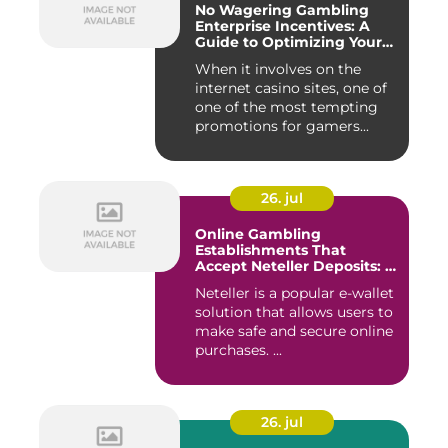
No Wagering Gambling
Enterprise Incentives: A
Guide to Optimizing Your
Payouts
When it involves on the
internet casino sites, one of
one of the most tempting
promotions for gamers...
26. jul
Online Gambling
Establishments That
Accept Neteller Deposits: A
Comprehensive Guide
Neteller is a popular e-wallet
solution that allows users to
make safe and secure online
purchases. ...
26. jul