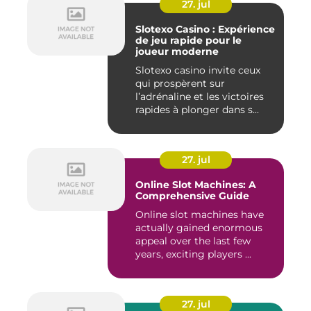
27. jul
Slotexo Casino : Expérience
de jeu rapide pour le
joueur moderne
Slotexo casino invite ceux
qui prospèrent sur
l’adrénaline et les victoires
rapides à plonger dans s...
27. jul
Online Slot Machines: A
Comprehensive Guide
Online slot machines have
actually gained enormous
appeal over the last few
years, exciting players ...
27. jul