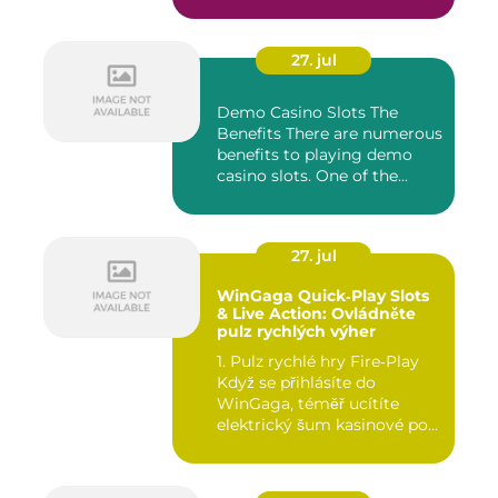
27. jul
Demo Casino Slots The
Benefits There are numerous
benefits to playing demo
casino slots. One of the...
27. jul
WinGaga Quick‑Play Slots
& Live Action: Ovládněte
pulz rychlých výher
1. Pulz rychlé hry Fire‑Play
Když se přihlásíte do
WinGaga, téměř ucítíte
elektrický šum kasinové po...