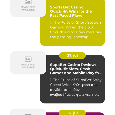
Sports Bet Casino:
Quick‑Hit Wins for the
Fast‑Paced Player
1. The Pulse of Short‑Session
Gaming When the clock
ticks down to a few minutes,
the gaming landscap...
27. jul
SupaBet Casino Review:
Quick‑Hit Slots, Crash
Games and Mobile Play for
the Fast‑Paced Player
1. The Pulse of SupaBet: Why
Speed Wins Κάθε φορά που
συνδέεστε, η οθόνη
αναβοσβήνει με φωτεινές, ne...
27. jul