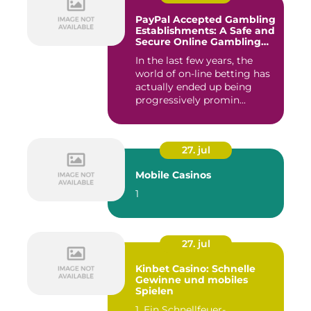
PayPal Accepted Gambling
Establishments: A Safe and
Secure Online Gambling
Choice
In the last few years, the
world of on-line betting has
actually ended up being
progressively promin...
27. jul
Mobile Casinos
1
27. jul
Kinbet Casino: Schnelle
Gewinne und mobiles
Spielen
1. Ein Schnellfeuer-