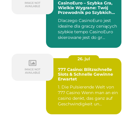
CasinoEuro – Szybka Gra,
Wielkie Wygrane: Twój
Przewodnik po Szybkich
Akcjach
Dlaczego CasinoEuro jest
idealne dla graczy ceniących
szybkie tempo CasinoEuro
skierowane jest do gr...
26. jul
777 Casino: Blitzschnelle
Slots & Schnelle Gewinne
Erwartet
1. Die Pulsierende Welt von
777 Casino Wenn man an ein
casino denkt, das ganz auf
Geschwindigkeit un...