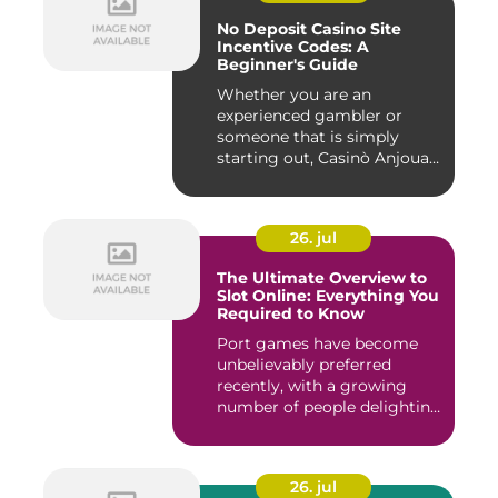
No Deposit Casino Site
Incentive Codes: A
Beginner's Guide
Whether you are an
experienced gambler or
someone that is simply
starting out, Casinò Anjouan
giochi...
26. jul
The Ultimate Overview to
Slot Online: Everything You
Required to Know
Port games have become
unbelievably preferred
recently, with a growing
number of people delighting
i...
26. jul