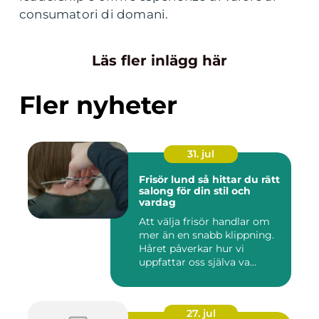
consumatori di domani.
Läs fler inlägg här
Fler nyheter
31. jul
Frisör lund så hittar du rätt
salong för din stil och
vardag
Att välja frisör handlar om
mer än en snabb klippning.
Håret påverkar hur vi
uppfattar oss själva va...
27. jul