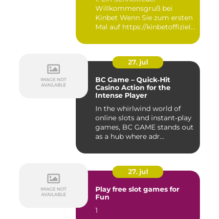
Willkommensgruß bei
Kinbet Wenn Sie zum ersten
Mal auf https://kinbetoffiziell-
d...
27. jul
BC Game – Quick‑Hit
Casino Action for the
Intense Player
In the whirlwind world of
online slots and instant‑play
games, BC GAME stands out
as a hub where adr...
27. jul
Play free slot games for
Fun
1