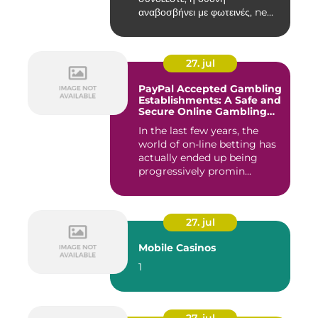
αναβοσβήνει με φωτεινές, ne...
27. jul
PayPal Accepted Gambling
Establishments: A Safe and
Secure Online Gambling
Choice
In the last few years, the
world of on-line betting has
actually ended up being
progressively promin...
27. jul
Mobile Casinos
1
27. jul