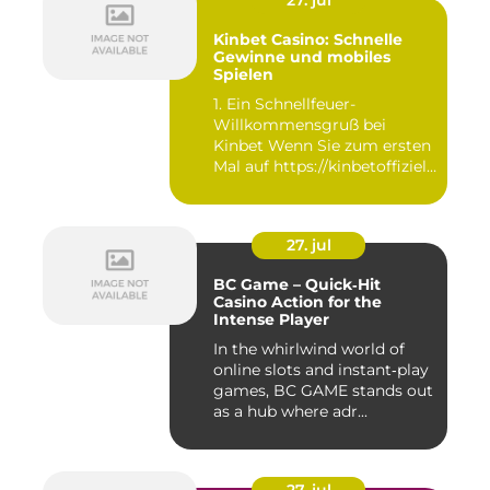
Kinbet Casino: Schnelle
Gewinne und mobiles
Spielen
1. Ein Schnellfeuer-
Willkommensgruß bei
Kinbet Wenn Sie zum ersten
Mal auf https://kinbetoffiziell-
d...
27. jul
BC Game – Quick‑Hit
Casino Action for the
Intense Player
In the whirlwind world of
online slots and instant‑play
games, BC GAME stands out
as a hub where adr...
27. jul