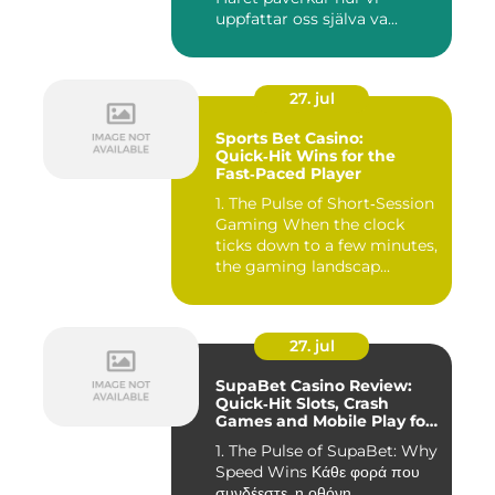
uppfattar oss själva va...
27. jul
Sports Bet Casino:
Quick‑Hit Wins for the
Fast‑Paced Player
1. The Pulse of Short‑Session
Gaming When the clock
ticks down to a few minutes,
the gaming landscap...
27. jul
SupaBet Casino Review:
Quick‑Hit Slots, Crash
Games and Mobile Play for
the Fast‑Paced Player
1. The Pulse of SupaBet: Why
Speed Wins Κάθε φορά που
συνδέεστε, η οθόνη