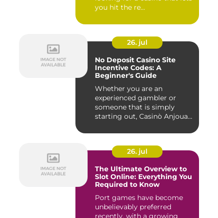
you hit the re...
26. jul
No Deposit Casino Site
Incentive Codes: A
Beginner's Guide
Whether you are an
experienced gambler or
someone that is simply
starting out, Casinò Anjouan
giochi...
26. jul
The Ultimate Overview to
Slot Online: Everything You
Required to Know
Port games have become
unbelievably preferred
recently, with a growing