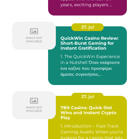
years, exciting players ...
27. jul
QuickWin Casino Review:
Short‑Burst Gaming for
Instant Gratification
1. The QuickWin Experience
in a Nutshell Όταν σκέφτεστε
ένα καζίνο που προσφέρει
άμεσες συγκινήσεις,...
27. jul
7Bit Casino: Quick Slot
Wins and Instant Crypto
Play
1. Introduction – Fast‑Track
Gaming Awaits When you’re
looking for a casino that lets