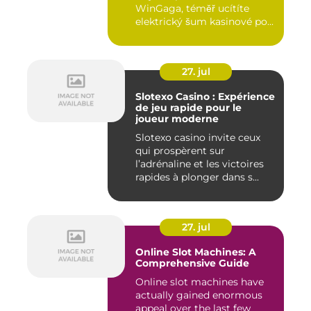
WinGaga, téměř ucítíte
elektrický šum kasinové po...
27. jul
Slotexo Casino : Expérience
de jeu rapide pour le
joueur moderne
Slotexo casino invite ceux
qui prospèrent sur
l’adrénaline et les victoires
rapides à plonger dans s...
27. jul
Online Slot Machines: A
Comprehensive Guide
Online slot machines have
actually gained enormous
appeal over the last few