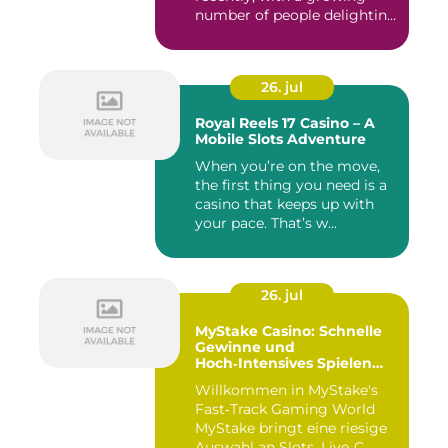
number of people delighting
i...
26. jul
Royal Reels 17 Casino – A
Mobile Slots Adventure
When you’re on the move,
the first thing you need is a
casino that keeps up with
your pace. That’s w...
26. jul
MyStake Casino: Schnelle
Gewinne und
Hoch‑Intensives Spielen
unterwegs
Willkommen in MyStake's
Fast‑Track Gaming World
MyStake bringt eine riesige
Auswahl an Slots, Live‑C...