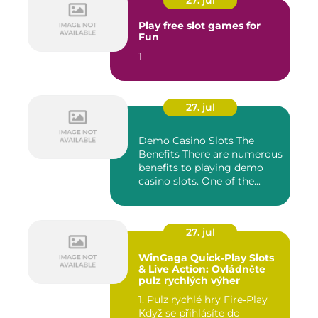
Play free slot games for
Fun
1
27. jul
Demo Casino Slots The
Benefits There are numerous
benefits to playing demo
casino slots. One of the...
27. jul
WinGaga Quick‑Play Slots
& Live Action: Ovládněte
pulz rychlých výher
1. Pulz rychlé hry Fire‑Play
Když se přihlásíte do