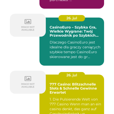
26. jul
CasinoEuro – Szybka Gra,
Wielkie Wygrane: Twój
Przewodnik po Szybkich
Akcjach
Dlaczego CasinoEuro jest
idealne dla graczy ceniących
szybkie tempo CasinoEuro
skierowane jest do gr...
26. jul
777 Casino: Blitzschnelle
Slots & Schnelle Gewinne
Erwartet
1. Die Pulsierende Welt von
777 Casino Wenn man an ein
casino denkt, das ganz auf
Geschwindigkeit un...