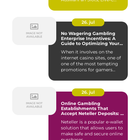
26. jul
No Wagering Gambling
Enterprise Incentives: A
Guide to Optimizing Your
Payouts
When it involves on the
internet casino sites, one of
one of the most tempting
promotions for gamers...
26. jul
Online Gambling
Establishments That
Accept Neteller Deposits: A
Comprehensive Guide
Neteller is a popular e-wallet
solution that allows users to
make safe and secure online
purchases. ...