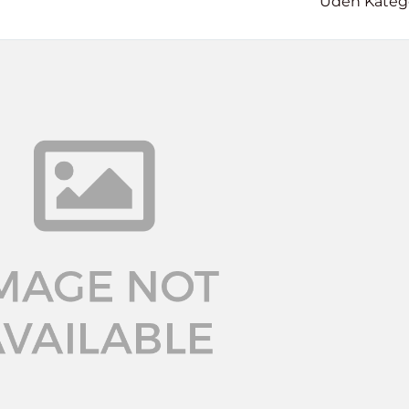
Uden Kateg