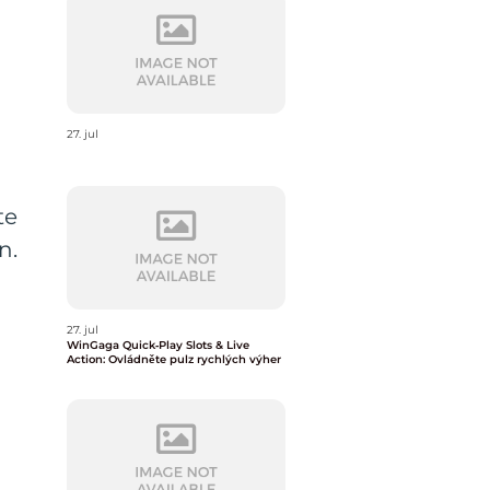
27. jul
te
n.
27. jul
WinGaga Quick‑Play Slots & Live
Action: Ovládněte pulz rychlých výher