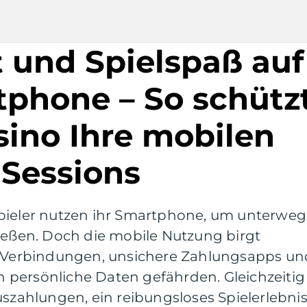
phone – So schütz
sino Ihre mobilen
Sessions
Spieler nutzen ihr Smartphone, um unterweg
nießen. Doch die mobile Nutzung birgt
te Verbindungen, unsichere Zahlungsapps un
persönliche Daten gefährden. Gleichzeitig
uszahlungen, ein reibungsloses Spielerlebni