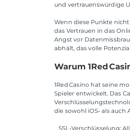
und vertrauenswürdige U
Wenn diese Punkte nicht 
das Vertrauen in das Onlin
Angst vor Datenmissbrauc
abhält, das volle Potenz
Warum 1Red Casin
1Red Casino hat seine mob
Spieler entwickelt. Das 
Verschlüsselungstechnolo
die sowohl iOS‑ als auch 
SSL‑Verschlüsselung: Al