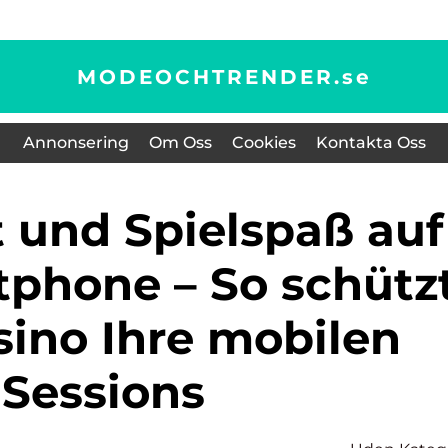
MODEOCHTRENDER.
se
Annonsering
Om Oss
Cookies
Kontakta Oss
phone – So schütz
sino Ihre mobilen
Sessions