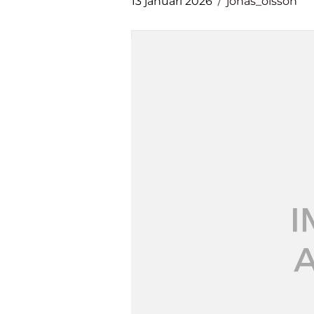
13 januari 2026
jonas_olsson