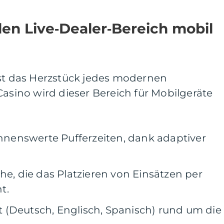
en Live‑Dealer‑Bereich mobil
ist das Herzstück jedes modernen
Casino wird dieser Bereich für Mobilgeräte
enswerte Pufferzeiten, dank adaptiver
he, die das Platzieren von Einsätzen per
t.
 (Deutsch, Englisch, Spanisch) rund um die