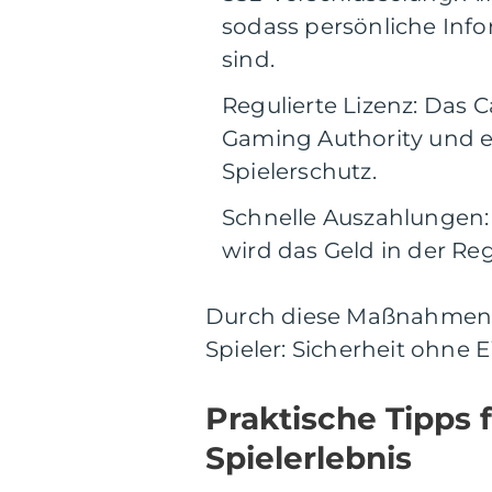
sodass persönliche Inf
sind.
Regulierte Lizenz: Das C
Gaming Authority und er
Spielerschutz.
Schnelle Auszahlungen: 
wird das Geld in der Re
Durch diese Maßnahmen l
Spieler: Sicherheit ohne
Praktische Tipps 
Spielerlebnis