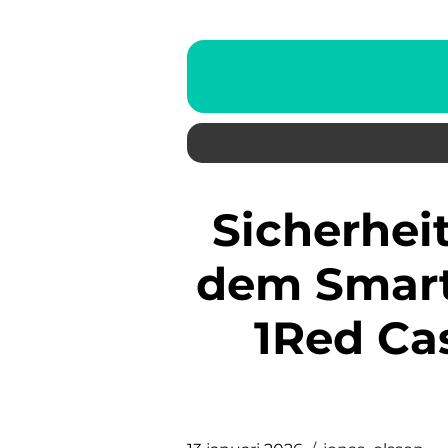
Sicherheit und Spielspaß auf
dem Smart
1Red Ca