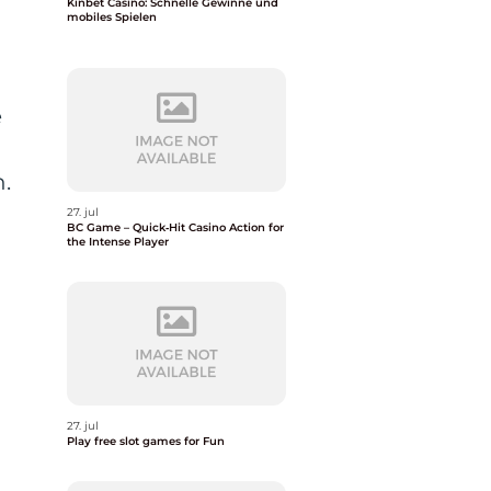
Kinbet Casino: Schnelle Gewinne und
mobiles Spielen
e
n.
27. jul
BC Game – Quick‑Hit Casino Action for
the Intense Player
27. jul
Play free slot games for Fun