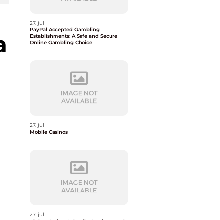
27. jul
PayPal Accepted Gambling
a
Establishments: A Safe and Secure
Online Gambling Choice
27. jul
s
Mobile Casinos
.
27. jul