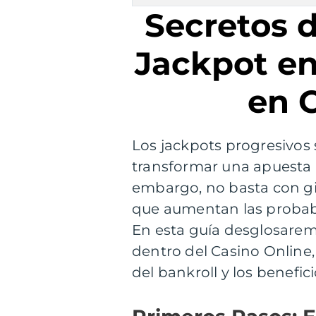
Secretos de los Ganadores de
Jackpot en
en 
Los jackpots progresivos
transformar una apuesta 
embargo, no basta con gi
que aumentan las probabi
En esta guía desglosarem
dentro del Casino Online,
del bankroll y los benefic