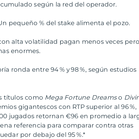
o acumulado según la red del operador.
 Un pequeño % del stake alimenta el pozo.
s con alta volatilidad pagan menos veces per
mas enormes.
ría ronda entre 94 % y 98 %, según estudios
os títulos como
Mega Fortune Dreams
o
Divi
mios gigantescos con RTP superior al 96 %, 
100 jugados retornan €96 en promedio a lar
buena referencia para comparar contra otras
uedar por debajo del 95 %.*