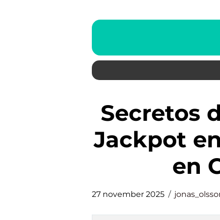
Secretos de los Ganadores de
Jackpot en
en 
27 november 2025
jonas_olsso