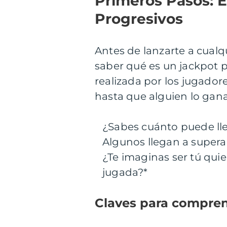
Primeros Pasos: E
Progresivos
Antes de lanzarte a cual
saber qué es un jackpot 
realizada por los jugador
hasta que alguien lo gana
¿Sabes cuánto puede lle
Algunos llegan a supera
¿Te imaginas ser tú qui
jugada?*
Claves para compre