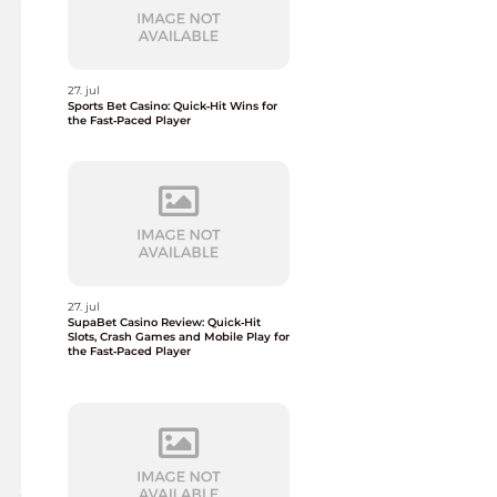
27. jul
Sports Bet Casino: Quick‑Hit Wins for
the Fast‑Paced Player
27. jul
SupaBet Casino Review: Quick‑Hit
Slots, Crash Games and Mobile Play for
the Fast‑Paced Player