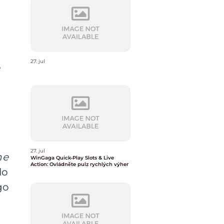
27. jul
o
27. jul
ne
WinGaga Quick‑Play Slots & Live
Action: Ovládněte pulz rychlých výher
lo
go