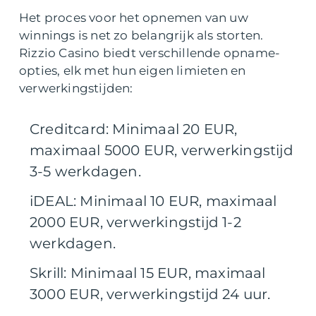
Het proces voor het opnemen van uw
winnings is net zo belangrijk als storten.
Rizzio Casino biedt verschillende opname-
opties, elk met hun eigen limieten en
verwerkingstijden:
Creditcard: Minimaal 20 EUR,
maximaal 5000 EUR, verwerkingstijd
3-5 werkdagen.
iDEAL: Minimaal 10 EUR, maximaal
2000 EUR, verwerkingstijd 1-2
werkdagen.
Skrill: Minimaal 15 EUR, maximaal
3000 EUR, verwerkingstijd 24 uur.