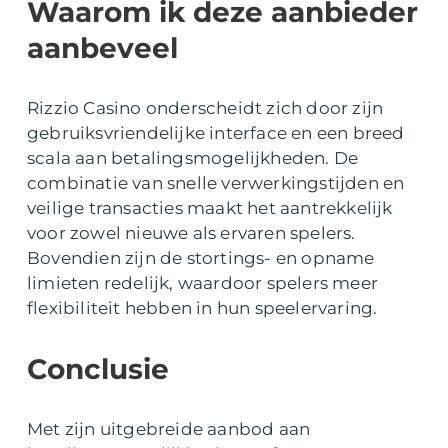
Waarom ik deze aanbieder
aanbeveel
Rizzio Casino onderscheidt zich door zijn
gebruiksvriendelijke interface en een breed
scala aan betalingsmogelijkheden. De
combinatie van snelle verwerkingstijden en
veilige transacties maakt het aantrekkelijk
voor zowel nieuwe als ervaren spelers.
Bovendien zijn de stortings- en opname
limieten redelijk, waardoor spelers meer
flexibiliteit hebben in hun speelervaring.
Conclusie
Met zijn uitgebreide aanbod aan