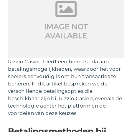
Rizzio Casino biedt een breed scala aan
betalingsmogelijkheden, waardoor het voor
spelers eenvoudig is om hun transacties te
beheren. In dit artikel bespreken we de
verschillende betalingsopties die
beschikbaar zijn bij Rizzio Casino, evenals de
technologie achter het platform en de
voordelen van deze keuzes.
Betalingsmethoden bij