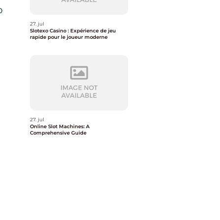
o
27. jul
Slotexo Casino : Expérience de jeu
rapide pour le joueur moderne
27. jul
Online Slot Machines: A
Comprehensive Guide