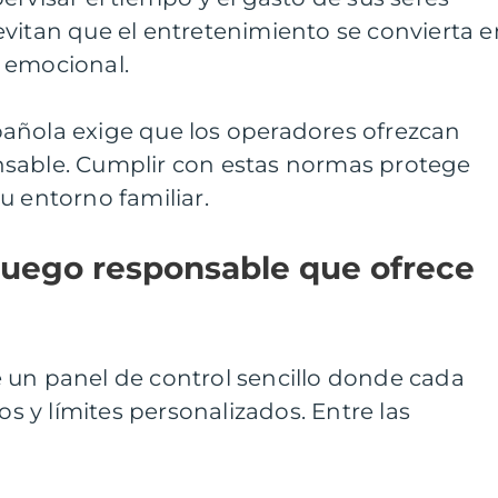
vitan que el entretenimiento se convierta e
 emocional.
añola exige que los operadores ofrezcan
sable. Cumplir con estas normas protege
u entorno familiar.
juego responsable que ofrece
 un panel de control sencillo donde cada
ros y límites personalizados. Entre las