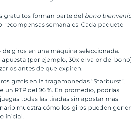
os gratuitos forman parte del
bono bienveni
o recompensas semanales. Cada paquete
de giros en una máquina seleccionada.
 apuesta (por ejemplo, 30x el valor del bono)
izarlos antes de que expiren.
ros gratis en la tragamonedas “Starburst”.
ene un RTP del 96 %. En promedio, podrías
 juegas todas las tiradas sin apostar más
enario muestra cómo los giros pueden gener
 inicial.