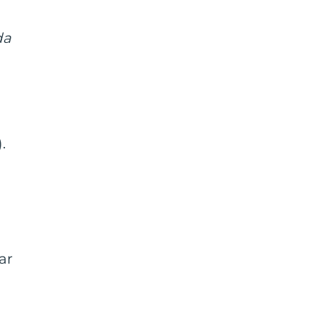
da
.
ar