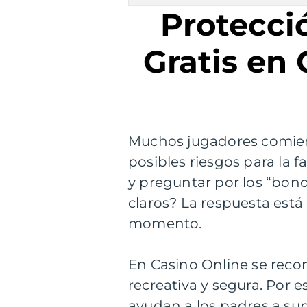
Protección Familiar y Giros
Gratis en 
Muchos jugadores comienz
posibles riesgos para la 
y preguntar por los “bonos
claros? La respuesta está
momento.
En Casino Online se reco
recreativa y segura. Por 
ayudan a los padres a sup