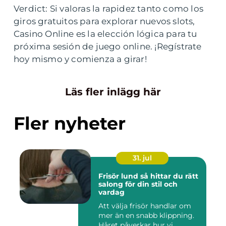
Verdict: Si valoras la rapidez tanto como los
giros gratuitos para explorar nuevos slots,
Casino Online es la elección lógica para tu
próxima sesión de juego online. ¡Regístrate
hoy mismo y comienza a girar!
Läs fler inlägg här
Fler nyheter
31. jul
Frisör lund så hittar du rätt
salong för din stil och
vardag
Att välja frisör handlar om
mer än en snabb klippning.
Håret påverkar hur vi