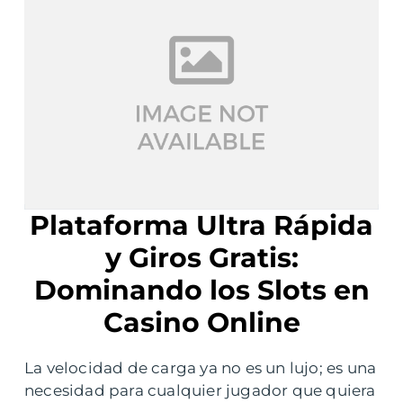
Plataforma Ultra Rápida
y Giros Gratis:
Dominando los Slots en
Casino Online
La velocidad de carga ya no es un lujo; es una
necesidad para cualquier jugador que quiera