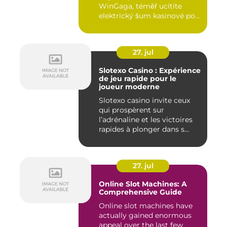
WinGaga, téměř ucítíte
elektrický šum kasinové po...
27. jul
Slotexo Casino : Expérience
de jeu rapide pour le
joueur moderne
Slotexo casino invite ceux
qui prospèrent sur
l’adrénaline et les victoires
rapides à plonger dans s...
27. jul
Online Slot Machines: A
Comprehensive Guide
Online slot machines have
actually gained enormous
appeal over the last few