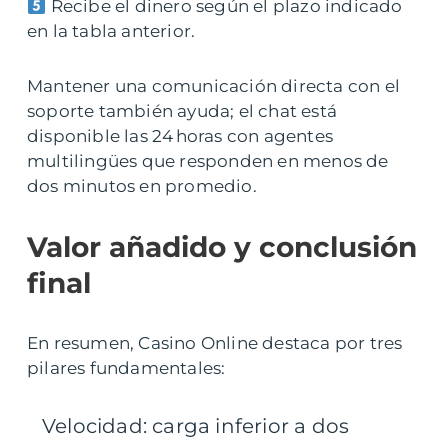
Recibe el dinero según el plazo indicado
en la tabla anterior.
Mantener una comunicación directa con el
soporte también ayuda; el chat está
disponible las 24 horas con agentes
multilingües que responden en menos de
dos minutos en promedio.
Valor añadido y conclusión
final
En resumen, Casino Online destaca por tres
pilares fundamentales:
Velocidad: carga inferior a dos