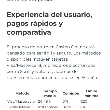
Experiencia del usuario,
pagos rápidos y
comparativa
El proceso de retiro en Casino Online está
pensado para ser ágil y seguro. Los métodos
disponibles incluyen tarjetas
Visa/Mastercard, monederos electrónicos
como Skrill y Neteller, además de
transferencias bancarias locales en España.
Tiempo
Límite
Método
Comisión
medio
mínimo
Visa/Mastercard
24‑48 h
0 %
€20
Skrill/Neteller
Instantáneo
0‑2 %
€10