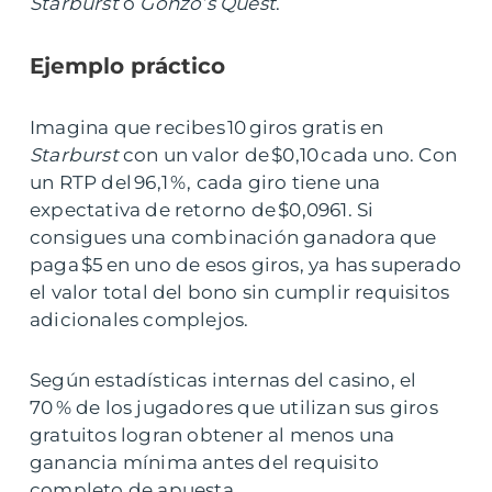
Starburst
o
Gonzo’s Quest
.
Ejemplo práctico
Imagina que recibes 10 giros gratis en
Starburst
con un valor de $0,10 cada uno. Con
un RTP del 96,1 %, cada giro tiene una
expectativa de retorno de $0,0961. Si
consigues una combinación ganadora que
paga $5 en uno de esos giros, ya has superado
el valor total del bono sin cumplir requisitos
adicionales complejos.
Según estadísticas internas del casino, el
70 % de los jugadores que utilizan sus giros
gratuitos logran obtener al menos una
ganancia mínima antes del requisito
completo de apuesta.