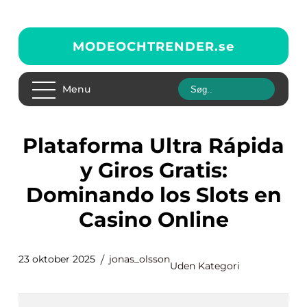
MODEOCHTRENDER.
se
Menu
Plataforma Ultra Rápida
y Giros Gratis:
Dominando los Slots en
Casino Online
23 oktober 2025
jonas_olsson
Uden Kategori