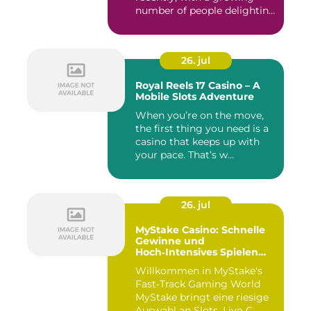
number of people delighting
i...
26. jul
Royal Reels 17 Casino – A
Mobile Slots Adventure
When you’re on the move,
the first thing you need is a
casino that keeps up with
your pace. That’s w...
26. jul
MyStake Casino: Schnelle
Gewinne und
Hoch‑Intensives Spielen
unterwegs
Willkommen in MyStake's
Fast‑Track Gaming World
MyStake bringt eine riesige
Auswahl an Slots, Live‑C...