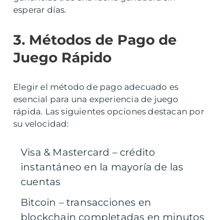
esperar días.
3. Métodos de Pago de
Juego Rápido
Elegir el método de pago adecuado es
esencial para una experiencia de juego
rápida. Las siguientes opciones destacan por
su velocidad:
Visa & Mastercard – crédito
instantáneo en la mayoría de las
cuentas
Bitcoin – transacciones en
blockchain completadas en minutos