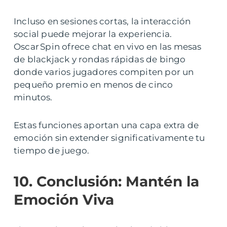
Incluso en sesiones cortas, la interacción
social puede mejorar la experiencia.
Oscar Spin ofrece chat en vivo en las mesas
de blackjack y rondas rápidas de bingo
donde varios jugadores compiten por un
pequeño premio en menos de cinco
minutos.
Estas funciones aportan una capa extra de
emoción sin extender significativamente tu
tiempo de juego.
10. Conclusión: Mantén la
Emoción Viva