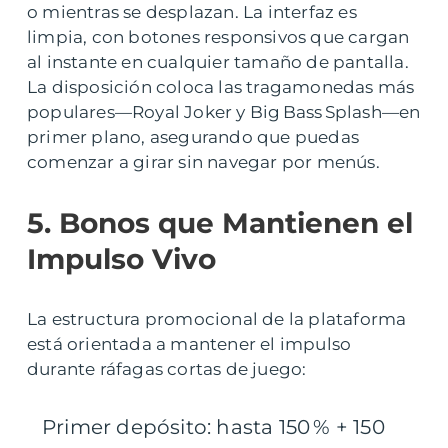
o mientras se desplazan. La interfaz es
limpia, con botones responsivos que cargan
al instante en cualquier tamaño de pantalla.
La disposición coloca las tragamonedas más
populares—Royal Joker y Big Bass Splash—en
primer plano, asegurando que puedas
comenzar a girar sin navegar por menús.
5. Bonos que Mantienen el
Impulso Vivo
La estructura promocional de la plataforma
está orientada a mantener el impulso
durante ráfagas cortas de juego:
Primer depósito: hasta 150 % + 150