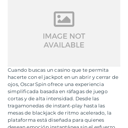
Cuando buscas un casino que te permita
hacerte con el jackpot en un abrir y cerrar de
ojos, Oscar Spin ofrece una experiencia
simplificada basada en ráfagas de juego
cortas y de alta intensidad. Desde las
tragamonedas de instant‑play hasta las
mesas de blackjack de ritmo acelerado, la
plataforma está diseñada para quienes
desean emoción instantánea sin el esfuerzo