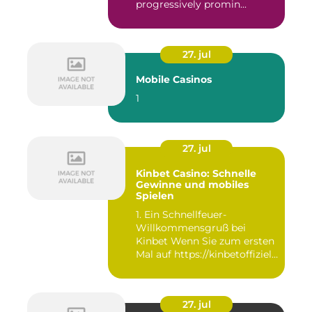
progressively promin...
27. jul
Mobile Casinos
1
27. jul
Kinbet Casino: Schnelle
Gewinne und mobiles
Spielen
1. Ein Schnellfeuer-
Willkommensgruß bei
Kinbet Wenn Sie zum ersten
Mal auf https://kinbetoffiziell-
d...
27. jul