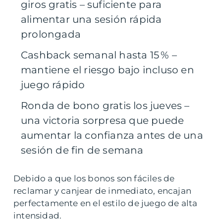
giros gratis – suficiente para
alimentar una sesión rápida
prolongada
Cashback semanal hasta 15 % –
mantiene el riesgo bajo incluso en
juego rápido
Ronda de bono gratis los jueves –
una victoria sorpresa que puede
aumentar la confianza antes de una
sesión de fin de semana
Debido a que los bonos son fáciles de
reclamar y canjear de inmediato, encajan
perfectamente en el estilo de juego de alta
intensidad.