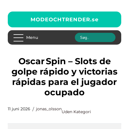
MODEOCHTRENDER.
se
Menu
Oscar Spin – Slots de
golpe rápido y victorias
rápidas para el jugador
ocupado
11 juni 2026
jonas_olsson
Uden Kategori