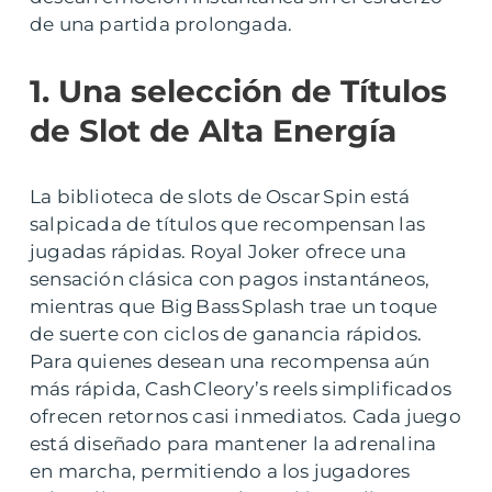
de una partida prolongada.
1. Una selección de Títulos
de Slot de Alta Energía
La biblioteca de slots de Oscar Spin está
salpicada de títulos que recompensan las
jugadas rápidas. Royal Joker ofrece una
sensación clásica con pagos instantáneos,
mientras que Big Bass Splash trae un toque
de suerte con ciclos de ganancia rápidos.
Para quienes desean una recompensa aún
más rápida, Cash Cleory’s reels simplificados
ofrecen retornos casi inmediatos. Cada juego
está diseñado para mantener la adrenalina
en marcha, permitiendo a los jugadores