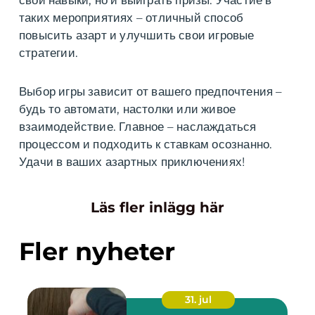
свои навыки, но и выиграть призы. Участие в
таких мероприятиях – отличный способ
повысить азарт и улучшить свои игровые
стратегии.
Выбор игры зависит от вашего предпочтения –
будь то автомати, настолки или живое
взаимодействие. Главное – наслаждаться
процессом и подходить к ставкам осознанно.
Удачи в ваших азартных приключениях!
Läs fler inlägg här
Fler nyheter
31. jul