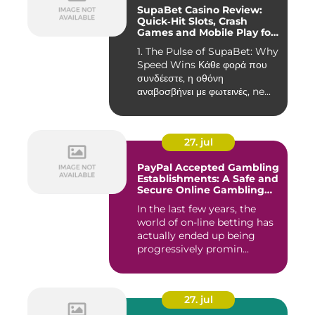
SupaBet Casino Review:
Quick‑Hit Slots, Crash
Games and Mobile Play for
the Fast‑Paced Player
1. The Pulse of SupaBet: Why
Speed Wins Κάθε φορά που
συνδέεστε, η οθόνη
αναβοσβήνει με φωτεινές, ne...
27. jul
PayPal Accepted Gambling
Establishments: A Safe and
Secure Online Gambling
Choice
In the last few years, the
world of on-line betting has
actually ended up being
progressively promin...
27. jul