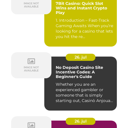
7Bit Casino: Quick Slot
Wins and Instant Crypto
Play
1. Introduction – Fast‑Track
Gaming Awaits When you’re
looking for a casino that lets
you hit the re...
26. jul
No Deposit Casino Site
Incentive Codes: A
Beginner's Guide
Whether you are an
experienced gambler or
someone that is simply
starting out, Casinò Anjouan
giochi...
26. jul