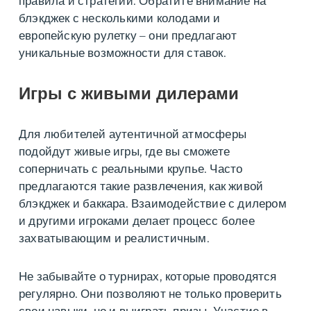
правила и стратегии. Обратите внимание на
блэкджек с несколькими колодами и
европейскую рулетку – они предлагают
уникальные возможности для ставок.
Игры с живыми дилерами
Для любителей аутентичной атмосферы
подойдут живые игры, где вы сможете
соперничать с реальными крупье. Часто
предлагаются такие развлечения, как живой
блэкджек и баккара. Взаимодействие с дилером
и другими игроками делает процесс более
захватывающим и реалистичным.
Не забывайте о турнирах, которые проводятся
регулярно. Они позволяют не только проверить