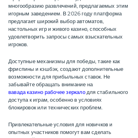
многообразию развлечений, предлагаемых этим
игорным заведением. В 2026 году платформа
предлагает широкий выбор автоматов,
настольных игр и живого казино, способных
удовлетворить запросы самых взыскательных
игроков.
Доступные механизмы для победы, такие как
фриспины и кэшбэк, создают дополнительные
возможности для прибыльных ставок. Не
забывайте обращать внимание на
вавада казино рабочее зеркало
для стабильного
доступа к играм, особенно в условиях
блокировок или технических проблем.
Привлекательные условия для новичков и
опытных участников помогут вам сделать