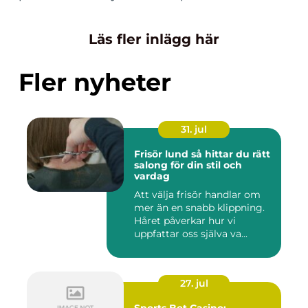
Läs fler inlägg här
Fler nyheter
31. jul
Frisör lund så hittar du rätt
salong för din stil och
vardag
Att välja frisör handlar om
mer än en snabb klippning.
Håret påverkar hur vi
uppfattar oss själva va...
27. jul