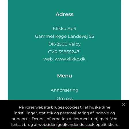
Adress
web:
www.klikko.dk
Menu
Annonsering
Om oss
Cookies
På vores website bruges cookies til at huske dine
indstillinger, statistik og personalisering af indhold og
Kontakta oss
annoncer. Denne information deles med tredjepart. Ved
Sitemap
fortsat brug af websiden godkender du cookiepolitikken.