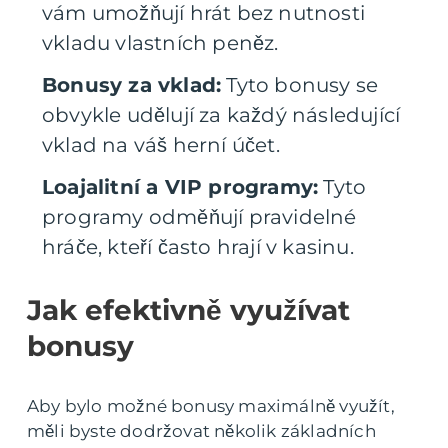
vám umožňují hrát bez nutnosti
vkladu vlastních peněz.
Bonusy za vklad:
Tyto bonusy se
obvykle udělují za každý následující
vklad na váš herní účet.
Loajalitní a VIP programy:
Tyto
programy odměňují pravidelné
hráče, kteří často hrají v kasinu.
Jak efektivně využívat
bonusy
Aby bylo možné bonusy maximálně využít,
měli byste dodržovat několik základních