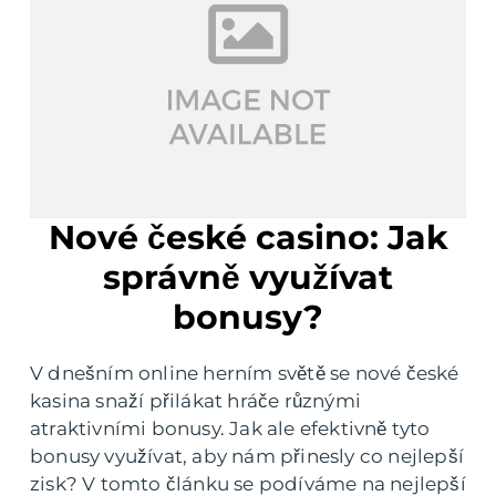
Nové české casino: Jak
správně využívat
bonusy?
V dnešním online herním světě se nové české
kasina snaží přilákat hráče různými
atraktivními bonusy. Jak ale efektivně tyto
bonusy využívat, aby nám přinesly co nejlepší
zisk? V tomto článku se podíváme na nejlepší