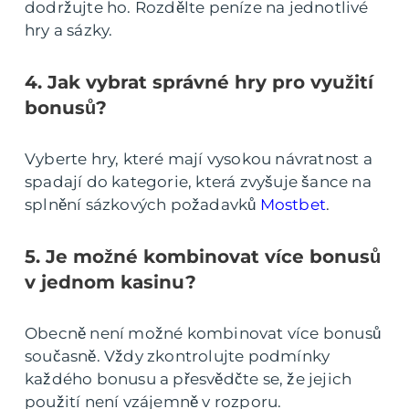
dodržujte ho. Rozdělte peníze na jednotlivé
hry a sázky.
4. Jak vybrat správné hry pro využití
bonusů?
Vyberte hry, které mají vysokou návratnost a
spadají do kategorie, která zvyšuje šance na
splnění sázkových požadavků
Mostbet
.
5. Je možné kombinovat více bonusů
v jednom kasinu?
Obecně není možné kombinovat více bonusů
současně. Vždy zkontrolujte podmínky
každého bonusu a přesvědčte se, že jejich
použití není vzájemně v rozporu.