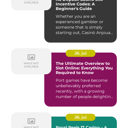
Incentive Codes: A
Beginner's Guide
Whether you are an
experienced gambler or
someone that is simply
starting out, Casinò Anjouan
giochi...
26. jul
The Ultimate Overview to
Slot Online: Everything You
Required to Know
Port games have become
unbelievably preferred
recently, with a growing
number of people delighting
i...
26. jul
Royal Reels 17 Casino – A