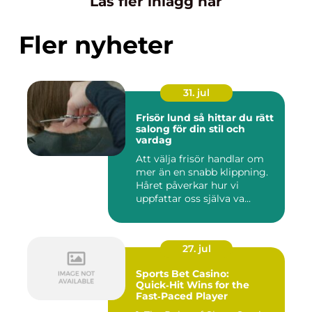
Läs fler inlägg här
Fler nyheter
31. jul
Frisör lund så hittar du rätt
salong för din stil och
vardag
Att välja frisör handlar om
mer än en snabb klippning.
Håret påverkar hur vi
uppfattar oss själva va...
27. jul
Sports Bet Casino:
Quick‑Hit Wins for the
Fast‑Paced Player