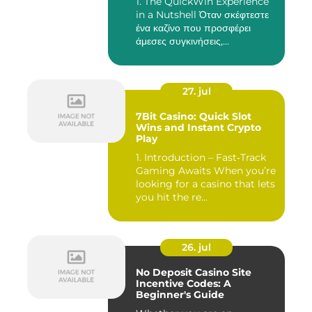
1. The QuickWin Experience
in a Nutshell Όταν σκέφτεστε
ένα καζίνο που προσφέρει
άμεσες συγκινήσεις,...
27. jul
7Bit Casino: Quick Slot
Wins and Instant Crypto
Play
1. Introduction – Fast‑Track
Gaming Awaits When you’re
looking for a casino that lets
you hit the re...
26. jul
No Deposit Casino Site
Incentive Codes: A
Beginner's Guide