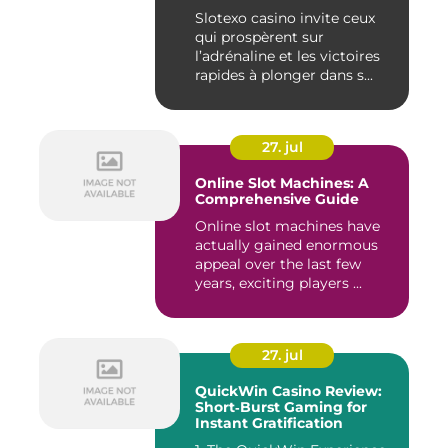
Slotexo casino invite ceux
qui prospèrent sur
l’adrénaline et les victoires
rapides à plonger dans s...
27. jul
Online Slot Machines: A
Comprehensive Guide
Online slot machines have
actually gained enormous
appeal over the last few
years, exciting players ...
27. jul
QuickWin Casino Review:
Short‑Burst Gaming for
Instant Gratification