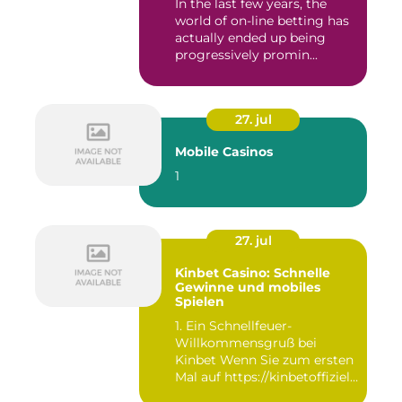
In the last few years, the
world of on-line betting has
actually ended up being
progressively promin...
27. jul
Mobile Casinos
1
27. jul
Kinbet Casino: Schnelle
Gewinne und mobiles
Spielen
1. Ein Schnellfeuer-
Willkommensgruß bei
Kinbet Wenn Sie zum ersten
Mal auf https://kinbetoffiziell-
d...