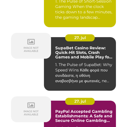
1. The Pulse of Short‑Session
Gaming When the clock
ticks down to a few minutes,
the gaming landscap...
27. jul
SupaBet Casino Review:
Quick‑Hit Slots, Crash
Games and Mobile Play for
the Fast‑Paced Player
1. The Pulse of SupaBet: Why
Speed Wins Κάθε φορά που
συνδέεστε, η οθόνη
αναβοσβήνει με φωτεινές, ne...
27. jul
PayPal Accepted Gambling
Establishments: A Safe and
Secure Online Gambling
Choice