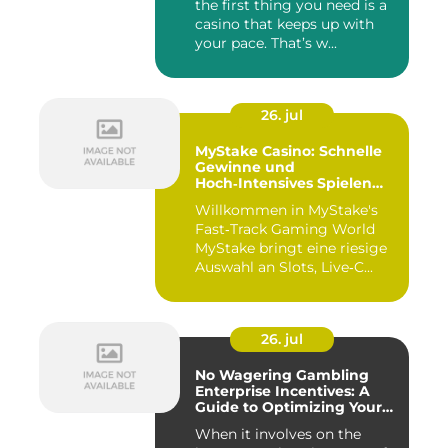
the first thing you need is a
casino that keeps up with
your pace. That’s w...
26. jul
MyStake Casino: Schnelle
Gewinne und
Hoch‑Intensives Spielen
unterwegs
Willkommen in MyStake's
Fast‑Track Gaming World
MyStake bringt eine riesige
Auswahl an Slots, Live‑C...
26. jul
No Wagering Gambling
Enterprise Incentives: A
Guide to Optimizing Your
Payouts
When it involves on the