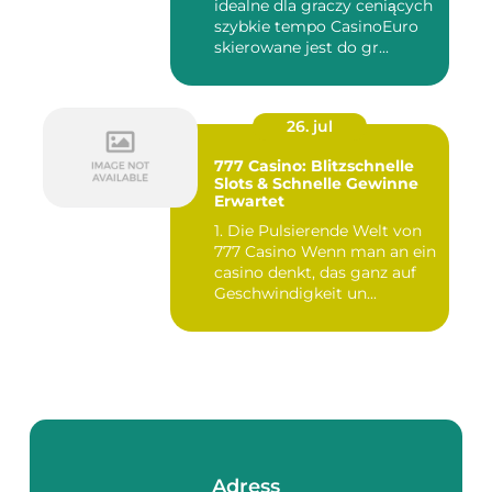
idealne dla graczy ceniących
szybkie tempo CasinoEuro
skierowane jest do gr...
26. jul
777 Casino: Blitzschnelle
Slots & Schnelle Gewinne
Erwartet
1. Die Pulsierende Welt von
777 Casino Wenn man an ein
casino denkt, das ganz auf
Geschwindigkeit un...
Adress