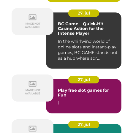
27. jul
BC Game – Quick‑Hit
Casino Action for the
Intense Player
In the whirlwind world of
online slots and instant‑play
games, BC GAME stands out
as a hub where adr...
27. jul
Play free slot games for
Fun
1
27. jul