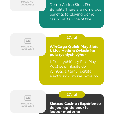
Demo Casino Slots The
Benefits There are numerous
benefits to playing demo
casino slots. One of the...
27. jul
WinGaga Quick‑Play Slots
& Live Action: Ovládněte
pulz rychlých výher
1. Pulz rychlé hry Fire‑Play
Když se přihlásíte do
WinGaga, téměř ucítíte
elektrický šum kasinové po...
27. jul
Slotexo Casino : Expérience
de jeu rapide pour le
joueur moderne