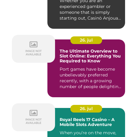
Whether you are an
experienced gambler or
someone that is simply
starting out, Casinò Anjouan
giochi...
26. jul
The Ultimate Overview to
Slot Online: Everything You
Required to Know
Port games have become
unbelievably preferred
recently, with a growing
number of people delighting
i...
26. jul
Royal Reels 17 Casino – A
Mobile Slots Adventure
When you’re on the move,