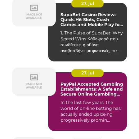
27. jul
SupaBet Casino Review:
Quick‑Hit Slots, Crash
Games and Mobile Play for
the Fast‑Paced Player
1. The Pulse of SupaBet: Why
Speed Wins Κάθε φορά που
συνδέεστε, η οθόνη
αναβοσβήνει με φωτεινές, ne...
27. jul
PayPal Accepted Gambling
Establishments: A Safe and
Secure Online Gambling
Choice
In the last few years, the
world of on-line betting has
actually ended up being
progressively promin...