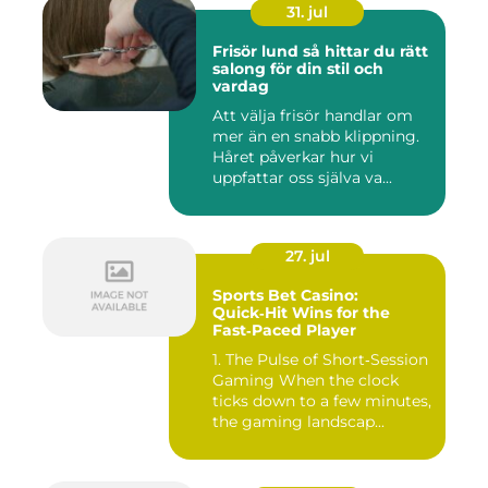
31. jul
Frisör lund så hittar du rätt
salong för din stil och
vardag
Att välja frisör handlar om
mer än en snabb klippning.
Håret påverkar hur vi
uppfattar oss själva va...
27. jul
Sports Bet Casino:
Quick‑Hit Wins for the
Fast‑Paced Player
1. The Pulse of Short‑Session
Gaming When the clock
ticks down to a few minutes,
the gaming landscap...