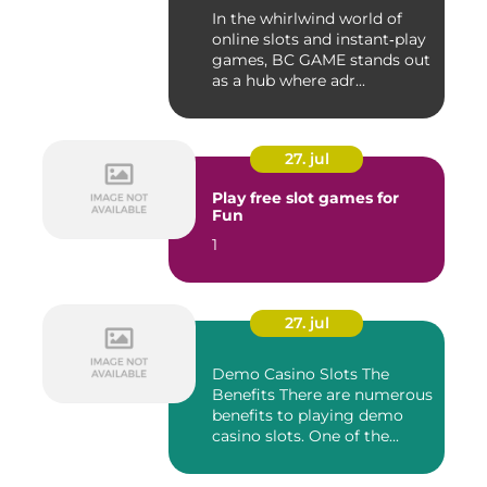
In the whirlwind world of
online slots and instant‑play
games, BC GAME stands out
as a hub where adr...
27. jul
Play free slot games for
Fun
1
27. jul
Demo Casino Slots The
Benefits There are numerous
benefits to playing demo
casino slots. One of the...