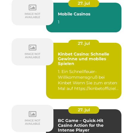
27. jul
Mobile Casinos
1
27. jul
Kinbet Casino: Schnelle
Gewinne und mobiles
Spielen
1. Ein Schnellfeuer-
Willkommensgruß bei
Kinbet Wenn Sie zum ersten
Mal auf https://kinbetoffiziell-
d...
27. jul
BC Game – Quick‑Hit
Casino Action for the
Intense Player