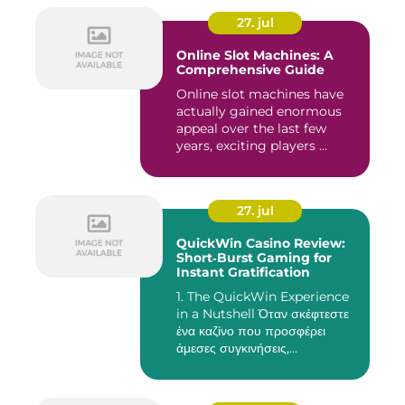
27. jul
Online Slot Machines: A
Comprehensive Guide
Online slot machines have
actually gained enormous
appeal over the last few
years, exciting players ...
27. jul
QuickWin Casino Review:
Short‑Burst Gaming for
Instant Gratification
1. The QuickWin Experience
in a Nutshell Όταν σκέφτεστε
ένα καζίνο που προσφέρει
άμεσες συγκινήσεις,...