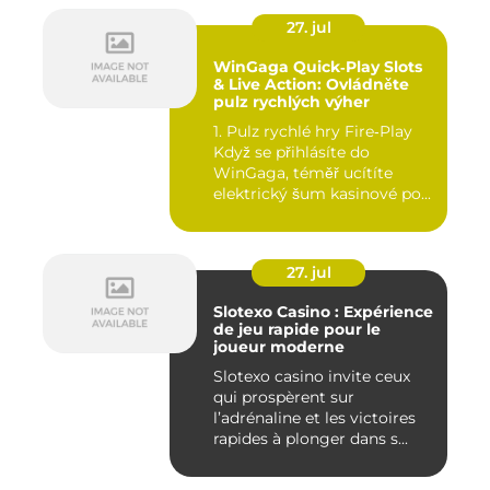
27. jul
WinGaga Quick‑Play Slots
& Live Action: Ovládněte
pulz rychlých výher
1. Pulz rychlé hry Fire‑Play
Když se přihlásíte do
WinGaga, téměř ucítíte
elektrický šum kasinové po...
27. jul
Slotexo Casino : Expérience
de jeu rapide pour le
joueur moderne
Slotexo casino invite ceux
qui prospèrent sur
l’adrénaline et les victoires
rapides à plonger dans s...