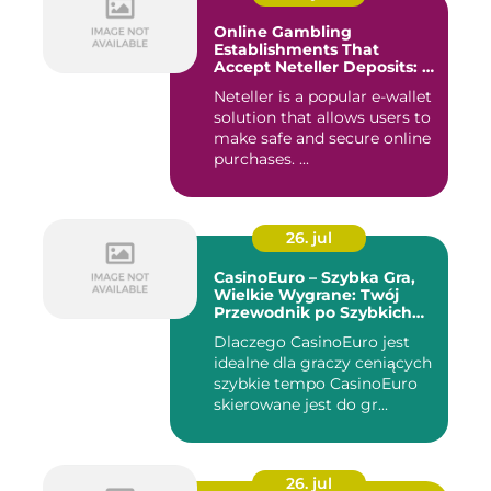
Online Gambling
Establishments That
Accept Neteller Deposits: A
Comprehensive Guide
Neteller is a popular e-wallet
solution that allows users to
make safe and secure online
purchases. ...
26. jul
CasinoEuro – Szybka Gra,
Wielkie Wygrane: Twój
Przewodnik po Szybkich
Akcjach
Dlaczego CasinoEuro jest
idealne dla graczy ceniących
szybkie tempo CasinoEuro
skierowane jest do gr...
26. jul