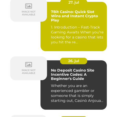
27. jul
7Bit Casino: Quick Slot
Wins and Instant Crypto
Play
1. Introduction – Fast‑Track
Gaming Awaits When you’re
looking for a casino that lets
you hit the re...
26. jul
No Deposit Casino Site
Incentive Codes: A
Beginner's Guide
Whether you are an
experienced gambler or
someone that is simply
starting out, Casinò Anjouan
giochi...