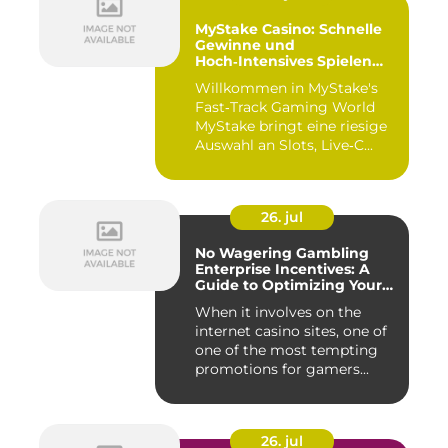
MyStake Casino: Schnelle
Gewinne und
Hoch‑Intensives Spielen
unterwegs
Willkommen in MyStake's
Fast‑Track Gaming World
MyStake bringt eine riesige
Auswahl an Slots, Live‑C...
26. jul
No Wagering Gambling
Enterprise Incentives: A
Guide to Optimizing Your
Payouts
When it involves on the
internet casino sites, one of
one of the most tempting
promotions for gamers...
26. jul