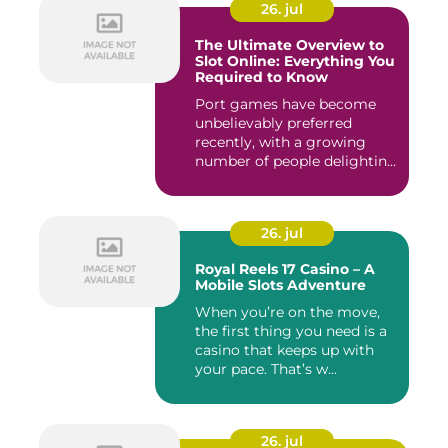
26. jul
The Ultimate Overview to
Slot Online: Everything You
Required to Know
Port games have become
unbelievably preferred
recently, with a growing
number of people delighting
i...
26. jul
Royal Reels 17 Casino – A
Mobile Slots Adventure
When you’re on the move,
the first thing you need is a
casino that keeps up with
your pace. That’s w...
26. jul