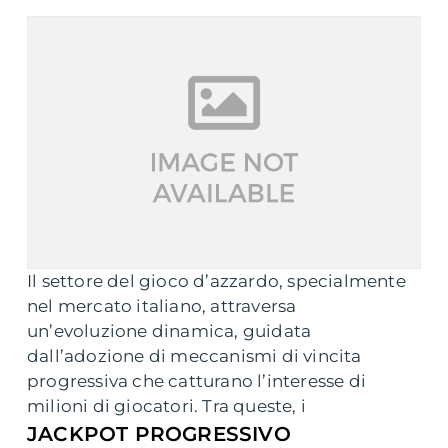
Il settore del gioco d’azzardo, specialmente
nel mercato italiano, attraversa
un’evoluzione dinamica, guidata
dall’adozione di meccanismi di vincita
progressiva che catturano l’interesse di
milioni di giocatori. Tra queste, i
JACKPOT PROGRESSIVO