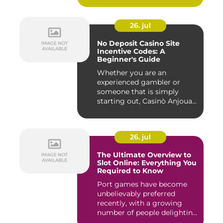
26. jul
No Deposit Casino Site
Incentive Codes: A
Beginner's Guide
Whether you are an
experienced gambler or
someone that is simply
starting out, Casinò Anjouan
giochi...
26. jul
The Ultimate Overview to
Slot Online: Everything You
Required to Know
Port games have become
unbelievably preferred
recently, with a growing
number of people delighting
i...