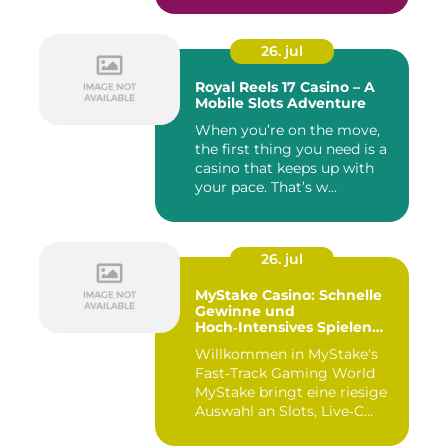
26. jul
Royal Reels 17 Casino – A
Mobile Slots Adventure
When you’re on the move,
the first thing you need is a
casino that keeps up with
your pace. That’s w...
26. jul
MyStake Casino: Schnelle
Gewinne und
Hoch‑Intensives Spielen
unterwegs
Willkommen in MyStake's
Fast‑Track Gaming World
MyStake bringt eine riesige
Auswahl an Slots, Live‑C...