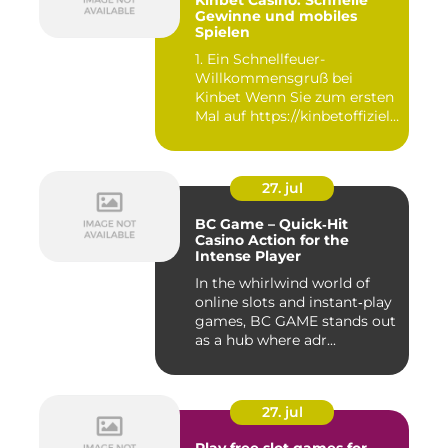
Kinbet Casino: Schnelle
Gewinne und mobiles
Spielen
1. Ein Schnellfeuer-
Willkommensgruß bei
Kinbet Wenn Sie zum ersten
Mal auf https://kinbetoffiziell-
d...
27. jul
BC Game – Quick‑Hit
Casino Action for the
Intense Player
In the whirlwind world of
online slots and instant‑play
games, BC GAME stands out
as a hub where adr...
27. jul