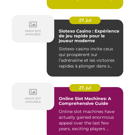
27. jul
Slotexo Casino : Expérience
de jeu rapide pour le
joueur moderne
Slotexo casino invite ceux
qui prospèrent sur
l’adrénaline et les victoires
rapides à plonger dans s...
27. jul
Online Slot Machines: A
Comprehensive Guide
Online slot machines have
actually gained enormous
appeal over the last few
years, exciting players ...