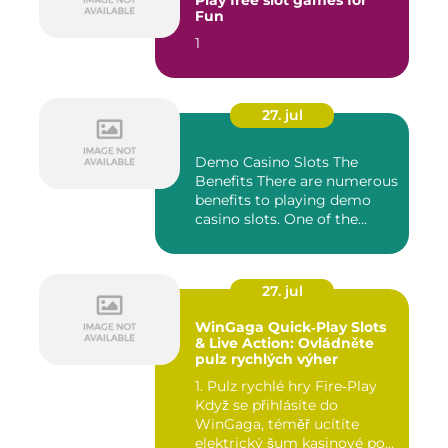
Play free slot games for
Fun
1
27. jul
Demo Casino Slots The
Benefits There are numerous
benefits to playing demo
casino slots. One of the...
27. jul
WinGaga Quick‑Play Slots
& Live Action: Ovládněte
pulz rychlých výher
1. Pulz rychlé hry Fire‑Play
Když se přihlásíte do
WinGaga, téměř ucítíte
elektrický šum kasinové po...