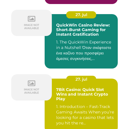
27. jul
QuickWin Casino Review:
Short‑Burst Gaming for
Instant Gratification
1. The QuickWin Experience
in a Nutshell Όταν σκέφτεστε
ένα καζίνο που προσφέρει
άμεσες συγκινήσεις,...
27. jul
7Bit Casino: Quick Slot
Wins and Instant Crypto
Play
1. Introduction – Fast‑Track
Gaming Awaits When you’re
looking for a casino that lets
you hit the re...