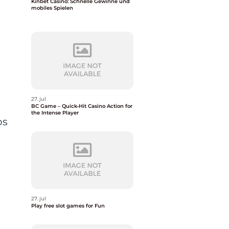
Kinbet Casino: Schnelle Gewinne und
mobiles Spielen
27. jul
BC Game – Quick‑Hit Casino Action for
the Intense Player
os
27. jul
Play free slot games for Fun