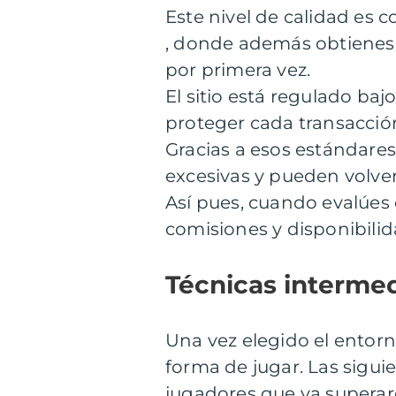
Este nivel de calidad es
, donde además obtienes 
por primera vez.
El sitio está regulado baj
proteger cada transacció
Gracias a esos estándares
excesivas y pueden volve
Así pues, cuando evalúes
comisiones y disponibilid
Técnicas interme
Una vez elegido el entorn
forma de jugar. Las sigui
jugadores que ya superaron