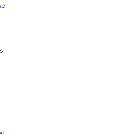
ne
a
s
el