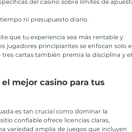
específicas del casino sobre límites de apuest
de tiempo ni presupuesto diario.
mite que tu experiencia sea más rentable y
los jugadores principiantes se enfocan solo 
e tres cartas también premia la disciplina y e
el mejor casino para tus
uada es tan crucial como dominar la
itio confiable ofrece licencias claras,
una variedad amplia de juegos que incluyen