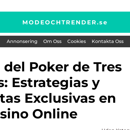
MODEOCHTRENDER.
se
Annonsering
Om Oss
Cookies
Kontakta Oss
: Estrategias y
tas Exclusivas en
sino Online