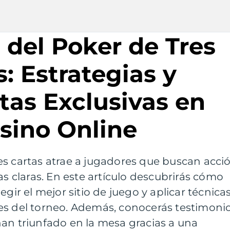
: Estrategias y
tas Exclusivas en
sino Online
es cartas atrae a jugadores que buscan acci
as claras. En este artículo descubrirás cómo
egir el mejor sitio de juego y aplicar técnica
es del torneo. Además, conocerás testimoni
an triunfado en la mesa gracias a una