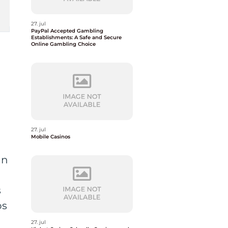
27. jul
PayPal Accepted Gambling
Establishments: A Safe and Secure
Online Gambling Choice
27. jul
Mobile Casinos
ón
s
os
27. jul