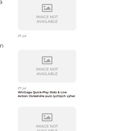
a
27. jul
en
l
27. jul
WinGaga Quick‑Play Slots & Live
Action: Ovládněte pulz rychlých výher