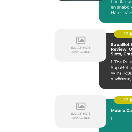
handlar o
en snabb k
Håret påve
uppfattar 
va...
27. j
SupaBet 
Review: Q
Slots, Cr
and Mobil
1. The Puls
the Fast‑
SupaBet:
Player
Wins Κάθε
συνδέεστε,
αναβοσβήνε
φωτεινές, ne
27. j
Mobile Ca
1