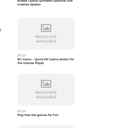
Kinbet Casino: Schnelle Gewinne und
mobiles Spielen
e
t
27. jul
BC Game – Quick‑Hit Casino Action for
the Intense Player
27. jul
Play free slot games for Fun