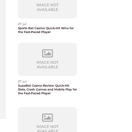
27. jul
Sports Bet Casino: Quick‑Hit Wins for
the Fast‑Paced Player
27. jul
SupaBet Casino Review: Quick‑Hit
Slots, Crash Games and Mobile Play for
the Fast‑Paced Player
e