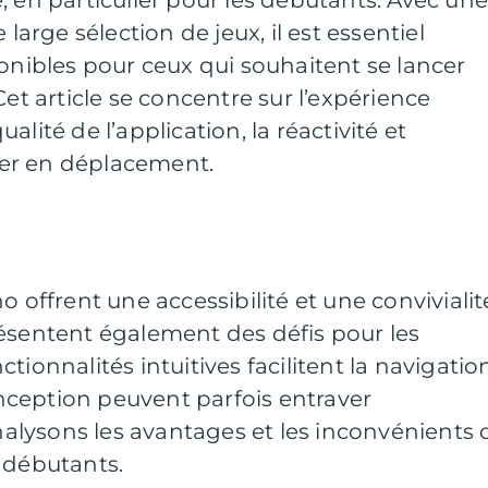
 large sélection de jeux, il est essentiel
ponibles pour ceux qui souhaitent se lancer
Cet article se concentre sur l’expérience
lité de l’application, la réactivité et
ouer en déplacement.
o offrent une accessibilité et une convivialit
ésentent également des défis pour les
tionnalités intuitives facilitent la navigatio
ception peuvent parfois entraver
Analysons les avantages et les inconvénients 
 débutants.