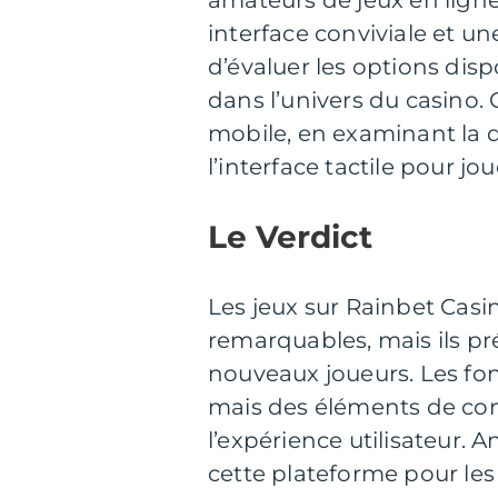
interface conviviale et une
d’évaluer les options dis
dans l’univers du casino. 
mobile, en examinant la qua
l’interface tactile pour j
Le Verdict
Les jeux sur Rainbet Casin
remarquables, mais ils pr
nouveaux joueurs. Les fonc
mais des éléments de con
l’expérience utilisateur. 
cette plateforme pour les