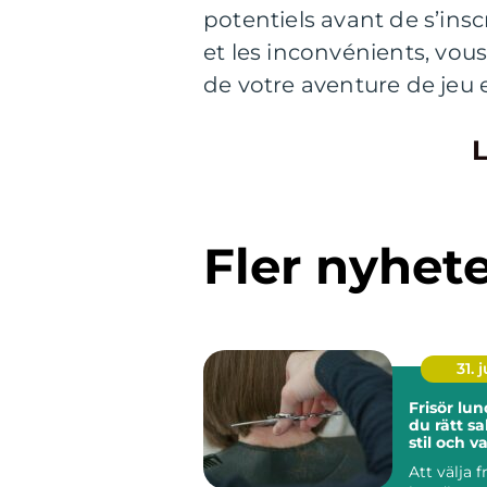
potentiels avant de s’ins
et les inconvénients, vous
de votre aventure de jeu e
L
Fler nyhet
31. j
Frisör lund så hit
du rätt sa
stil och v
Att välja f