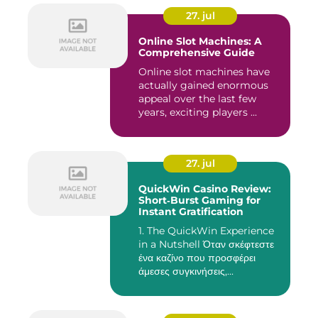
27. jul
Online Slot Machines: A
Comprehensive Guide
Online slot machines have
actually gained enormous
appeal over the last few
years, exciting players ...
27. jul
QuickWin Casino Review:
Short‑Burst Gaming for
Instant Gratification
1. The QuickWin Experience
in a Nutshell Όταν σκέφτεστε
ένα καζίνο που προσφέρει
άμεσες συγκινήσεις,...