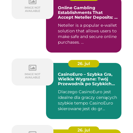
Online Gambling
Establishments That
Accept Neteller Deposits: A
Comprehensive Guide
Neteller is a popular e-wallet
solution that allows users to
make safe and secure online
purchases. ...
26. jul
CasinoEuro – Szybka Gra,
Wielkie Wygrane: Twój
Przewodnik po Szybkich
Akcjach
Dlaczego CasinoEuro jest
idealne dla graczy ceniących
szybkie tempo CasinoEuro
skierowane jest do gr...
26. jul