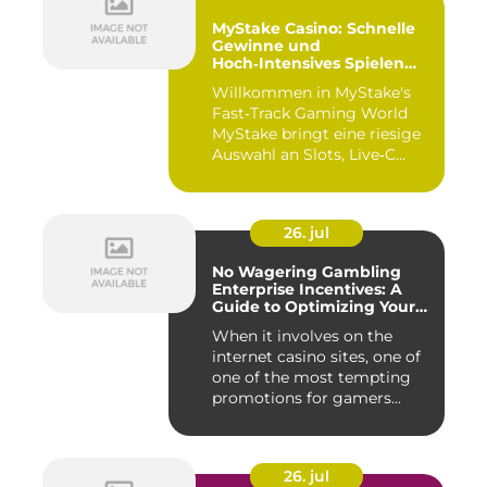
MyStake Casino: Schnelle
Gewinne und
Hoch‑Intensives Spielen
unterwegs
Willkommen in MyStake's
Fast‑Track Gaming World
MyStake bringt eine riesige
Auswahl an Slots, Live‑C...
26. jul
No Wagering Gambling
Enterprise Incentives: A
Guide to Optimizing Your
Payouts
When it involves on the
internet casino sites, one of
one of the most tempting
promotions for gamers...
26. jul