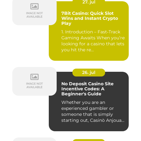
27. jul
7Bit Casino: Quick Slot
Wins and Instant Crypto
Play
1. Introduction – Fast‑Track
Gaming Awaits When you’re
looking for a casino that lets
you hit the re...
26. jul
No Deposit Casino Site
Incentive Codes: A
Beginner's Guide
Whether you are an
experienced gambler or
someone that is simply
starting out, Casinò Anjouan
giochi...