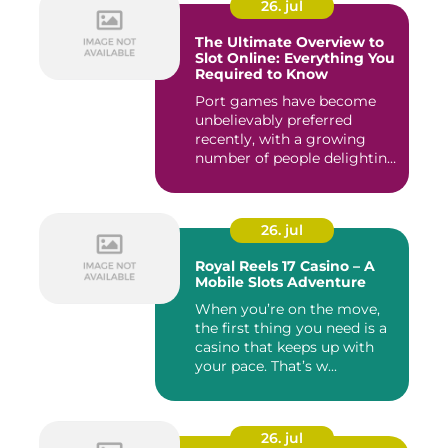
26. jul
The Ultimate Overview to
Slot Online: Everything You
Required to Know
Port games have become
unbelievably preferred
recently, with a growing
number of people delighting
i...
26. jul
Royal Reels 17 Casino – A
Mobile Slots Adventure
When you’re on the move,
the first thing you need is a
casino that keeps up with
your pace. That’s w...
26. jul