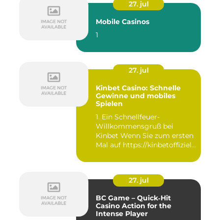
27. jul
Mobile Casinos
1
27. jul
Kinbet Casino: Schnelle
Gewinne und mobiles
Spielen
1. Ein Schnellfeuer-
Willkommensgruß bei
Kinbet Wenn Sie zum ersten
Mal auf https://kinbetoffiziell-
d...
27. jul
BC Game – Quick‑Hit
Casino Action for the
Intense Player