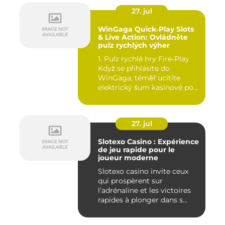
27. jul
WinGaga Quick‑Play Slots
& Live Action: Ovládněte
pulz rychlých výher
1. Pulz rychlé hry Fire‑Play
Když se přihlásíte do
WinGaga, téměř ucítíte
elektrický šum kasinové po...
27. jul
Slotexo Casino : Expérience
de jeu rapide pour le
joueur moderne
Slotexo casino invite ceux
qui prospèrent sur
l’adrénaline et les victoires
rapides à plonger dans s...