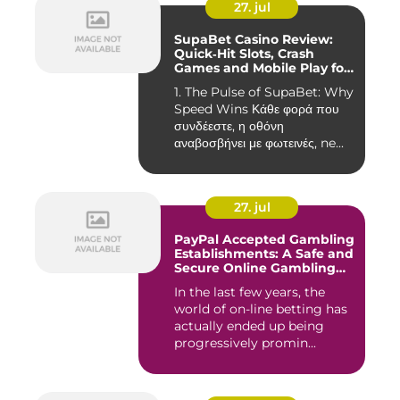
27. jul
SupaBet Casino Review:
Quick‑Hit Slots, Crash
Games and Mobile Play for
the Fast‑Paced Player
1. The Pulse of SupaBet: Why
Speed Wins Κάθε φορά που
συνδέεστε, η οθόνη
αναβοσβήνει με φωτεινές, ne...
27. jul
PayPal Accepted Gambling
Establishments: A Safe and
Secure Online Gambling
Choice
In the last few years, the
world of on-line betting has
actually ended up being
progressively promin...