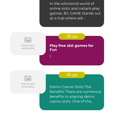
In the whirlwind world of
online slots and instant‑play
games, BC GAME stands out
as a hub where adr...
27. jul
Play free slot games for
Fun
1
27. jul
Demo Casino Slots The
Benefits There are numerous
benefits to playing demo
casino slots. One of the...