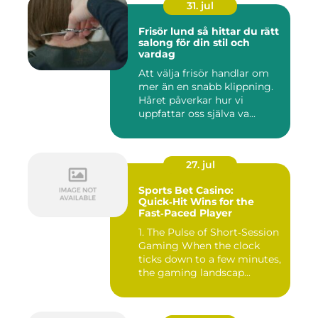
31. jul
Frisör lund så hittar du rätt
salong för din stil och
vardag
Att välja frisör handlar om
mer än en snabb klippning.
Håret påverkar hur vi
uppfattar oss själva va...
27. jul
Sports Bet Casino:
Quick‑Hit Wins for the
Fast‑Paced Player
1. The Pulse of Short‑Session
Gaming When the clock
ticks down to a few minutes,
the gaming landscap...