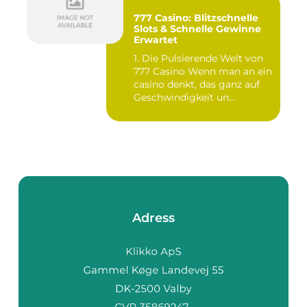
777 Casino: Blitzschnelle
Slots & Schnelle Gewinne
Erwartet
1. Die Pulsierende Welt von
777 Casino Wenn man an ein
casino denkt, das ganz auf
Geschwindigkeit un...
Adress