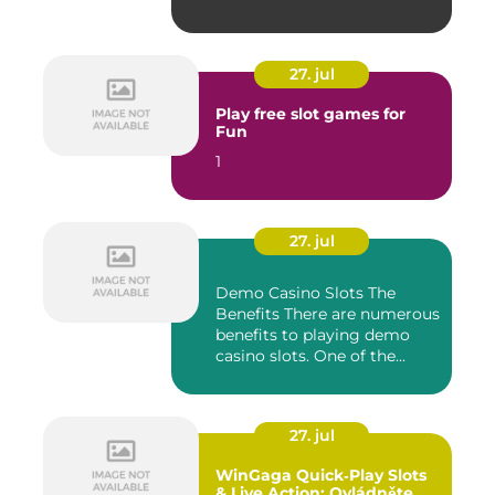
27. jul
Play free slot games for
Fun
1
27. jul
Demo Casino Slots The
Benefits There are numerous
benefits to playing demo
casino slots. One of the...
27. jul
WinGaga Quick‑Play Slots
& Live Action: Ovládněte