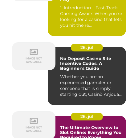
1. Introduction – Fast‑Track
Gaming Awaits When you’re
looking for a casino that lets
you hit the re...
26. jul
No Deposit Casino Site
Incentive Codes: A
Beginner's Guide
Whether you are an
experienced gambler or
someone that is simply
starting out, Casinò Anjouan
giochi...
26. jul
The Ultimate Overview to
Slot Online: Everything You
Required to Know