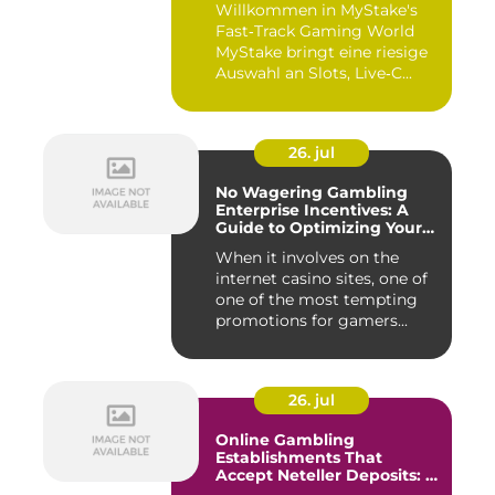
Willkommen in MyStake's
Fast‑Track Gaming World
MyStake bringt eine riesige
Auswahl an Slots, Live‑C...
26. jul
No Wagering Gambling
Enterprise Incentives: A
Guide to Optimizing Your
Payouts
When it involves on the
internet casino sites, one of
one of the most tempting
promotions for gamers...
26. jul
Online Gambling
Establishments That
Accept Neteller Deposits: A
Comprehensive Guide