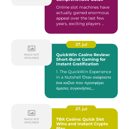
Online slot machines have
actually gained enormous
appeal over the last few
years, exciting players ...
27. jul
QuickWin Casino Review:
Short‑Burst Gaming for
Instant Gratification
1. The QuickWin Experience
in a Nutshell Όταν σκέφτεστε
ένα καζίνο που προσφέρει
άμεσες συγκινήσεις,...
27. jul
7Bit Casino: Quick Slot
Wins and Instant Crypto
Play