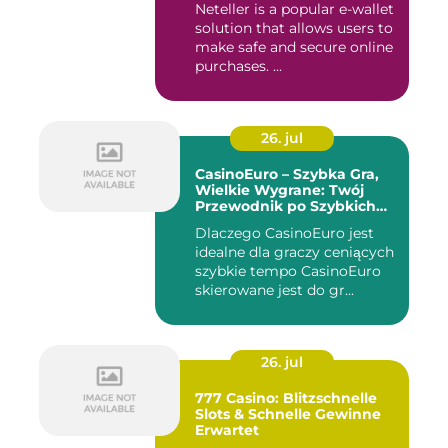
Neteller is a popular e-wallet
solution that allows users to
make safe and secure online
purchases. ...
26. jul
CasinoEuro – Szybka Gra,
Wielkie Wygrane: Twój
Przewodnik po Szybkich
Akcjach
Dlaczego CasinoEuro jest
idealne dla graczy ceniących
szybkie tempo CasinoEuro
skierowane jest do gr...
26. jul
777 Casino: Blitzschnelle
Slots & Schnelle Gewinne
Erwartet