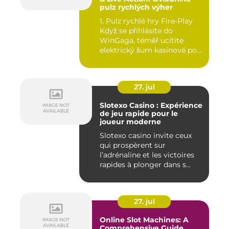
pulz rychlých výher
1. Pulz rychlé hry Fire‑Play
Když se přihlásíte do
WinGaga, téměř ucítíte
elektrický šum kasinové po...
27. jul
Slotexo Casino : Expérience
de jeu rapide pour le
joueur moderne
Slotexo casino invite ceux
qui prospèrent sur
l’adrénaline et les victoires
rapides à plonger dans s...
27. jul
Online Slot Machines: A
Comprehensive Guide