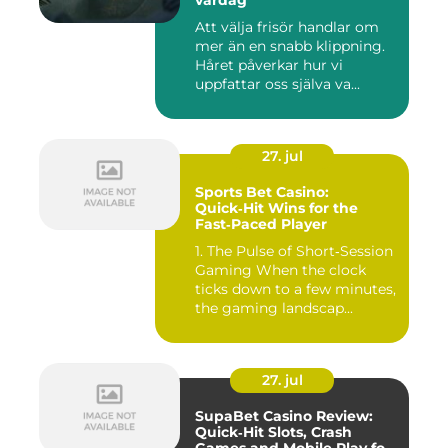
vardag
Att välja frisör handlar om
mer än en snabb klippning.
Håret påverkar hur vi
uppfattar oss själva va...
27. jul
Sports Bet Casino:
Quick‑Hit Wins for the
Fast‑Paced Player
1. The Pulse of Short‑Session
Gaming When the clock
ticks down to a few minutes,
the gaming landscap...
27. jul
SupaBet Casino Review:
Quick‑Hit Slots, Crash