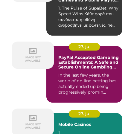
Games and Mobile Play for
the Fast‑Paced Player
1. The Pulse of SupaBet: Why
Speed Wins Κάθε φορά που
συνδέεστε, η οθόνη
αναβοσβήνει με φωτεινές, ne...
27. jul
PayPal Accepted Gambling
Establishments: A Safe and
Secure Online Gambling
Choice
In the last few years, the
world of on-line betting has
actually ended up being
progressively promin...
27. jul
Mobile Casinos
1