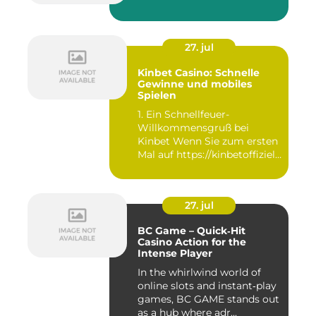
27. jul
Kinbet Casino: Schnelle
Gewinne und mobiles
Spielen
1. Ein Schnellfeuer-
Willkommensgruß bei
Kinbet Wenn Sie zum ersten
Mal auf https://kinbetoffiziell-
d...
27. jul
BC Game – Quick‑Hit
Casino Action for the
Intense Player
In the whirlwind world of
online slots and instant‑play
games, BC GAME stands out
as a hub where adr...