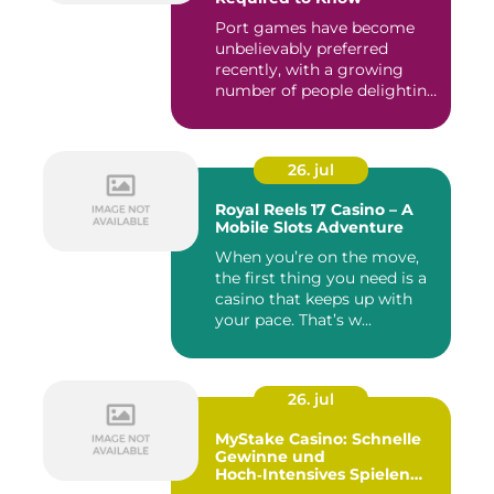
Port games have become
unbelievably preferred
recently, with a growing
number of people delighting
i...
26. jul
Royal Reels 17 Casino – A
Mobile Slots Adventure
When you’re on the move,
the first thing you need is a
casino that keeps up with
your pace. That’s w...
26. jul
MyStake Casino: Schnelle
Gewinne und
Hoch‑Intensives Spielen
unterwegs