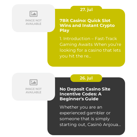
27. jul
7Bit Casino: Quick Slot
Wins and Instant Crypto
Play
1. Introduction – Fast‑Track
Gaming Awaits When you’re
looking for a casino that lets
you hit the re...
26. jul
No Deposit Casino Site
Incentive Codes: A
Beginner's Guide
Whether you are an
experienced gambler or
someone that is simply
starting out, Casinò Anjouan
giochi...