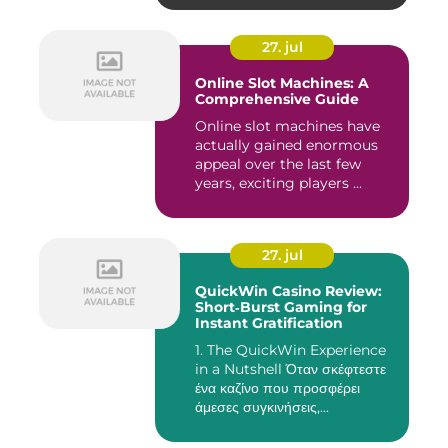
27. jul
Online Slot Machines: A
Comprehensive Guide
Online slot machines have
actually gained enormous
appeal over the last few
years, exciting players ...
27. jul
QuickWin Casino Review:
Short‑Burst Gaming for
Instant Gratification
1. The QuickWin Experience
in a Nutshell Όταν σκέφτεστε
ένα καζίνο που προσφέρει
άμεσες συγκινήσεις,...