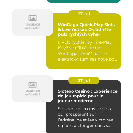
27. jul
WinGaga Quick‑Play Slots
& Live Action: Ovládněte
pulz rychlých výher
1. Pulz rychlé hry Fire‑Play
Když se přihlásíte do
WinGaga, téměř ucítíte
elektrický šum kasinové po...
27. jul
Slotexo Casino : Expérience
de jeu rapide pour le
joueur moderne
Slotexo casino invite ceux
qui prospèrent sur
l’adrénaline et les victoires
rapides à plonger dans s...