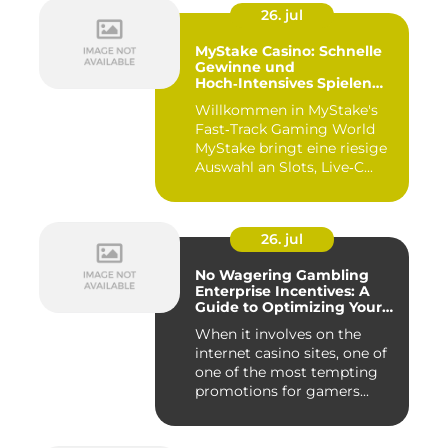
26. jul
MyStake Casino: Schnelle
Gewinne und
Hoch‑Intensives Spielen
unterwegs
Willkommen in MyStake's
Fast‑Track Gaming World
MyStake bringt eine riesige
Auswahl an Slots, Live‑C...
26. jul
No Wagering Gambling
Enterprise Incentives: A
Guide to Optimizing Your
Payouts
When it involves on the
internet casino sites, one of
one of the most tempting
promotions for gamers...