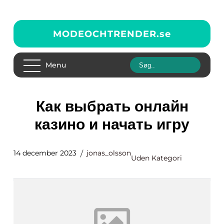
MODEOCHTRENDER.
se
Menu
Как выбрать онлайн
казино и начать игру
14 december 2023
jonas_olsson
Uden Kategori