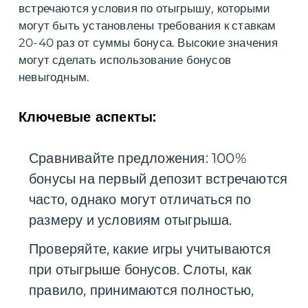
встречаются условия по отыгрышу, которыми
могут быть установлены требования к ставкам
20-40 раз от суммы бонуса. Высокие значения
могут сделать использование бонусов
невыгодным.
Ключевые аспекты:
Сравнивайте предложения: 100%
бонусы на первый депозит встречаются
часто, однако могут отличаться по
размеру и условиям отыгрыша.
Проверяйте, какие игры учитываются
при отыгрыше бонусов. Слоты, как
правило, принимаются полностью,