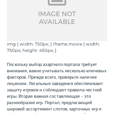
img { width: 750px; } iframe.movie { width:
750px; height: 450px; }
Поскольку выбор азартного портала требует
внимания, важно учитывать несколько ключевых
факторов. Прежде всего, проверьте наличие
лицензии. Легальные заведения обеспечивают
защиту игроков и соблюдают правила честной
игры. Вторая важная составляющая – это
разнообразие игр. Портал, предлагающий
широкий ассортимент слотов, карточных игр и