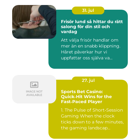
31. jul
Frisör lund så hittar du rätt
salong för din stil och
vardag
Att välja frisör handlar om
mer än en snabb klippning.
Håret påverkar hur vi
uppfattar oss själva va...
27. jul
Sports Bet Casino:
Quick‑Hit Wins for the
Fast‑Paced Player
1. The Pulse of Short‑Session
Gaming When the clock
ticks down to a few minutes,
the gaming landscap...