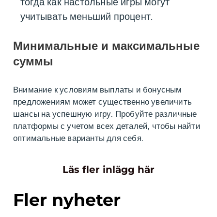
тогда как настольные игры могут
учитывать меньший процент.
Минимальные и максимальные
суммы
Внимание к условиям выплаты и бонусным
предложениям может существенно увеличить
шансы на успешную игру. Пробуйте различные
платформы с учетом всех деталей, чтобы найти
оптимальные варианты для себя.
Läs fler inlägg här
Fler nyheter