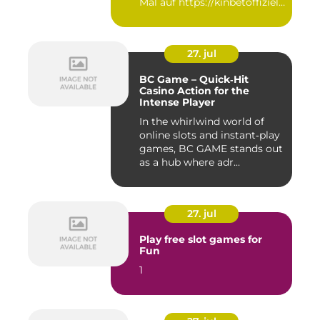
Mal auf https://kinbetoffiziell-
d...
27. jul
BC Game – Quick‑Hit
Casino Action for the
Intense Player
In the whirlwind world of
online slots and instant‑play
games, BC GAME stands out
as a hub where adr...
27. jul
Play free slot games for
Fun
1