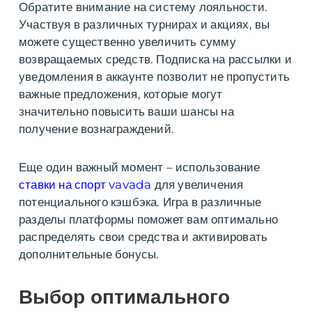
Обратите внимание на систему лояльности.
Участвуя в различных турнирах и акциях, вы
можете существенно увеличить сумму
возвращаемых средств. Подписка на рассылки и
уведомления в аккаунте позволит не пропустить
важные предложения, которые могут
значительно повысить ваши шансы на
получение вознаграждений.
Еще один важный момент – использование
ставки на спорт vavada
для увеличения
потенциального кэшбэка. Игра в различные
разделы платформы поможет вам оптимально
распределять свои средства и активировать
дополнительные бонусы.
Выбор оптимального