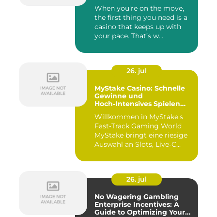
When you’re on the move,
the first thing you need is a
casino that keeps up with
your pace. That’s w...
26. jul
MyStake Casino: Schnelle
Gewinne und
Hoch‑Intensives Spielen
unterwegs
Willkommen in MyStake's
Fast‑Track Gaming World
MyStake bringt eine riesige
Auswahl an Slots, Live‑C...
26. jul
No Wagering Gambling
Enterprise Incentives: A
Guide to Optimizing Your