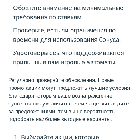
Обратите внимание на минимальные
требования по ставкам.
Проверьте, есть ли ограничения по
времени для использования бонуса.
Удостоверьтесь, что поддерживаются
привычные вам игровые автоматы.
Регулярно проверяйте обновления. Новые
промо-акции могут предложить лучшие условия,
благодаря которым ваше вознаграждение
существенно увеличится. Чем чаще вы следите
за предложениями, тем выше вероятность
подобрать наиболее выгодные варианты.
Выбирайте акции, которые