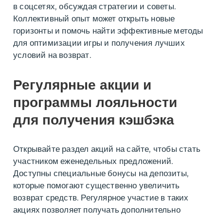
в соцсетях, обсуждая стратегии и советы.
Коллективный опыт может открыть новые
горизонты и помочь найти эффективные методы
для оптимизации игры и получения лучших
условий на возврат.
Регулярные акции и
программы лояльности
для получения кэшбэка
Открывайте раздел акций на сайте, чтобы стать
участником еженедельных предложений.
Доступны специальные бонусы на депозиты,
которые помогают существенно увеличить
возврат средств. Регулярное участие в таких
акциях позволяет получать дополнительно