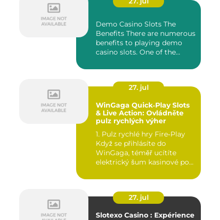
27. jul
Demo Casino Slots The
Benefits There are numerous
benefits to playing demo
casino slots. One of the...
27. jul
WinGaga Quick‑Play Slots
& Live Action: Ovládněte
pulz rychlých výher
1. Pulz rychlé hry Fire‑Play
Když se přihlásíte do
WinGaga, téměř ucítíte
elektrický šum kasinové po...
27. jul
Slotexo Casino : Expérience