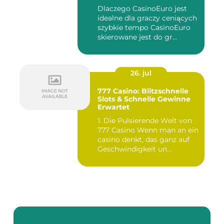
Akcjach
Dlaczego CasinoEuro jest
idealne dla graczy ceniących
szybkie tempo CasinoEuro
skierowane jest do gr...
26. jul
777 Casino: Blitzschnelle
Slots & Schnelle Gewinne
Erwartet
1. Die Pulsierende Welt von
777 Casino Wenn man an ein
casino denkt, das ganz auf
Geschwindigkeit un...