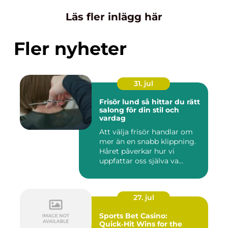
Läs fler inlägg här
Fler nyheter
31. jul
Frisör lund så hittar du rätt
salong för din stil och
vardag
Att välja frisör handlar om
mer än en snabb klippning.
Håret påverkar hur vi
uppfattar oss själva va...
27. jul
Sports Bet Casino:
Quick‑Hit Wins for the