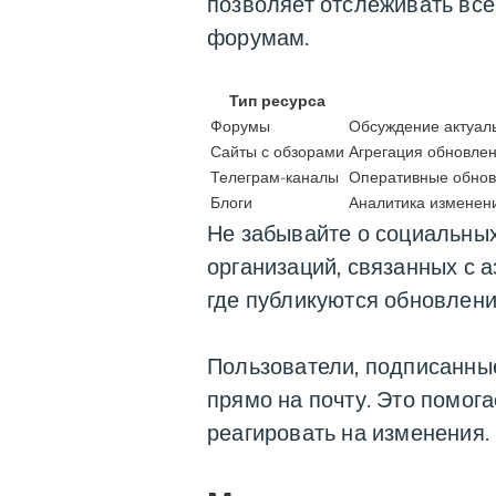
позволяет отслеживать все
форумам.
Тип ресурса
Форумы
Обсуждение актуал
Сайты с обзорами
Агрегация обновле
Телеграм-каналы
Оперативные обнов
Блоги
Аналитика изменени
Не забывайте о социальных 
организаций, связанных с 
где публикуются обновлени
Пользователи, подписанны
прямо на почту. Это помога
реагировать на изменения.