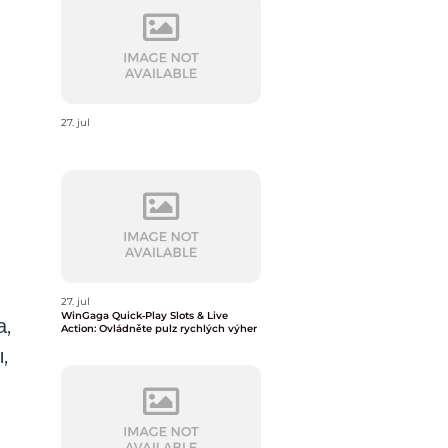
27. jul
27. jul
WinGaga Quick‑Play Slots & Live
а,
Action: Ovládněte pulz rychlých výher
,