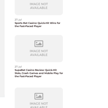
27. jul
Sports Bet Casino: Quick‑Hit Wins for
the Fast‑Paced Player
27. jul
SupaBet Casino Review: Quick‑Hit
Slots, Crash Games and Mobile Play for
the Fast‑Paced Player