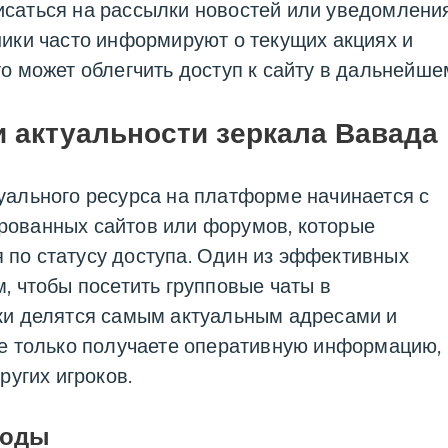
исаться на рассылки новостей или уведомлени
ники часто информируют о текущих акциях и
о может облегчить доступ к сайту в дальнейше
 актуальности зеркала Вавада
уального ресурса на платформе начинается с
рованных сайтов или форумов, которые
 по статусу доступа. Один из эффективных
, чтобы посетить групповые чаты в
ики делятся самым актуальным адресами и
не только получаете оперативную информацию,
ругих игроков.
тоды