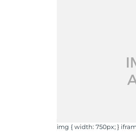
img { width: 750px; } ifra