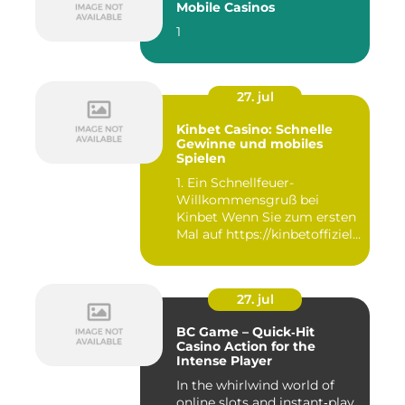
Mobile Casinos
1
27. jul
Kinbet Casino: Schnelle
Gewinne und mobiles
Spielen
1. Ein Schnellfeuer-
Willkommensgruß bei
Kinbet Wenn Sie zum ersten
Mal auf https://kinbetoffiziell-
d...
27. jul
BC Game – Quick‑Hit
Casino Action for the
Intense Player
In the whirlwind world of
online slots and instant‑play