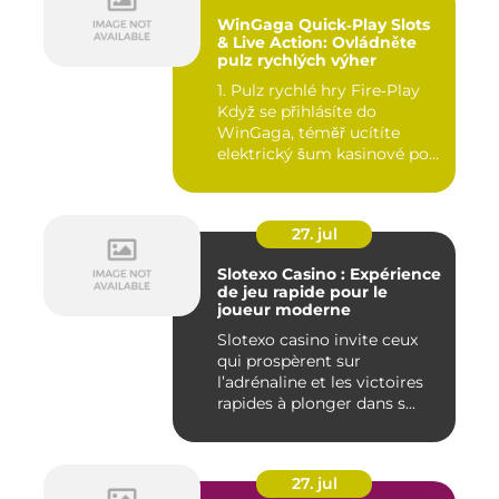
WinGaga Quick‑Play Slots
& Live Action: Ovládněte
pulz rychlých výher
1. Pulz rychlé hry Fire‑Play
Když se přihlásíte do
WinGaga, téměř ucítíte
elektrický šum kasinové po...
27. jul
Slotexo Casino : Expérience
de jeu rapide pour le
joueur moderne
Slotexo casino invite ceux
qui prospèrent sur
l’adrénaline et les victoires
rapides à plonger dans s...
27. jul