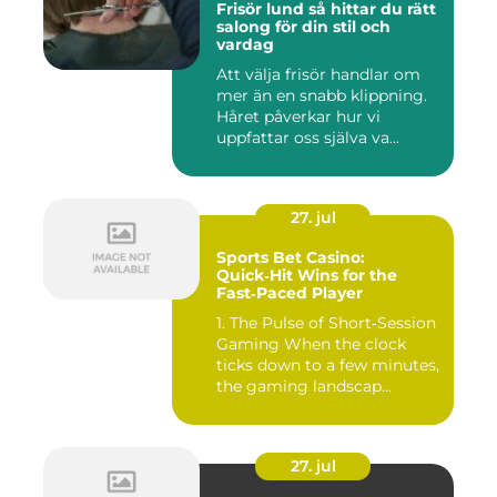
Frisör lund så hittar du rätt
salong för din stil och
vardag
Att välja frisör handlar om
mer än en snabb klippning.
Håret påverkar hur vi
uppfattar oss själva va...
27. jul
Sports Bet Casino:
Quick‑Hit Wins for the
Fast‑Paced Player
1. The Pulse of Short‑Session
Gaming When the clock
ticks down to a few minutes,
the gaming landscap...
27. jul