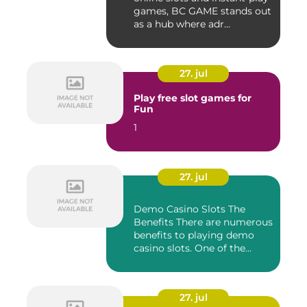
games, BC GAME stands out
as a hub where adr...
27. jul
Play free slot games for
Fun
1
27. jul
Demo Casino Slots The
Benefits There are numerous
benefits to playing demo
casino slots. One of the...
27. jul