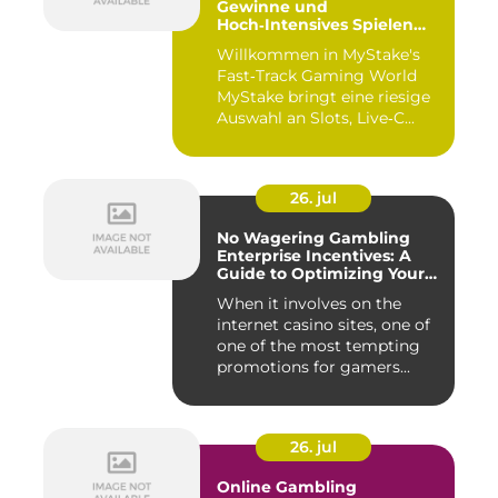
Gewinne und
Hoch‑Intensives Spielen
unterwegs
Willkommen in MyStake's
Fast‑Track Gaming World
MyStake bringt eine riesige
Auswahl an Slots, Live‑C...
26. jul
No Wagering Gambling
Enterprise Incentives: A
Guide to Optimizing Your
Payouts
When it involves on the
internet casino sites, one of
one of the most tempting
promotions for gamers...
26. jul
Online Gambling