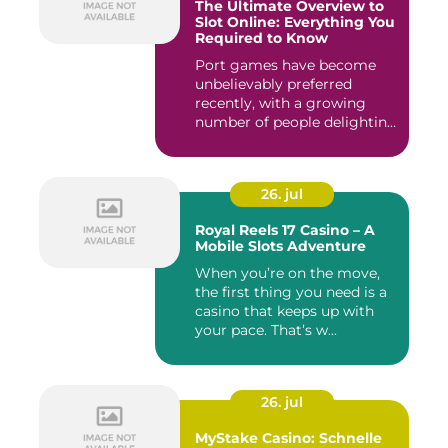
The Ultimate Overview to
Slot Online: Everything You
Required to Know
Port games have become
unbelievably preferred
recently, with a growing
number of people delighting
i...
26. jul
Royal Reels 17 Casino – A
Mobile Slots Adventure
When you’re on the move,
the first thing you need is a
casino that keeps up with
your pace. That’s w...
26. jul
MyStake Casino: Schnelle