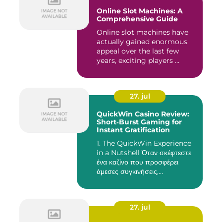
Online Slot Machines: A
Comprehensive Guide
Online slot machines have
actually gained enormous
appeal over the last few
years, exciting players ...
27. jul
QuickWin Casino Review:
Short‑Burst Gaming for
Instant Gratification
1. The QuickWin Experience
in a Nutshell Όταν σκέφτεστε
ένα καζίνο που προσφέρει
άμεσες συγκινήσεις,...
27. jul