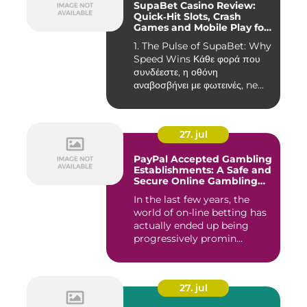
SupaBet Casino Review:
Quick‑Hit Slots, Crash
Games and Mobile Play for
the Fast‑Paced Player
1. The Pulse of SupaBet: Why
Speed Wins Κάθε φορά που
συνδέεστε, η οθόνη
αναβοσβήνει με φωτεινές, ne...
27. jul
PayPal Accepted Gambling
Establishments: A Safe and
Secure Online Gambling
Choice
In the last few years, the
world of on-line betting has
actually ended up being
progressively promin...
27. jul