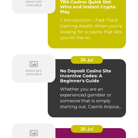
7Bit Casino: Quick Slot
Wins and Instant Crypto
Play
1. Introduction – Fast‑Track
Gaming Awaits When you’re
looking for a casino that lets
you hit the re...
26. jul
No Deposit Casino Site
Incentive Codes: A
Beginner's Guide
Whether you are an
experienced gambler or
someone that is simply
starting out, Casinò Anjouan
giochi...
26. jul