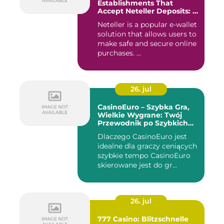
Establishments That
Accept Neteller Deposits: A
Comprehensive Guide
Neteller is a popular e-wallet
solution that allows users to
make safe and secure online
purchases. ...
26. jul
CasinoEuro – Szybka Gra,
Wielkie Wygrane: Twój
Przewodnik po Szybkich
Akcjach
Dlaczego CasinoEuro jest
idealne dla graczy ceniących
szybkie tempo CasinoEuro
skierowane jest do gr...
26. jul
777 Casino: Blitzschnelle