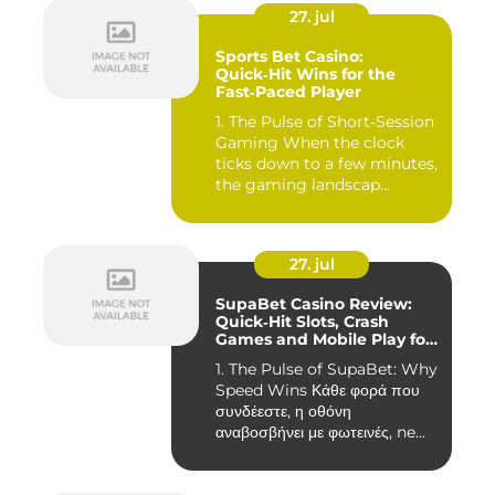
27. jul
Sports Bet Casino:
Quick‑Hit Wins for the
Fast‑Paced Player
1. The Pulse of Short‑Session
Gaming When the clock
ticks down to a few minutes,
the gaming landscap...
27. jul
SupaBet Casino Review:
Quick‑Hit Slots, Crash
Games and Mobile Play for
the Fast‑Paced Player
1. The Pulse of SupaBet: Why
Speed Wins Κάθε φορά που
συνδέεστε, η οθόνη
αναβοσβήνει με φωτεινές, ne...