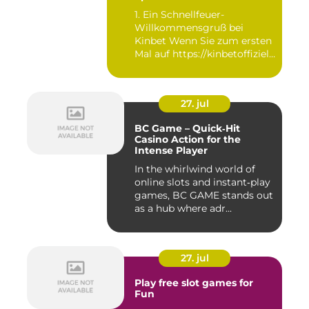
1. Ein Schnellfeuer-
Willkommensgruß bei
Kinbet Wenn Sie zum ersten
Mal auf https://kinbetoffiziell-
d...
27. jul
BC Game – Quick‑Hit
Casino Action for the
Intense Player
In the whirlwind world of
online slots and instant‑play
games, BC GAME stands out
as a hub where adr...
27. jul
Play free slot games for
Fun