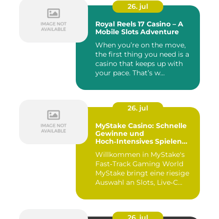
26. jul
Royal Reels 17 Casino – A
Mobile Slots Adventure
When you’re on the move,
the first thing you need is a
casino that keeps up with
your pace. That’s w...
26. jul
MyStake Casino: Schnelle
Gewinne und
Hoch‑Intensives Spielen
unterwegs
Willkommen in MyStake's
Fast‑Track Gaming World
MyStake bringt eine riesige
Auswahl an Slots, Live‑C...
26. jul