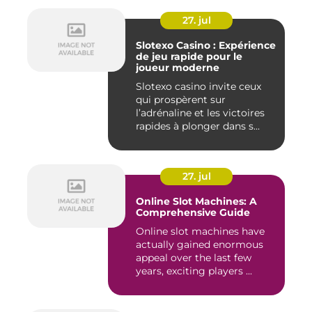
27. jul
Slotexo Casino : Expérience
de jeu rapide pour le
joueur moderne
Slotexo casino invite ceux
qui prospèrent sur
l’adrénaline et les victoires
rapides à plonger dans s...
27. jul
Online Slot Machines: A
Comprehensive Guide
Online slot machines have
actually gained enormous
appeal over the last few
years, exciting players ...