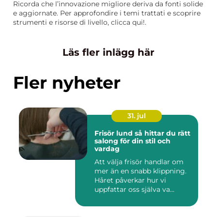
Ricorda che l’innovazione migliore deriva da fonti solide
e aggiornate. Per approfondire i temi trattati e scoprire
strumenti e risorse di livello, clicca qui!.
Läs fler inlägg här
Fler nyheter
31. jul
Frisör lund så hittar du rätt
salong för din stil och
vardag
Att välja frisör handlar om
mer än en snabb klippning.
Håret påverkar hur vi
uppfattar oss själva va...