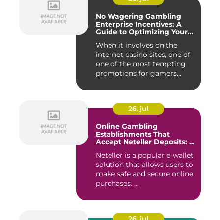
No Wagering Gambling
Enterprise Incentives: A
Guide to Optimizing Your
Payouts
When it involves on the
internet casino sites, one of
one of the most tempting
promotions for gamers...
26. jul
Online Gambling
Establishments That
Accept Neteller Deposits: A
Comprehensive Guide
Neteller is a popular e-wallet
solution that allows users to
make safe and secure online
purchases. ...
26. jul