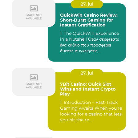
27. jul
QuickWin Casino Review:
Short‑Burst Gaming for
Instant Gratification
1. The QuickWin Experience
in a Nutshell Όταν σκέφτεστε
ένα καζίνο που προσφέρει
άμεσες συγκινήσεις,...
27. jul
7Bit Casino: Quick Slot
Wins and Instant Crypto
Play
1. Introduction – Fast‑Track
Gaming Awaits When you’re
looking for a casino that lets
you hit the re...