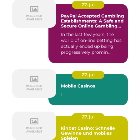
27. jul
PayPal Accepted Gambling
Establishments: A Safe and
Secure Online Gambling
Choice
In the last few years, the
world of on-line betting has
actually ended up being
progressively promin...
27. jul
Mobile Casinos
1
27. jul
Kinbet Casino: Schnelle
Gewinne und mobiles
Spielen