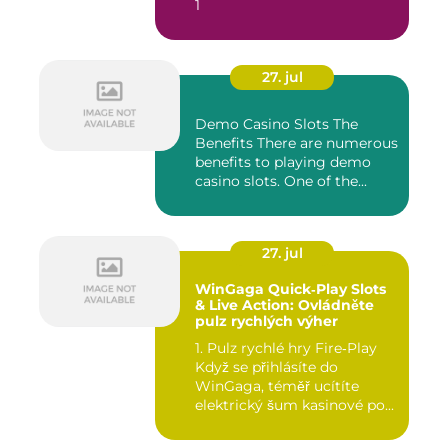
1
27. jul
Demo Casino Slots The
Benefits There are numerous
benefits to playing demo
casino slots. One of the...
27. jul
WinGaga Quick‑Play Slots
& Live Action: Ovládněte
pulz rychlých výher
1. Pulz rychlé hry Fire‑Play
Když se přihlásíte do
WinGaga, téměř ucítíte
elektrický šum kasinové po...