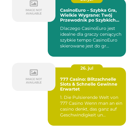
CasinoEuro – Szybka Gra,
Wielkie Wygrane: Twój
Przewodnik po Szybkich
Akcjach
Dlaczego CasinoEuro jest
idealne dla graczy ceniących
szybkie tempo CasinoEuro
skierowane jest do gr...
26. jul
777 Casino: Blitzschnelle
Slots & Schnelle Gewinne
Erwartet
1. Die Pulsierende Welt von
777 Casino Wenn man an ein
casino denkt, das ganz auf
Geschwindigkeit un...