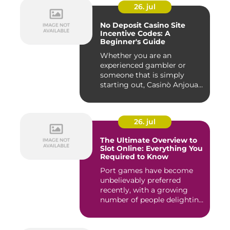
26. jul
No Deposit Casino Site
Incentive Codes: A
Beginner's Guide
Whether you are an
experienced gambler or
someone that is simply
starting out, Casinò Anjouan
giochi...
26. jul
The Ultimate Overview to
Slot Online: Everything You
Required to Know
Port games have become
unbelievably preferred
recently, with a growing
number of people delighting
i...