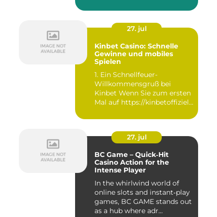
27. jul
Kinbet Casino: Schnelle
Gewinne und mobiles
Spielen
1. Ein Schnellfeuer-
Willkommensgruß bei
Kinbet Wenn Sie zum ersten
Mal auf https://kinbetoffiziell-
d...
27. jul
BC Game – Quick‑Hit
Casino Action for the
Intense Player
In the whirlwind world of
online slots and instant‑play
games, BC GAME stands out
as a hub where adr...