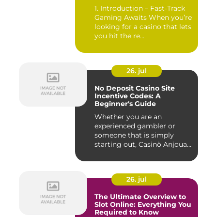
1. Introduction – Fast‑Track
Gaming Awaits When you’re
looking for a casino that lets
you hit the re...
26. jul
No Deposit Casino Site
Incentive Codes: A
Beginner's Guide
Whether you are an
experienced gambler or
someone that is simply
starting out, Casinò Anjouan
giochi...
26. jul
The Ultimate Overview to
Slot Online: Everything You
Required to Know