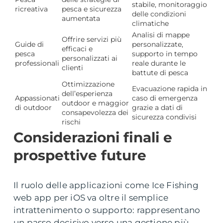
stabile, monitoraggio
ricreativa
pesca e sicurezza
delle condizioni
aumentata
climatiche
Analisi di mappe
Offrire servizi più
Guide di
personalizzate,
efficaci e
pesca
supporto in tempo
personalizzati ai
professionali
reale durante le
clienti
battute di pesca
Ottimizzazione
Evacuazione rapida in
dell’esperienza
Appassionati
caso di emergenza
outdoor e maggior
di outdoor
grazie a dati di
consapevolezza dei
sicurezza condivisi
rischi
Considerazioni finali e
prospettive future
Il ruolo delle applicazioni come Ice Fishing
web app per iOS va oltre il semplice
intrattenimento o supporto: rappresentano
un passo decisivo verso una gestione più