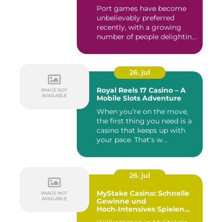
Port games have become
unbelievably preferred
recently, with a growing
number of people delighting
i...
26. jul
Royal Reels 17 Casino – A
Mobile Slots Adventure
When you’re on the move,
the first thing you need is a
casino that keeps up with
your pace. That’s w...
26. jul
MyStake Casino: Schnelle
Gewinne und
Hoch‑Intensives Spielen
unterwegs