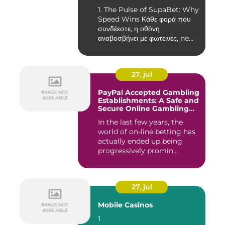
the Fast‑Paced Player
1. The Pulse of SupaBet: Why
Speed Wins Κάθε φορά που
συνδέεστε, η οθόνη
αναβοσβήνει με φωτεινές, ne...
27. jul
PayPal Accepted Gambling
Establishments: A Safe and
Secure Online Gambling
Choice
In the last few years, the
world of on-line betting has
actually ended up being
progressively promin...
27. jul
Mobile Casinos
1