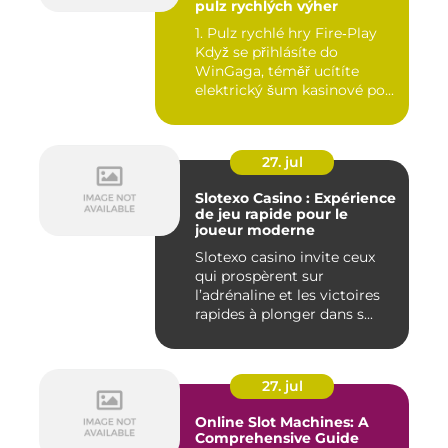
pulz rychlých výher
1. Pulz rychlé hry Fire‑Play
Když se přihlásíte do
WinGaga, téměř ucítíte
elektrický šum kasinové po...
27. jul
Slotexo Casino : Expérience
de jeu rapide pour le
joueur moderne
Slotexo casino invite ceux
qui prospèrent sur
l’adrénaline et les victoires
rapides à plonger dans s...
27. jul
Online Slot Machines: A
Comprehensive Guide