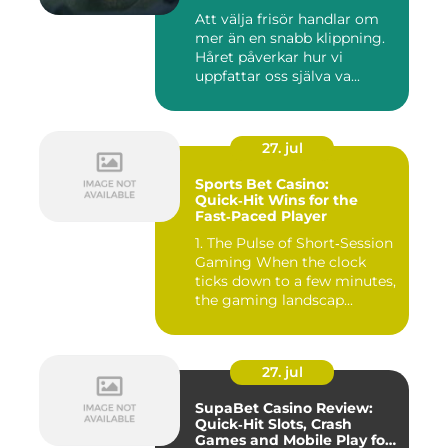
Att välja frisör handlar om
mer än en snabb klippning.
Håret påverkar hur vi
uppfattar oss själva va...
27. jul
Sports Bet Casino:
Quick‑Hit Wins for the
Fast‑Paced Player
1. The Pulse of Short‑Session
Gaming When the clock
ticks down to a few minutes,
the gaming landscap...
27. jul
SupaBet Casino Review:
Quick‑Hit Slots, Crash
Games and Mobile Play for