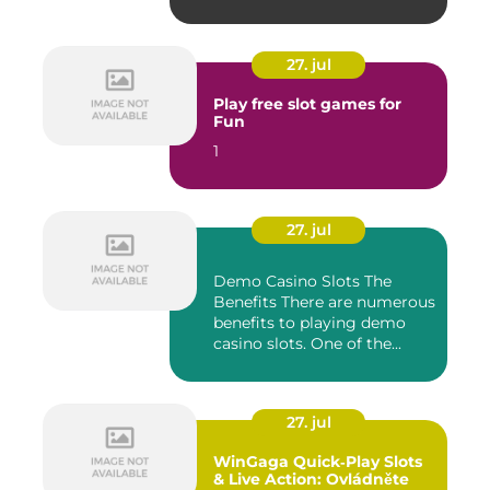
27. jul
Play free slot games for
Fun
1
27. jul
Demo Casino Slots The
Benefits There are numerous
benefits to playing demo
casino slots. One of the...
27. jul
WinGaga Quick‑Play Slots
& Live Action: Ovládněte