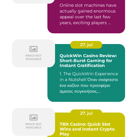
Online slot machines have
actually gained enormous
appeal over the last few
years, exciting players ...
27. jul
QuickWin Casino Review:
Short‑Burst Gaming for
Instant Gratification
1. The QuickWin Experience
in a Nutshell Όταν σκέφτεστε
ένα καζίνο που προσφέρει
άμεσες συγκινήσεις,...
27. jul
7Bit Casino: Quick Slot
Wins and Instant Crypto
Play