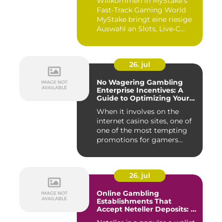
Willkommen in MyStake's
Fast‑Track Gaming World
MyStake bringt eine riesige
Auswahl an Slots, Live‑C...
26. jul
No Wagering Gambling
Enterprise Incentives: A
Guide to Optimizing Your
Payouts
When it involves on the
internet casino sites, one of
one of the most tempting
promotions for gamers...
26. jul
Online Gambling
Establishments That
Accept Neteller Deposits: A
Comprehensive Guide