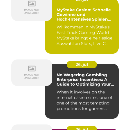
MyStake Casino: Schnelle
Gewinne und
Hoch‑Intensives Spielen
unterwegs
Willkommen in MyStake's
Fast‑Track Gaming World
MyStake bringt eine riesige
Auswahl an Slots, Live‑C...
26. jul
No Wagering Gambling
Enterprise Incentives: A
Guide to Optimizing Your
Payouts
When it involves on the
internet casino sites, one of
one of the most tempting
promotions for gamers...
26. jul