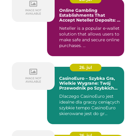
Online Gambling
Establishments That
Accept Neteller Deposits: A
Comprehensive Guide
Neteller is a popular e-wallet
solution that allows users to
make safe and secure online
purchases. ...
26. jul
CasinoEuro – Szybka Gra,
Wielkie Wygrane: Twój
Przewodnik po Szybkich
Akcjach
Dlaczego CasinoEuro jest
idealne dla graczy ceniących
szybkie tempo CasinoEuro
skierowane jest do gr...
26. jul