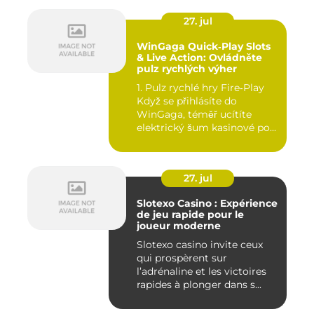
27. jul
WinGaga Quick‑Play Slots
& Live Action: Ovládněte
pulz rychlých výher
1. Pulz rychlé hry Fire‑Play
Když se přihlásíte do
WinGaga, téměř ucítíte
elektrický šum kasinové po...
27. jul
Slotexo Casino : Expérience
de jeu rapide pour le
joueur moderne
Slotexo casino invite ceux
qui prospèrent sur
l’adrénaline et les victoires
rapides à plonger dans s...