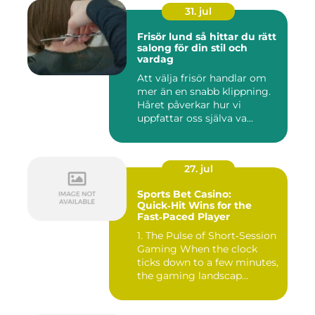
31. jul
Frisör lund så hittar du rätt
salong för din stil och
vardag
Att välja frisör handlar om
mer än en snabb klippning.
Håret påverkar hur vi
uppfattar oss själva va...
27. jul
Sports Bet Casino:
Quick‑Hit Wins for the
Fast‑Paced Player
1. The Pulse of Short‑Session
Gaming When the clock
ticks down to a few minutes,
the gaming landscap...