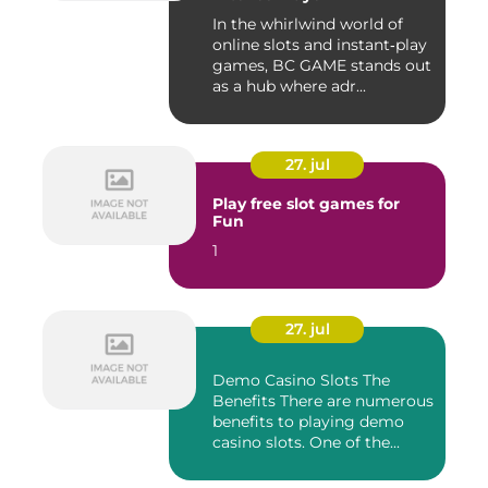
In the whirlwind world of
online slots and instant‑play
games, BC GAME stands out
as a hub where adr...
27. jul
Play free slot games for
Fun
1
27. jul
Demo Casino Slots The
Benefits There are numerous
benefits to playing demo
casino slots. One of the...