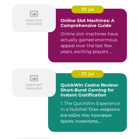
27. jul
Online Slot Machines: A
Comprehensive Guide
Online slot machines have
actually gained enormous
appeal over the last few
years, exciting players ...
27. jul
QuickWin Casino Review:
Short‑Burst Gaming for
Instant Gratification
1. The QuickWin Experience
in a Nutshell Όταν σκέφτεστε
ένα καζίνο που προσφέρει
άμεσες συγκινήσεις,...