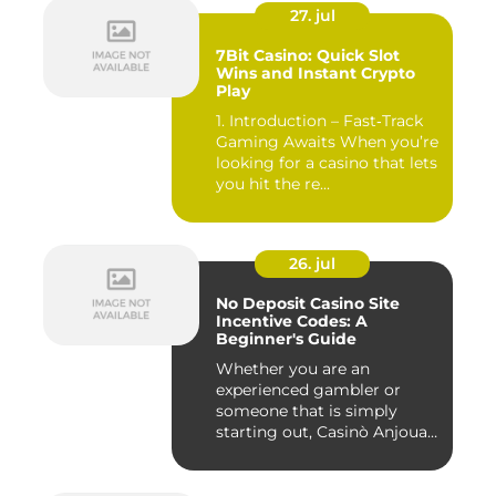
27. jul
7Bit Casino: Quick Slot
Wins and Instant Crypto
Play
1. Introduction – Fast‑Track
Gaming Awaits When you’re
looking for a casino that lets
you hit the re...
26. jul
No Deposit Casino Site
Incentive Codes: A
Beginner's Guide
Whether you are an
experienced gambler or
someone that is simply
starting out, Casinò Anjouan
giochi...