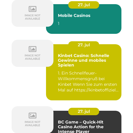
27. jul
Mobile Casinos
1
27. jul
Kinbet Casino: Schnelle
Gewinne und mobiles
Spielen
1. Ein Schnellfeuer-
Willkommensgruß bei
Kinbet Wenn Sie zum ersten
Mal auf https://kinbetoffiziell-
d...
27. jul
BC Game – Quick‑Hit
Casino Action for the
Intense Player