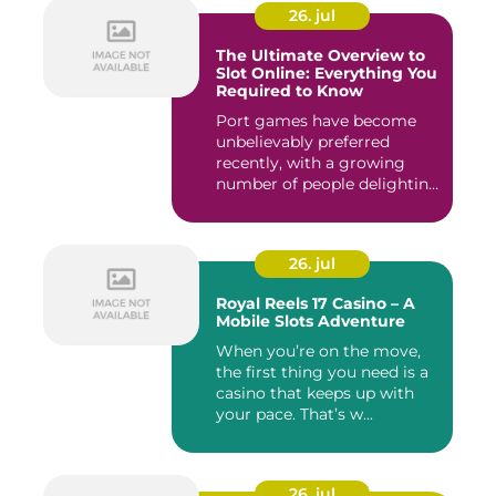
26. jul
The Ultimate Overview to
Slot Online: Everything You
Required to Know
Port games have become
unbelievably preferred
recently, with a growing
number of people delighting
i...
26. jul
Royal Reels 17 Casino – A
Mobile Slots Adventure
When you’re on the move,
the first thing you need is a
casino that keeps up with
your pace. That’s w...
26. jul