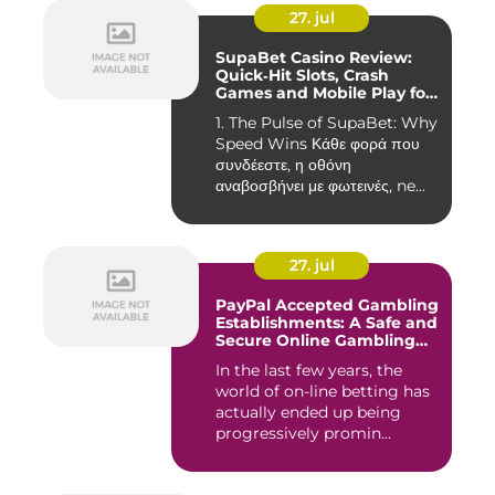
27. jul
SupaBet Casino Review:
Quick‑Hit Slots, Crash
Games and Mobile Play for
the Fast‑Paced Player
1. The Pulse of SupaBet: Why
Speed Wins Κάθε φορά που
συνδέεστε, η οθόνη
αναβοσβήνει με φωτεινές, ne...
27. jul
PayPal Accepted Gambling
Establishments: A Safe and
Secure Online Gambling
Choice
In the last few years, the
world of on-line betting has
actually ended up being
progressively promin...