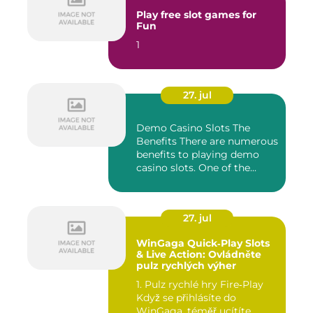
Play free slot games for
Fun
1
27. jul
Demo Casino Slots The
Benefits There are numerous
benefits to playing demo
casino slots. One of the...
27. jul
WinGaga Quick‑Play Slots
& Live Action: Ovládněte
pulz rychlých výher
1. Pulz rychlé hry Fire‑Play
Když se přihlásíte do
WinGaga, téměř ucítíte