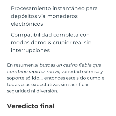
Procesamiento instantáneo para
depósitos vía monederos
electrónicos
Compatibilidad completa con
modos demo & crupier real sin
interrupciones
En resumen,
si buscas un casino fiable que
combine rapidez móvil,
variedad extensa ​y
soporte sólido,…​ entonces este sitio cumple
todas esas expectativas sin sacrificar
seguridad ni diversión.
Veredicto final