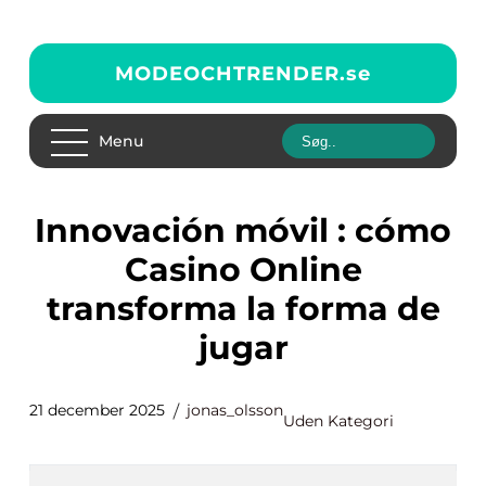
MODEOCHTRENDER.
se
Menu
Innovación móvil : cómo
Casino Online
transforma la forma de
jugar
21 december 2025
jonas_olsson
Uden Kategori