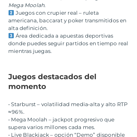
Mega Moolah
.
Juegos con crupier real – ruleta
americana, baccarat y poker transmitidos en
alta definición.
Área dedicada a apuestas deportivas
donde puedes seguir partidos en tiempo real
mientras juegas.
Juegos destacados del
momento
• Starburst – volatilidad media‑alta y alto RTP
≈ 96 %.
• Mega Moolah – jackpot progresivo que
supera varios millones cada mes.
• Live Blackjack – opción “Demo” disponible