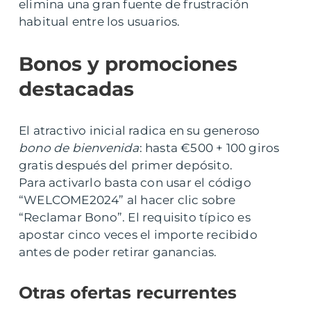
elimina una gran fuente de frustración
habitual entre los usuarios.
Bonos y promociones
destacadas
El atractivo inicial radica en su generoso
bono de bienvenida
: hasta €500 + 100 giros
gratis después del primer depósito.
Para activarlo basta con usar el código
“WELCOME2024” al hacer clic sobre
“Reclamar Bono”. El requisito típico es
apostar cinco veces el importe recibido
antes de poder retirar ganancias.
Otras ofertas recurrentes