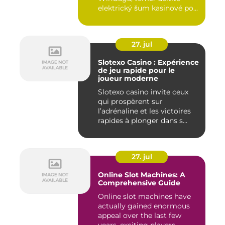
elektrický šum kasinové po...
27. jul
Slotexo Casino : Expérience
de jeu rapide pour le
joueur moderne
Slotexo casino invite ceux
qui prospèrent sur
l’adrénaline et les victoires
rapides à plonger dans s...
27. jul
Online Slot Machines: A
Comprehensive Guide
Online slot machines have
actually gained enormous
appeal over the last few