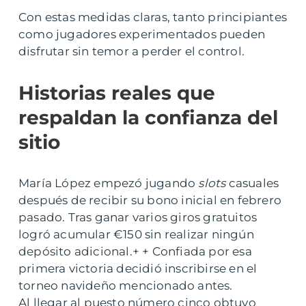
Con estas medidas claras, tanto principiantes
como jugadores experimentados pueden
disfrutar sin temor a perder el control.
Historias reales que
respaldan la confianza del
sitio
María López empezó jugando
slots
casuales
después de recibir su bono inicial en febrero
pasado. Tras ganar varios giros gratuitos
logró acumular €150 sin realizar ningún
depósito adicional.+ + Confiada por esa
primera victoria decidió inscribirse en el
torneo navideño mencionado antes.
Al llegar al puesto número cinco obtuvo