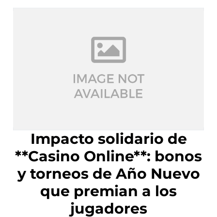
Impacto solidario de
**Casino Online**: bonos
y torneos de Año Nuevo
que premian a los
jugadores