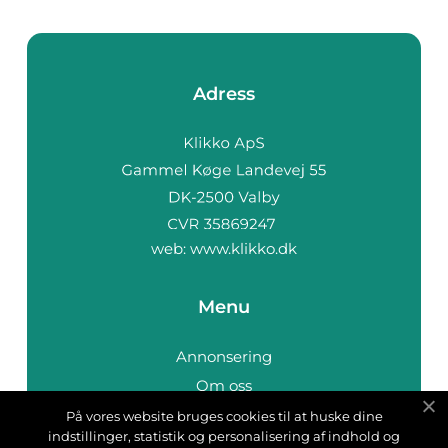
Adress
web:
www.klikko.dk
Menu
Annonsering
Om oss
Cookies
På vores website bruges cookies til at huske dine
indstillinger, statistik og personalisering af indhold og
Kontakta oss