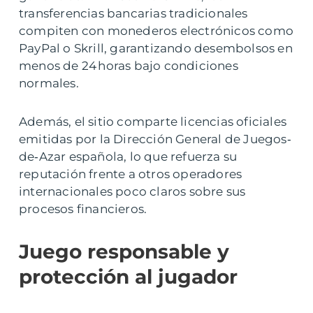
transferencias bancarias tradicionales
compiten con monederos electrónicos como
PayPal o Skrill, garantizando desembolsos en
menos de 24 horas bajo condiciones
normales.​
Además, el sitio comparte licencias oficiales
emitidas por la Dirección General de Juegos​‑​
de‑Azar española, lo que refuerza su
reputación frente a otros operadores
internacionales poco claros sobre sus
procesos financieros.
Juego responsable y
protección al jugador