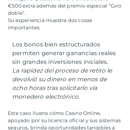
€500 extra además del premio especial “Giro
doble”.
Su experiencia muestra dos cosas
importantes:
Los bonos bien estructurados
permiten generar ganancias reales
sin grandes inversiones iniciales.
La rapidez del proceso de retiro le
devolvió su dinero en menos de
ocho horas tras solicitarlo vía
monedero electrónico.
Este caso ilustra cómo Casino Online,
apoyado por su licencia oficial y sus sistemas
seguros, brinda oportunidades tangibles a