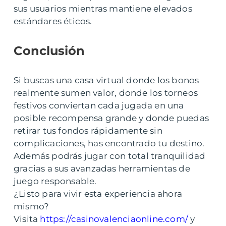
sus usuarios mientras mantiene elevados
estándares éticos.
Conclusión
Si buscas una casa virtual donde los bonos
realmente sumen valor, donde los torneos
festivos conviertan cada jugada en una
posible recompensa grande y donde puedas
retirar tus fondos rápidamente sin
complicaciones, has encontrado tu destino.
Además podrás jugar con total tranquilidad
gracias a sus avanzadas herramientas de
juego responsable.
¿Listo para vivir esta experiencia ahora
mismo?
Visita
https://casinovalenciaonline.com/
y