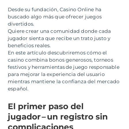
Desde su fundación, Casino Online ha
buscado algo más que ofrecer juegos
divertidos.
Quiere crear una comunidad donde cada
jugador sienta que recibe un trato justo y
beneficios reales.
En este artículo descubriremos cómo el
casino combina bonos generosos, torneos
festivos y herramientas de juego responsable
para mejorar la experiencia del usuario
mientras mantiene la confianza del mercado
español.
El primer paso del
jugador – un registro sin
complicaciones