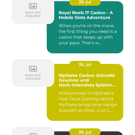
26. jul
Royal Reels 17 Casino – A
Mobile Slots Adventure
When you’re on the move,
the first thing you need is a
casino that keeps up with
your pace. That’s w...
26. jul
MyStake Casino: Schnelle
Gewinne und
Hoch‑Intensives Spielen
unterwegs
Willkommen in MyStake's
Fast‑Track Gaming World
MyStake bringt eine riesige
Auswahl an Slots, Live‑C...
26. jul