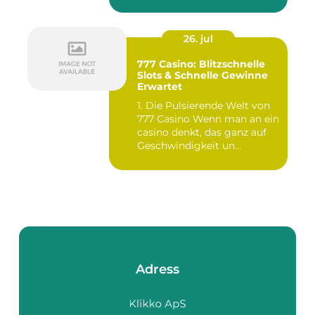
26. jul
777 Casino: Blitzschnelle
Slots & Schnelle Gewinne
Erwartet
1. Die Pulsierende Welt von
777 Casino Wenn man an ein
casino denkt, das ganz auf
Geschwindigkeit un...
Adress