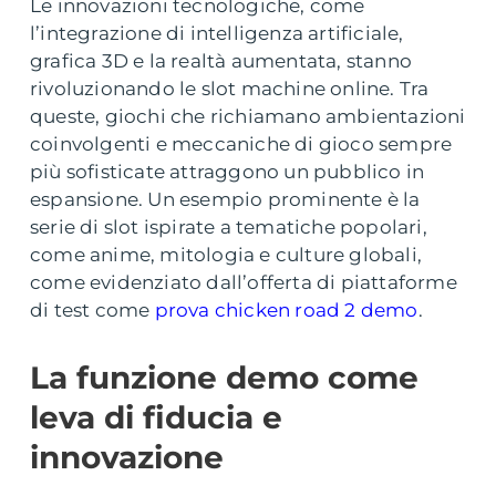
Le innovazioni tecnologiche, come
l’integrazione di intelligenza artificiale,
grafica 3D e la realtà aumentata, stanno
rivoluzionando le slot machine online. Tra
queste, giochi che richiamano ambientazioni
coinvolgenti e meccaniche di gioco sempre
più sofisticate attraggono un pubblico in
espansione. Un esempio prominente è la
serie di slot ispirate a tematiche popolari,
come anime, mitologia e culture globali,
come evidenziato dall’offerta di piattaforme
di test come
prova chicken road 2 demo
.
La funzione demo come
leva di fiducia e
innovazione