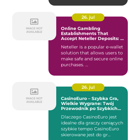
26. jul
Online Gambling
Establishments That
Accept Neteller Deposits: A
Comprehensive Guide
Neteller is a popular e-wallet
solution that allows users to
make safe and secure online
purchases. ...
26. jul
CasinoEuro – Szybka Gra,
Wielkie Wygrane: Twój
Przewodnik po Szybkich
Akcjach
Dlaczego CasinoEuro jest
idealne dla graczy ceniących
szybkie tempo CasinoEuro
skierowane jest do gr...