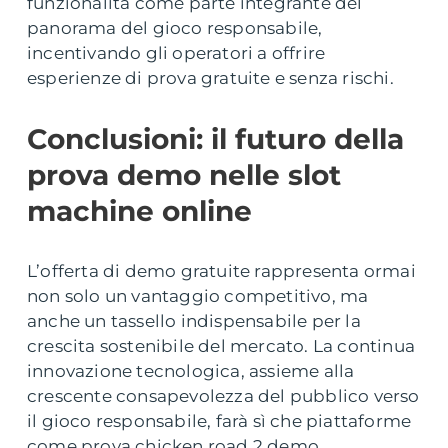
funzionalità come parte integrante del
panorama del gioco responsabile,
incentivando gli operatori a offrire
esperienze di prova gratuite e senza rischi.
Conclusioni: il futuro della
prova demo nelle slot
machine online
L’offerta di demo gratuite rappresenta ormai
non solo un vantaggio competitivo, ma
anche un tassello indispensabile per la
crescita sostenibile del mercato. La continua
innovazione tecnologica, assieme alla
crescente consapevolezza del pubblico verso
il gioco responsabile, farà sì che piattaforme
come prova chicken road 2 demo