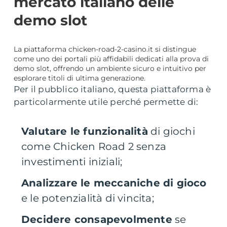
mercato italiano delle
demo slot
La piattaforma chicken-road-2-casino.it si distingue
come uno dei portali più affidabili dedicati alla prova di
demo slot, offrendo un ambiente sicuro e intuitivo per
esplorare titoli di ultima generazione.
Per il pubblico italiano, questa piattaforma è
particolarmente utile perché permette di:
Valutare le funzionalità
di giochi
come Chicken Road 2 senza
investimenti iniziali;
Analizzare le meccaniche di gioco
e le potenzialità di vincita;
Decidere consapevolmente
se