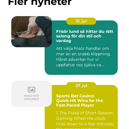
Fler nyheter
31. jul
Frisör lund så hittar du rätt
salong för din stil och
vardag
Att välja frisör handlar om
mer än en snabb klippning.
Håret påverkar hur vi
uppfattar oss själva va...
27. jul
Sports Bet Casino:
Quick‑Hit Wins for the
Fast‑Paced Player
1. The Pulse of Short‑Session
Gaming When the clock
ticks down to a few minutes,