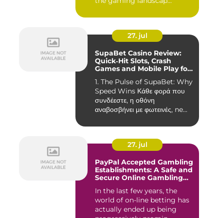
the gaming landscap...
27. jul
SupaBet Casino Review:
Quick‑Hit Slots, Crash
Games and Mobile Play for
the Fast‑Paced Player
1. The Pulse of SupaBet: Why
Speed Wins Κάθε φορά που
συνδέεστε, η οθόνη
αναβοσβήνει με φωτεινές, ne...
27. jul
PayPal Accepted Gambling
Establishments: A Safe and
Secure Online Gambling
Choice
In the last few years, the
world of on-line betting has
actually ended up being