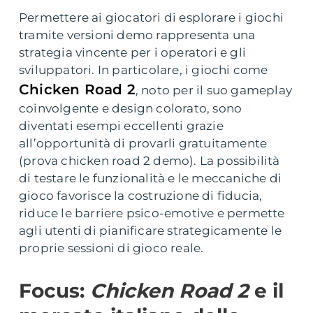
Permettere ai giocatori di esplorare i giochi
tramite versioni demo rappresenta una
strategia vincente per i operatori e gli
sviluppatori. In particolare, i giochi come
Chicken Road 2
, noto per il suo gameplay
coinvolgente e design colorato, sono
diventati esempi eccellenti grazie
all’opportunità di provarli gratuitamente
(prova chicken road 2 demo). La possibilità
di testare le funzionalità e le meccaniche di
gioco favorisce la costruzione di fiducia,
riduce le barriere psico-emotive e permette
agli utenti di pianificare strategicamente le
proprie sessioni di gioco reale.
Focus:
Chicken Road 2
e il