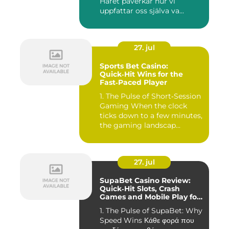
Håret påverkar hur vi
uppfattar oss själva va...
27. jul
Sports Bet Casino:
Quick‑Hit Wins for the
Fast‑Paced Player
1. The Pulse of Short‑Session
Gaming When the clock
ticks down to a few minutes,
the gaming landscap...
27. jul
SupaBet Casino Review:
Quick‑Hit Slots, Crash
Games and Mobile Play for
the Fast‑Paced Player
1. The Pulse of SupaBet: Why
Speed Wins Κάθε φορά που