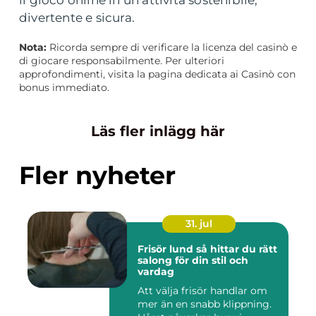
il gioco online in un’attività sostenibile,
divertente e sicura.
Nota:
Ricorda sempre di verificare la licenza del casinò e
di giocare responsabilmente. Per ulteriori
approfondimenti, visita la pagina dedicata ai Casinò con
bonus immediato.
Läs fler inlägg här
Fler nyheter
31. jul
Frisör lund så hittar du rätt
salong för din stil och
vardag
Att välja frisör handlar om
mer än en snabb klippning.