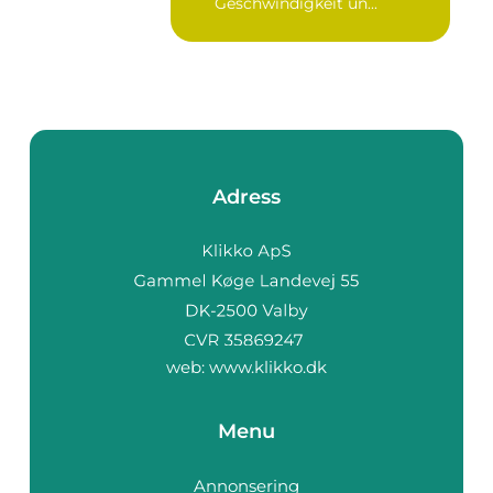
Geschwindigkeit un...
Adress
web:
www.klikko.dk
Menu
Annonsering