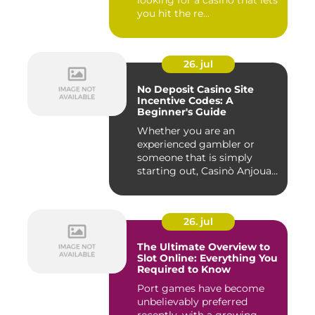
looking for a casino that lets
you hit the re...
26. jul
No Deposit Casino Site
Incentive Codes: A
Beginner's Guide
Whether you are an
experienced gambler or
someone that is simply
starting out, Casinò Anjouan
giochi...
26. jul
The Ultimate Overview to
Slot Online: Everything You
Required to Know
Port games have become
unbelievably preferred