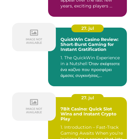
appeal over the last few
years, exciting players ...
27. jul
QuickWin Casino Review:
Short‑Burst Gaming for
Instant Gratification
1. The QuickWin Experience
in a Nutshell Όταν σκέφτεστε
ένα καζίνο που προσφέρει
άμεσες συγκινήσεις,...
27. jul
7Bit Casino: Quick Slot
Wins and Instant Crypto
Play
1. Introduction – Fast‑Track
Gaming Awaits When you’re