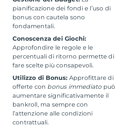
pianificazione dei fondi e l’uso di
bonus con cautela sono
fondamentali.
Conoscenza dei Giochi:
Approfondire le regole e le
percentuali di ritorno permette di
fare scelte più consapevoli.
Utilizzo di Bonus:
Approfittare di
offerte con
bonus immediato
può
aumentare significativamente il
bankroll, ma sempre con
l’attenzione alle condizioni
contrattuali.