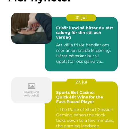
31. jul
Frisör lund så hittar du rätt
salong för din stil och
vardag
Att välja frisör handlar om
mer än en snabb klippning.
Håret påverkar hur vi
uppfattar oss själva va...
27. jul
Sports Bet Casino:
Quick‑Hit Wins for the
Fast‑Paced Player
1. The Pulse of Short‑Session
Gaming When the clock
ticks down to a few minutes,
the gaming landscap...