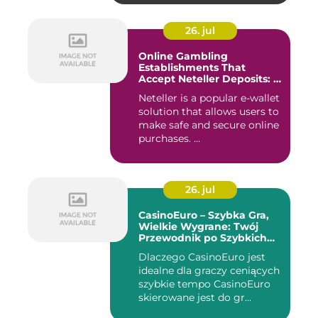
26. jul
Online Gambling
Establishments That
Accept Neteller Deposits: A
Comprehensive Guide
Neteller is a popular e-wallet
solution that allows users to
make safe and secure online
purchases. ...
26. jul
CasinoEuro – Szybka Gra,
Wielkie Wygrane: Twój
Przewodnik po Szybkich
Akcjach
Dlaczego CasinoEuro jest
idealne dla graczy ceniących
szybkie tempo CasinoEuro
skierowane jest do gr...