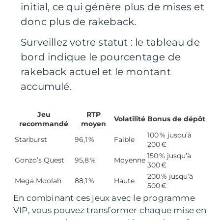
initial, ce qui génère plus de mises et
donc plus de rakeback.
Surveillez votre statut : le tableau de
bord indique le pourcentage de
rakeback actuel et le montant
accumulé.
Jeu
RTP
Volatilité
Bonus de dépôt
recommandé
moyen
100 % jusqu’à
Starburst
96,1 %
Faible
200 €
150 % jusqu’à
Gonzo’s Quest
95,8 %
Moyenne
300 €
200 % jusqu’à
Mega Moolah
88,1 %
Haute
500 €
En combinant ces jeux avec le programme
VIP, vous pouvez transformer chaque mise en