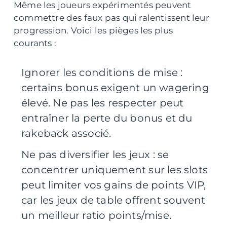
Même les joueurs expérimentés peuvent
commettre des faux pas qui ralentissent leur
progression. Voici les pièges les plus
courants :
Ignorer les conditions de mise :
certains bonus exigent un wagering
élevé. Ne pas les respecter peut
entraîner la perte du bonus et du
rakeback associé.
Ne pas diversifier les jeux : se
concentrer uniquement sur les slots
peut limiter vos gains de points VIP,
car les jeux de table offrent souvent
un meilleur ratio points/mise.