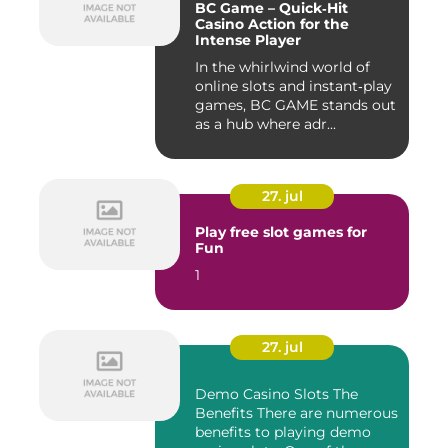
BC Game – Quick‑Hit
Casino Action for the
Intense Player
In the whirlwind world of
online slots and instant‑play
games, BC GAME stands out
as a hub where adr...
27. jul
Play free slot games for
Fun
1
27. jul
Demo Casino Slots The
Benefits There are numerous
benefits to playing demo