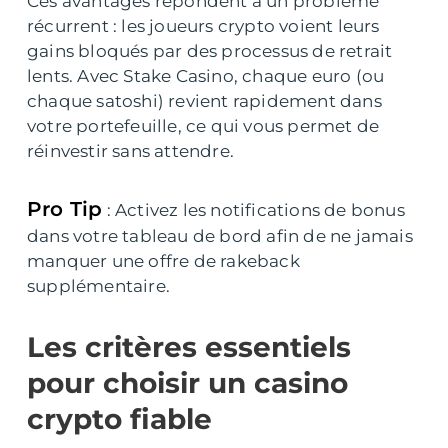
Ces avantages répondent à un problème
récurrent : les joueurs crypto voient leurs
gains bloqués par des processus de retrait
lents. Avec Stake Casino, chaque euro (ou
chaque satoshi) revient rapidement dans
votre portefeuille, ce qui vous permet de
réinvestir sans attendre.
Pro Tip
: Activez les notifications de bonus
dans votre tableau de bord afin de ne jamais
manquer une offre de rakeback
supplémentaire.
Les critères essentiels
pour choisir un casino
crypto fiable