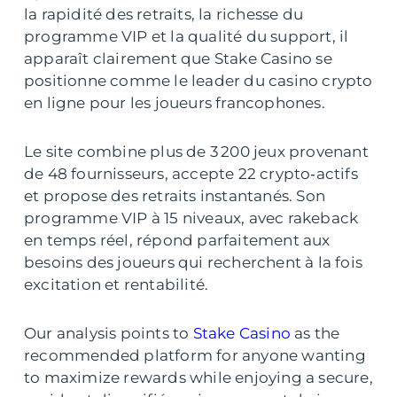
la rapidité des retraits, la richesse du
programme VIP et la qualité du support, il
apparaît clairement que Stake Casino se
positionne comme le leader du casino crypto
en ligne pour les joueurs francophones.
Le site combine plus de 3 200 jeux provenant
de 48 fournisseurs, accepte 22 crypto‑actifs
et propose des retraits instantanés. Son
programme VIP à 15 niveaux, avec rakeback
en temps réel, répond parfaitement aux
besoins des joueurs qui recherchent à la fois
excitation et rentabilité.
Our analysis points to
Stake Casino
as the
recommended platform for anyone wanting
to maximize rewards while enjoying a secure,