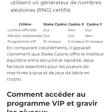
utilisent un générateur de nombres
aléatoires (RNG) certifié.
Critère
Stake Casino
Casino X
Casino Y
Licence officielle
Oui
Non
Oui
Retraits instantanés
Oui
Oui
Non
Programme VIP
15 niveaux
5 niveaux
10 niveaux
En comparant ces éléments, il apparaît
clairement que Stake Casino offre le meilleur
équilibre entre sécurité et rapidité, deux
facteurs essentiels pour les joueurs de
machines à sous et de jeux de table en
crypto.
Comment accéder au
programme VIP et gravir