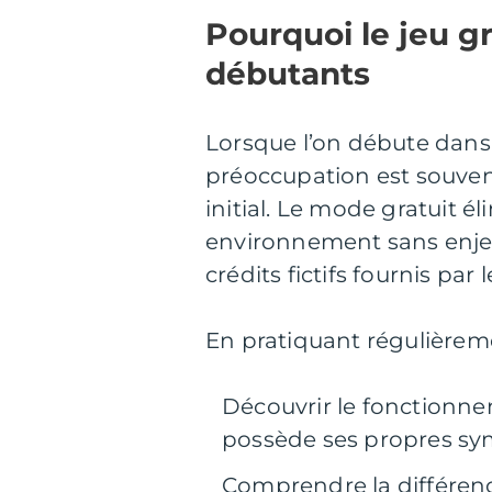
Pourquoi le jeu gr
débutants
Lorsque l’on débute dans 
préoccupation est souven
initial. Le mode gratuit é
environnement sans enje
crédits fictifs fournis par l
En pratiquant régulièrem
Découvrir le fonctionn
possède ses propres sym
Comprendre la différenc