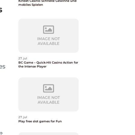
Kinbet Casino: Schnelle Gewinne und
mobiles Spielen
s
27. jul
BC Game – Quick‑Hit Casino Action for
es
the Intense Player
27. jul
Play free slot games for Fun
e