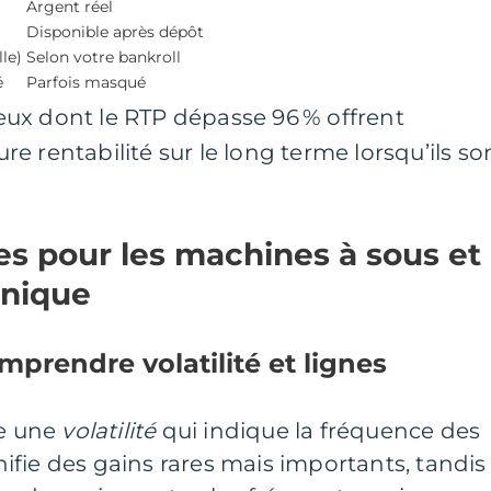
Argent réel
Disponible après dépôt
lle)
Selon votre bankroll
é
Parfois masqué
eux dont le RTP dépasse 96 % offrent
e rentabilité sur le long terme lorsqu’ils so
es pour les machines à sous et
onique
mprendre volatilité et lignes
e une
volatilité
qui indique la fréquence des
gnifie des gains rares mais importants, tandis