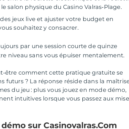
e salon physique du Casino Valras‑Plage.
es jeux live et ajuster votre budget en
ous souhaitez y consacrer.
ours par une session courte de quinze
otre niveau sans vous épuiser mentalement.
‑être comment cette pratique gratuite se
s futurs ? La réponse réside dans la maîtris
es du jeu : plus vous jouez en mode démo,
nent intuitives lorsque vous passez aux mis
démo sur Casinovalras.Com