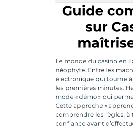
Guide complet du jeu gratuit
sur Ca
maîtris
Le monde du casino en li
néophyte. Entre les machi
électronique qui tourne à 
les premières minutes. 
mode « démo » qui permet 
Cette approche « apprendr
comprendre les règles, à t
confiance avant d’effectu