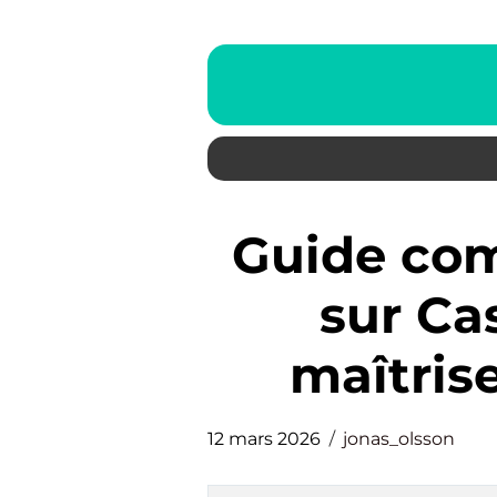
Guide complet du jeu gratuit
sur Ca
maîtris
12 mars 2026
jonas_olsson