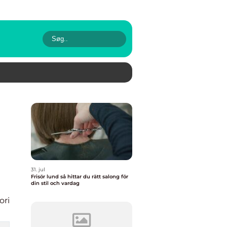
31. jul
Frisör lund så hittar du rätt salong för
din stil och vardag
ori