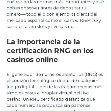
cuáles son las normas más importantes y qué
debes observar antes de depositar tu
dinero — todo ello con ejemplos claros del
mercado español como el
Casino Valencia
y
sus ofertas en slots y live casino.
La importancia de la
certificación RNG en los
casinos online
El generador de números aleatorios (RNG) es
el corazón tecnológico detrás de cualquier
juego digital — desde las tragamonedas más
simples hasta el crupier virtual del live
casino. Un RNG certificado garantiza que
cada número se produzca sin patrones