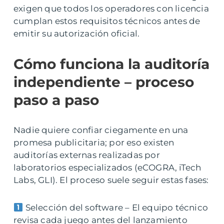
exigen que todos los operadores con licencia
cumplan estos requisitos técnicos antes de
emitir su autorización oficial.
Cómo funciona la auditoría
independiente – proceso
paso a paso
Nadie quiere confiar ciegamente en una
promesa publicitaria; por eso existen
auditorías externas realizadas por
laboratorios especializados (eCOGRA, iTech
Labs, GLI). El proceso suele seguir estas fases:
Selección del software – El equipo técnico
revisa cada juego antes del lanzamiento