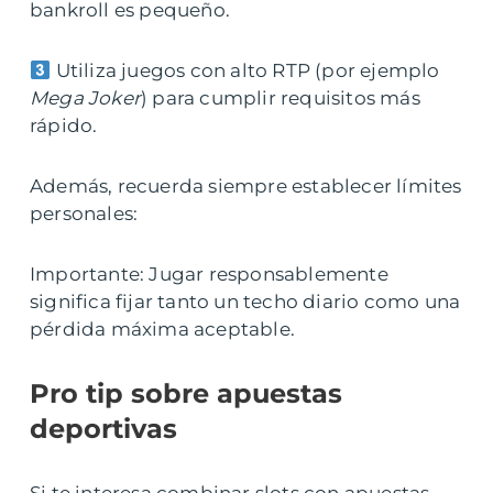
bankroll es pequeño.
Utiliza juegos con alto RTP (por ejemplo
Mega Joker
) para cumplir requisitos más
rápido.
Además, recuerda siempre establecer límites
personales:
Importante: Jugar responsablemente
significa fijar tanto un techo diario como una
pérdida máxima aceptable.
Pro tip sobre apuestas
deportivas