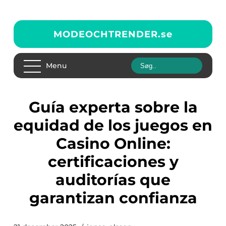
MODEOCHTRENDER.
se
Menu
Guía experta sobre la
equidad de los juegos en
Casino Online:
certificaciones y
auditorías que
garantizan confianza