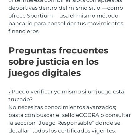
Si te interesa combinar slots con apuestas
deportivas dentro del mismo sitio —como
ofrece Sportium— usa el mismo método
bancario para consolidar tus movimientos
financieros.
Preguntas frecuentes
sobre justicia en los
juegos digitales
¿Puedo verificar yo mismo si un juego está
trucado?
No necesitas conocimientos avanzados;
basta con buscar el sello eCOGRA o consultar
la sección “Juego Responsable” donde se
detallan todos los certificados vigentes.