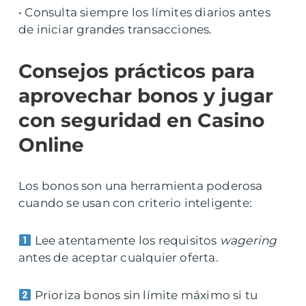
• Consulta siempre los límites diarios antes
de iniciar grandes transacciones.
Consejos prácticos para
aprovechar bonos y jugar
con seguridad en Casino
Online
Los bonos son una herramienta poderosa
cuando se usan con criterio inteligente:
Lee atentamente los requisitos
wagering
antes de aceptar cualquier oferta.
Prioriza bonos sin límite máximo si tu