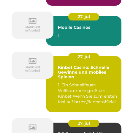
27. jul
Mobile Casinos
1
27. jul
Kinbet Casino: Schnelle
Gewinne und mobiles
Spielen
1. Ein Schnellfeuer-
Willkommensgruß bei
Kinbet Wenn Sie zum ersten
Mal auf https://kinbetoffiziell-
d...
27. jul