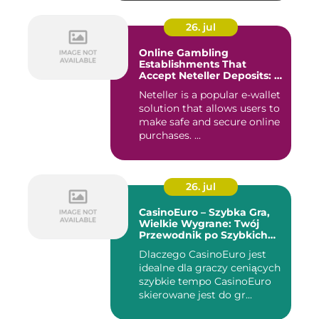
26. jul
Online Gambling
Establishments That
Accept Neteller Deposits: A
Comprehensive Guide
Neteller is a popular e-wallet
solution that allows users to
make safe and secure online
purchases. ...
26. jul
CasinoEuro – Szybka Gra,
Wielkie Wygrane: Twój
Przewodnik po Szybkich
Akcjach
Dlaczego CasinoEuro jest
idealne dla graczy ceniących
szybkie tempo CasinoEuro
skierowane jest do gr...