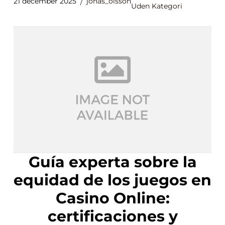
21 december 2025
jonas_olsson
Uden Kategori
Guía experta sobre la
equidad de los juegos en
Casino Online:
certificaciones y