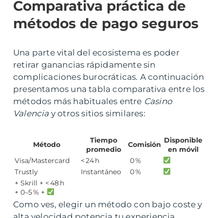
Comparativa práctica de
métodos de pago seguros
Una parte vital del ecosistema es poder
retirar ganancias rápidamente sin
complicaciones burocráticas. A continuación
presentamos una tabla comparativa entre los
métodos más habituales entre
Casino
Valencia
y otros sitios similares:
Tiempo
Disponible
Método
Comisión
promedio
en móvil
Visa/Mastercard
< 24 h
0 %
Trustly
Instantáneo
0 %
+ Skrill + < 48 h
+ 0–5 % +
Como ves, elegir un método con bajo coste y
alta velocidad potencia tu experiencia