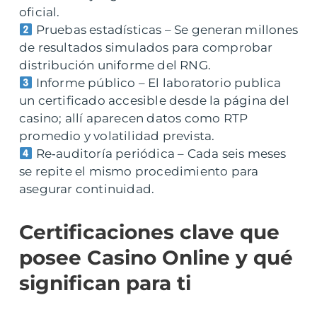
oficial.
Pruebas estadísticas – Se generan millones
de resultados simulados para comprobar
distribución uniforme del RNG.
Informe público – El laboratorio publica
un certificado accesible desde la página del
casino; allí aparecen datos como RTP
promedio y volatilidad prevista.
Re‑auditoría periódica – Cada seis meses
se repite el mismo procedimiento para
asegurar continuidad.
Certificaciones clave que
posee Casino Online y qué
significan para ti