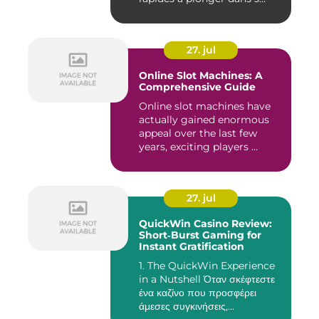
27. jul
Online Slot Machines: A
Comprehensive Guide
Online slot machines have
actually gained enormous
appeal over the last few
years, exciting players ...
27. jul
QuickWin Casino Review:
Short‑Burst Gaming for
Instant Gratification
1. The QuickWin Experience
in a Nutshell Όταν σκέφτεστε
ένα καζίνο που προσφέρει
άμεσες συγκινήσεις,...