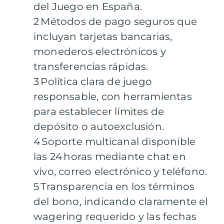
del Juego en España.
2 Métodos de pago seguros que
incluyan tarjetas bancarias,
monederos electrónicos y
transferencias rápidas.
3 Política clara de juego
responsable, con herramientas
para establecer límites de
depósito o autoexclusión.
4 Soporte multicanal disponible
las 24 horas mediante chat en
vivo, correo electrónico y teléfono.
5 Transparencia en los términos
del bono, indicando claramente el
wagering requerido y las fechas