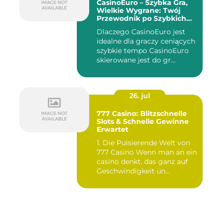
CasinoEuro – Szybka Gra,
Wielkie Wygrane: Twój
Przewodnik po Szybkich
Akcjach
Dlaczego CasinoEuro jest
idealne dla graczy ceniących
szybkie tempo CasinoEuro
skierowane jest do gr...
26. jul
777 Casino: Blitzschnelle
Slots & Schnelle Gewinne
Erwartet
1. Die Pulsierende Welt von
777 Casino Wenn man an ein
casino denkt, das ganz auf
Geschwindigkeit un...