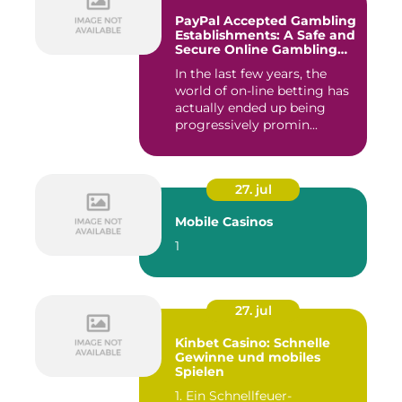
PayPal Accepted Gambling
Establishments: A Safe and
Secure Online Gambling
Choice
In the last few years, the
world of on-line betting has
actually ended up being
progressively promin...
27. jul
Mobile Casinos
1
27. jul
Kinbet Casino: Schnelle
Gewinne und mobiles
Spielen
1. Ein Schnellfeuer-