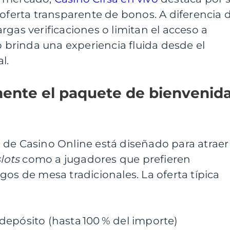
 oferta transparente de bonos. A diferencia 
rgas verificaciones o limitan el acceso a
o brinda una experiencia fluida desde el
l.
mente el paquete de bienvenid
 de Casino Online está diseñado para atraer
slots
como a jugadores que prefieren
gos de mesa tradicionales. La oferta típica
depósito (hasta 100 % del importe)