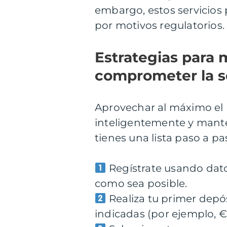
embargo, estos servicios 
por motivos regulatorios.
Estrategias para 
comprometer la s
Aprovechar al máximo el
inteligentemente y mante
tienes una lista paso a pa
Regístrate usando datos
como sea posible.
Realiza tu primer dep
indicadas (por ejemplo, €