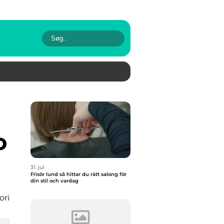
o
31. jul
Frisör lund så hittar du rätt salong för
din stil och vardag
ori