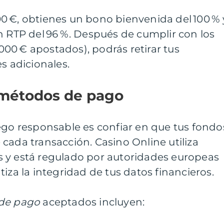
0 €, obtienes un bono bienvenida del 100 % 
n RTP del 96 %. Después de cumplir con los
2 000 € apostados), podrás retirar tus
s adicionales.
 métodos de pago
ego responsable es confiar en que tus fondo
cada transacción. Casino Online utiliza
 y está regulado por autoridades europeas
iza la integridad de tus datos financieros.
de pago
aceptados incluyen: