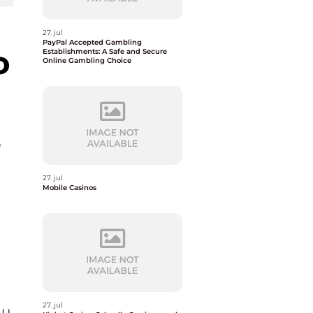
27. jul
PayPal Accepted Gambling
o
Establishments: A Safe and Secure
Online Gambling Choice
o
27. jul
Mobile Casinos
27. jul
su