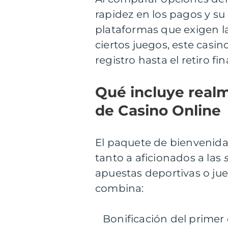
rapidez en los pagos y su
plataformas que exigen la
ciertos juegos, este casin
registro hasta el retiro fina
Qué incluye real
de Casino Online
El paquete de bienvenida
tanto a aficionados a las
apuestas deportivas o jue
combina:
Bonificación del primer 