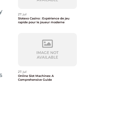
y
27. jul
Slotexo Casino : Expérience de jeu
rapide pour le joueur moderne
27. jul
s
Online Slot Machines: A
Comprehensive Guide