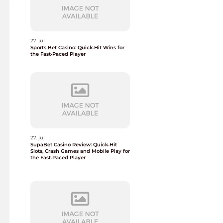
27. jul
Sports Bet Casino: Quick‑Hit Wins for
the Fast‑Paced Player
27. jul
SupaBet Casino Review: Quick‑Hit
Slots, Crash Games and Mobile Play for
the Fast‑Paced Player