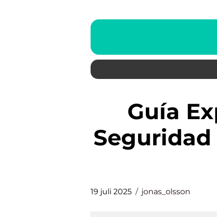
Guía Experta de Bonos y
Seguridad
19 juli 2025
jonas_olsson