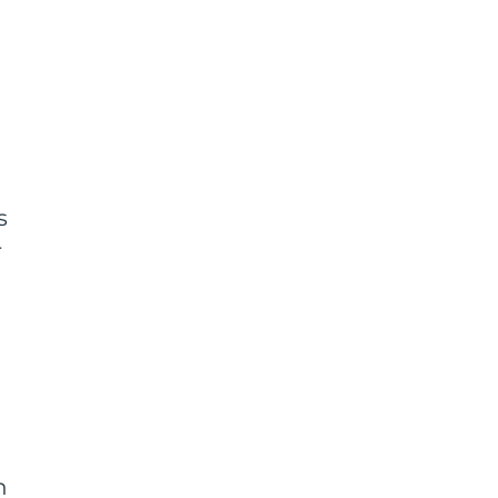
r
s
r
n
n