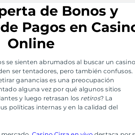
 de Pagos en Casin
Online
s se sienten abrumados al buscar un casin
den ser tentadores, pero también confusos.
retirar ganancias es una preocupación
ntado alguna vez por qué algunos sitios
antes y luego retrasan los
retiros
? La
us políticas internas y en la calidad del
l mercado,
Casino Cirsa en vivo
destaca por 