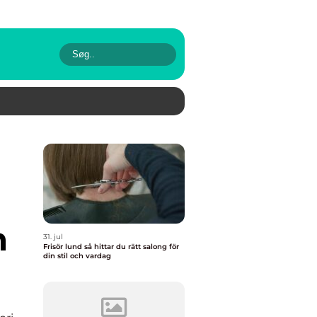
n
31. jul
Frisör lund så hittar du rätt salong för
din stil och vardag