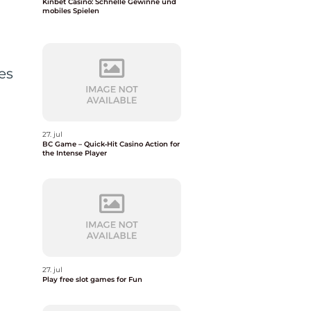
Kinbet Casino: Schnelle Gewinne und
mobiles Spielen
es
27. jul
BC Game – Quick‑Hit Casino Action for
the Intense Player
27. jul
Play free slot games for Fun