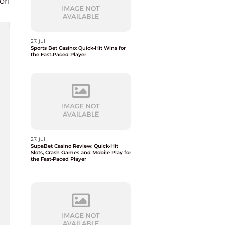
ori
27. jul
Sports Bet Casino: Quick‑Hit Wins for
the Fast‑Paced Player
27. jul
SupaBet Casino Review: Quick‑Hit
Slots, Crash Games and Mobile Play for
the Fast‑Paced Player