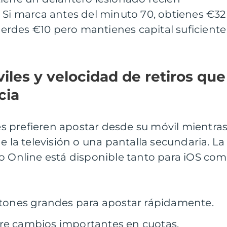
 Si marca antes del minuto 70, obtienes €32
pierdes €10 pero mantienes capital suficiente
les y velocidad de retiros que
cia
 prefieren apostar desde su móvil mientra
e la televisión o una pantalla secundaria. La
no Online está disponible tanto para iOS co
botones grandes para apostar rápidamente.
bre cambios importantes en cuotas.