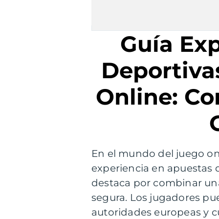
Guía Experta de Apuestas
Deportiva
Online: Co
En el mundo del juego onl
experiencia en apuestas d
destaca por combinar una 
segura. Los jugadores pue
autoridades europeas y c