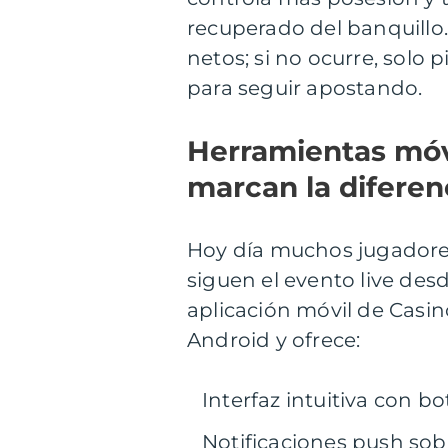
recuperado del banquillo.
netos; si no ocurre, solo 
para seguir apostando.
Herramientas móvi
marcan la diferen
Hoy día muchos jugadores
siguen el evento live desd
aplicación móvil de Casi
Android y ofrece:
Interfaz intuitiva con 
Notificaciones push so