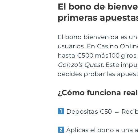
El bono de bienve
primeras apuesta
El bono bienvenida es uno
usuarios. En Casino Online
hasta €500 más 100 giros
Gonzo’s Quest
. Este impu
decides probar las apuest
¿Cómo funciona rea
Depositas €50 → Recib
Aplicas el bono a una 