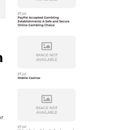
27. jul
PayPal Accepted Gambling
Establishments: A Safe and Secure
Online Gambling Choice
n
27. jul
Mobile Casinos
or
27. jul