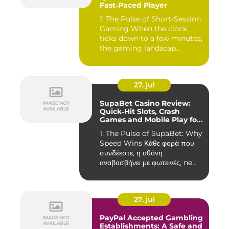
Fast‑Paced Player
1. The Pulse of Short‑Session
Gaming When the clock
ticks down to a few minutes,
the gaming landscap...
27. jul
SupaBet Casino Review:
Quick‑Hit Slots, Crash
Games and Mobile Play for
the Fast‑Paced Player
1. The Pulse of SupaBet: Why
Speed Wins Κάθε φορά που
συνδέεστε, η οθόνη
αναβοσβήνει με φωτεινές, ne...
27. jul
PayPal Accepted Gambling
Establishments: A Safe and