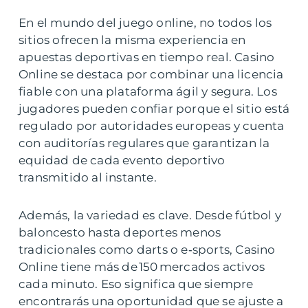
En el mundo del juego online, no todos los
sitios ofrecen la misma experiencia en
apuestas deportivas en tiempo real. Casino
Online se destaca por combinar una licencia
fiable con una plataforma ágil y segura. Los
jugadores pueden confiar porque el sitio está
regulado por autoridades europeas y cuenta
con auditorías regulares que garantizan la
equidad de cada evento deportivo
transmitido al instante.
Además, la variedad es clave. Desde fútbol y
baloncesto hasta deportes menos
tradicionales como darts o e‑sports, Casino
Online tiene más de 150 mercados activos
cada minuto. Eso significa que siempre
encontrarás una oportunidad que se ajuste a