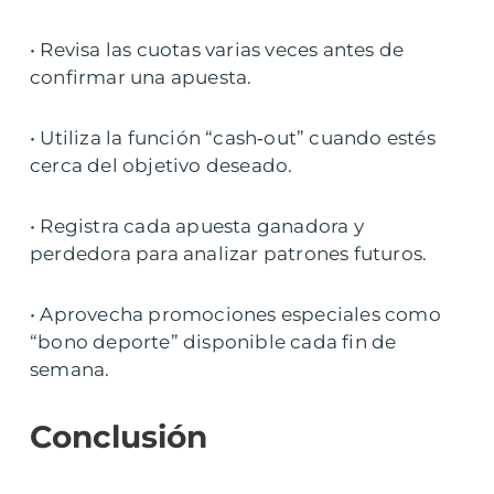
• Revisa las cuotas varias veces antes de
confirmar una apuesta.
• Utiliza la función “cash‑out” cuando estés
cerca del objetivo deseado.
• Registra cada apuesta ganadora y
perdedora para analizar patrones futuros.
• Aprovecha promociones especiales como
“bono deporte” disponible cada fin de
semana.
Conclusión