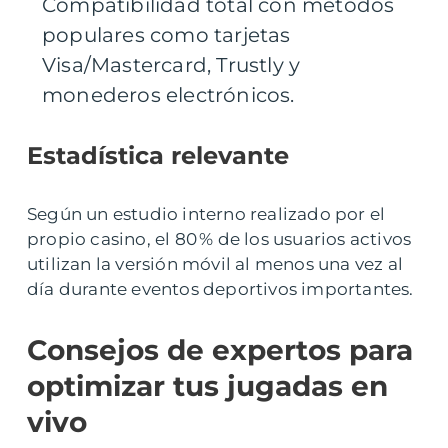
Compatibilidad total con métodos
populares como tarjetas
Visa/Mastercard, Trustly y
monederos electrónicos.
Estadística relevante
Según un estudio interno realizado por el
propio casino, el 80 % de los usuarios activos
utilizan la versión móvil al menos una vez al
día durante eventos deportivos importantes.
Consejos de expertos para
optimizar tus jugadas en
vivo