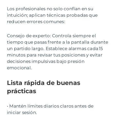
Los profesionales no solo confían en su
intuición; aplican técnicas probadas que
reducen errores comunes:
Consejo de experto: Controla siempre el
tiempo que pasas frente a la pantalla durante
un partido largo. Establece alarmas cada 15
minutos para revisar tus posiciones y evitar
decisiones impulsivas bajo presión
emocional.
Lista rápida de buenas
prácticas
• Mantén límites diarios claros antes de
iniciar sesión.