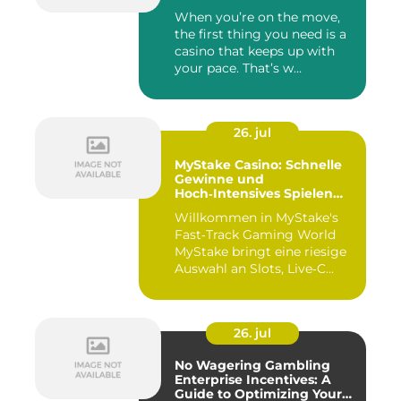
When you’re on the move,
the first thing you need is a
casino that keeps up with
your pace. That’s w...
26. jul
MyStake Casino: Schnelle
Gewinne und
Hoch‑Intensives Spielen
unterwegs
Willkommen in MyStake's
Fast‑Track Gaming World
MyStake bringt eine riesige
Auswahl an Slots, Live‑C...
26. jul
No Wagering Gambling
Enterprise Incentives: A
Guide to Optimizing Your