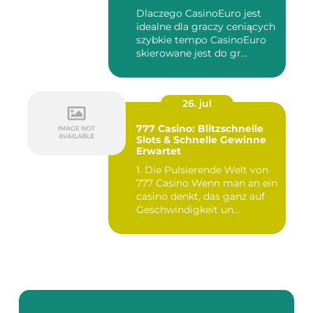
Akcjach
Dlaczego CasinoEuro jest
idealne dla graczy ceniących
szybkie tempo CasinoEuro
skierowane jest do gr...
26. jul
777 Casino: Blitzschnelle
Slots & Schnelle Gewinne
Erwartet
1. Die Pulsierende Welt von
777 Casino Wenn man an ein
casino denkt, das ganz auf
Geschwindigkeit un...