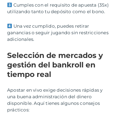
Cumples con el requisito de apuesta (35x)
utilizando tanto tu depósito como el bono.
Una vez cumplido, puedes retirar
ganancias o seguir jugando sin restricciones
adicionales.
Selección de mercados y
gestión del bankroll en
tiempo real
Apostar en vivo exige decisiones rápidas y
una buena administración del dinero
disponible. Aquí tienes algunos consejos
prácticos: