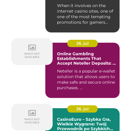
Payouts
When it involves on the
internet casino sites, one of
one of the most tempting
promotions for gamers...
26. jul
Online Gambling
Establishments That
Accept Neteller Deposits: A
Comprehensive Guide
Neteller is a popular e-wallet
solution that allows users to
make safe and secure online
purchases. ...
26. jul
CasinoEuro – Szybka Gra,
Wielkie Wygrane: Twój
Przewodnik po Szybkich