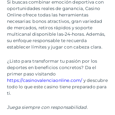
Si buscas combinar emoción deportiva con
oportunidades reales de ganancia, Casino
Online ofrece todas las herramientas
necesarias: bonos atractivos, gran variedad
de mercados, retiros rápidos y soporte
multicanal disponible las‑24‑horas. Además,
su enfoque responsable te recuerda
establecer límites y jugar con cabeza clara.
¿Listo para transformar tu pasión por los
deportes en beneficios concretos? Da el
primer paso visitando
https://casinovalenciaonline.com/
y descubre
todo lo que este casino tiene preparado para
ti.
Juega siempre con responsabilidad.