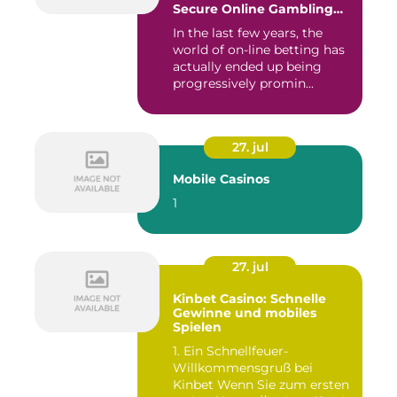
Secure Online Gambling
Choice
In the last few years, the
world of on-line betting has
actually ended up being
progressively promin...
27. jul
Mobile Casinos
1
27. jul
Kinbet Casino: Schnelle
Gewinne und mobiles
Spielen
1. Ein Schnellfeuer-
Willkommensgruß bei
Kinbet Wenn Sie zum ersten