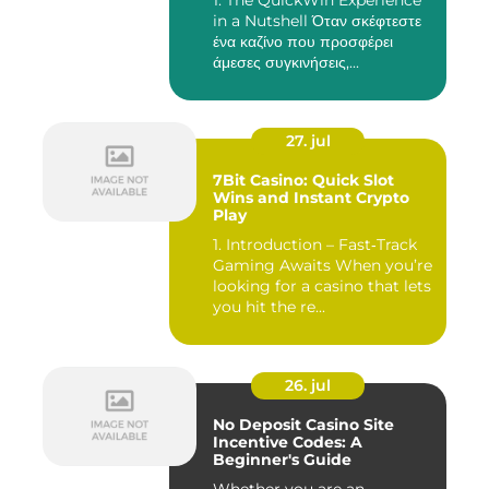
1. The QuickWin Experience
in a Nutshell Όταν σκέφτεστε
ένα καζίνο που προσφέρει
άμεσες συγκινήσεις,...
27. jul
7Bit Casino: Quick Slot
Wins and Instant Crypto
Play
1. Introduction – Fast‑Track
Gaming Awaits When you’re
looking for a casino that lets
you hit the re...
26. jul
No Deposit Casino Site
Incentive Codes: A
Beginner's Guide