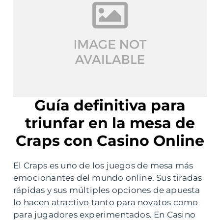
Guía definitiva para
triunfar en la mesa de
Craps con Casino Online
El Craps es uno de los juegos de mesa más
emocionantes del mundo online. Sus tiradas
rápidas y sus múltiples opciones de apuesta
lo hacen atractivo tanto para novatos como
para jugadores experimentados. En Casino