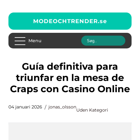
MODEOCHTRENDER.
se
Menu
Guía definitiva para
triunfar en la mesa de
Craps con Casino Online
04 januari 2026
jonas_olsson
Uden Kategori