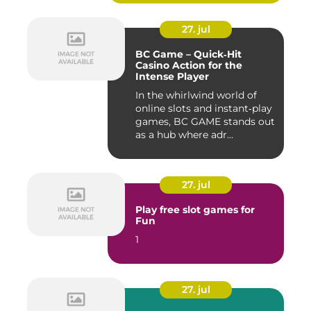
27. jul
BC Game – Quick‑Hit
Casino Action for the
Intense Player
In the whirlwind world of
online slots and instant‑play
games, BC GAME stands out
as a hub where adr...
27. jul
Play free slot games for
Fun
1
27. jul