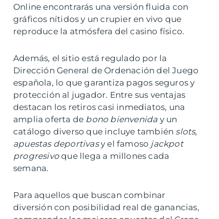
Online encontrarás una versión fluida con
gráficos nítidos y un crupier en vivo que
reproduce la atmósfera del casino físico.
Además, el sitio está regulado por la
Dirección General de Ordenación del Juego
española, lo que garantiza pagos seguros y
protección al jugador. Entre sus ventajas
destacan los retiros casi inmediatos, una
amplia oferta de
bono bienvenida
y un
catálogo diverso que incluye también
slots
,
apuestas deportivas
y el famoso
jackpot
progresivo
que llega a millones cada
semana.
Para aquellos que buscan combinar
diversión con posibilidad real de ganancias,