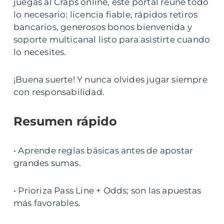
juegas al Craps online, este portal reúne todo
lo necesario: licencia fiable, rápidos retiros
bancarios, generosos bonos bienvenida y
soporte multicanal listo para asistirte cuando
lo necesites.
¡Buena suerte! Y nunca olvides jugar siempre
con responsabilidad.
Resumen rápido
• Aprende reglas básicas antes de apostar
grandes sumas.
• Prioriza Pass Line + Odds; son las apuestas
más favorables.