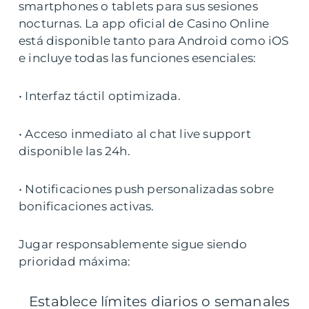
smartphones o tablets para sus sesiones
nocturnas. La app oficial de Casino Online
está disponible tanto para Android como iOS
e incluye todas las funciones esenciales:
• Interfaz táctil optimizada.
• Acceso inmediato al chat live support
disponible las 24h.
• Notificaciones push personalizadas sobre
bonificaciones activas.
Jugar responsablemente sigue siendo
prioridad máxima:
Establece límites diarios o semanales