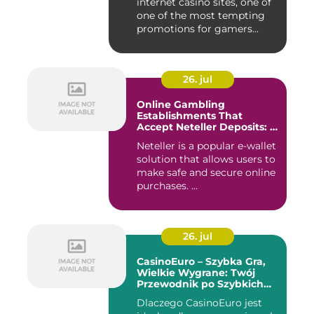
internet casino sites, one of
one of the most tempting
promotions for gamers...
26. jul
Online Gambling
Establishments That
Accept Neteller Deposits: A
Comprehensive Guide
Neteller is a popular e-wallet
solution that allows users to
make safe and secure online
purchases. ...
26. jul
CasinoEuro – Szybka Gra,
Wielkie Wygrane: Twój
Przewodnik po Szybkich
Akcjach
Dlaczego CasinoEuro jest