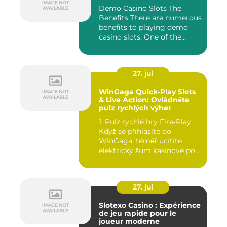
Demo Casino Slots The
Benefits There are numerous
benefits to playing demo
casino slots. One of the...
27. jul
WinGaga Quick‑Play Slots
& Live Action: Ovládněte
pulz rychlých výher
1. Pulz rychlé hry Fire‑Play
Když se přihlásíte do
WinGaga, téměř ucítíte
elektrický šum kasinové po...
27. jul
Slotexo Casino : Expérience
de jeu rapide pour le
joueur moderne