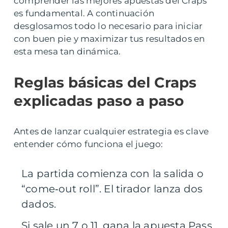
comprender las mejores apuestas del Craps
es fundamental. A continuación
desglosamos todo lo necesario para iniciar
con buen pie y maximizar tus resultados en
esta mesa tan dinámica.
Reglas básicas del Craps
explicadas paso a paso
Antes de lanzar cualquier estrategia es clave
entender cómo funciona el juego:
La partida comienza con la salida o
“come‑out roll”. El tirador lanza dos
dados.
Si sale un 7 o 11, gana la apuesta Pass