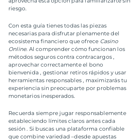
aprovecha esta opción para familiarizarte sin
riesgo.
Con esta guía tienes todas las piezas
necesarias para disfrutar plenamente del
ecosistema financiero que ofrece
Casino
Online
. Al comprender cómo funcionan los
métodos seguros contra contracargos ,
aprovechar correctamente el bono
bienvenida , gestionar retiros rápidos y usar
herramientas responsables , maximizarás tu
experiencia sin preocuparte por problemas
monetarios inesperados.
Recuerda siempre jugar responsablemente
estableciendo límites claros antes cada
sesión . Si buscas una plataforma confiable
que combine variedad –desde apuestas