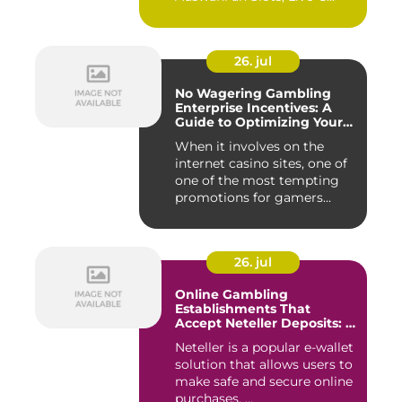
26. jul
No Wagering Gambling
Enterprise Incentives: A
Guide to Optimizing Your
Payouts
When it involves on the
internet casino sites, one of
one of the most tempting
promotions for gamers...
26. jul
Online Gambling
Establishments That
Accept Neteller Deposits: A
Comprehensive Guide
Neteller is a popular e-wallet
solution that allows users to
make safe and secure online
purchases. ...