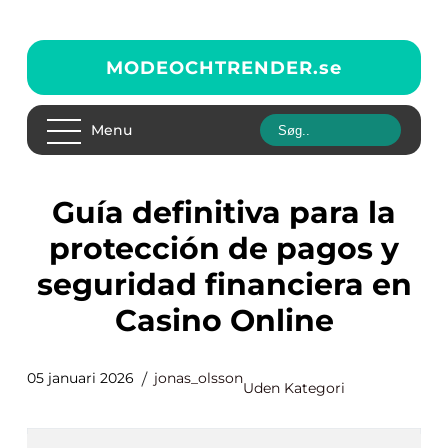
MODEOCHTRENDER.
se
Menu
Guía definitiva para la
protección de pagos y
seguridad financiera en
Casino Online
05 januari 2026
jonas_olsson
Uden Kategori