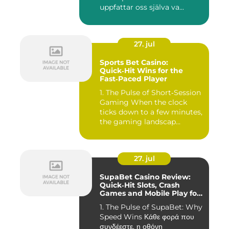
uppfattar oss själva va...
27. jul
Sports Bet Casino:
Quick‑Hit Wins for the
Fast‑Paced Player
1. The Pulse of Short‑Session
Gaming When the clock
ticks down to a few minutes,
the gaming landscap...
27. jul
SupaBet Casino Review:
Quick‑Hit Slots, Crash
Games and Mobile Play for
the Fast‑Paced Player
1. The Pulse of SupaBet: Why
Speed Wins Κάθε φορά που
συνδέεστε, η οθόνη