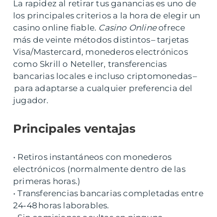
La rapidez al retirar tus ganancias es uno de
los principales criterios a la hora de elegir un
casino online fiable.
Casino Online
ofrece
más de veinte métodos distintos – tarjetas
Visa/Mastercard, monederos electrónicos
como Skrill o Neteller, transferencias
bancarias locales e incluso criptomonedas –
para adaptarse a cualquier preferencia del
jugador.
Principales ventajas
• Retiros instantáneos con monederos
electrónicos (normalmente dentro de las
primeras horas.)
• Transferencias bancarias completadas entre
24‑48 horas laborables.​