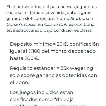
El atractivo principal para nuevos jugadores
suele ser el bono bienvenida junto a giros
gratis en slots populares como
Starburst
o
Gonzo’s Quest
. En
Casino Online
, este bono
está estructurado bajo condiciones claras:
Depósito mínimo = 20 €, bonificación
igual al %100 del monto depositado
hasta 200 €.
Requisito estándar = 35x wagering
solo sobre ganancias obtenidas con
el bono.
Los juegos incluidos están
clasificados como “de baja