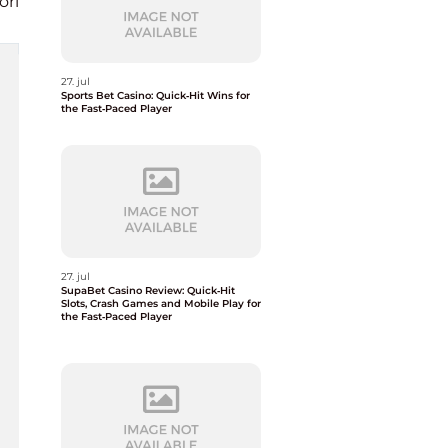
ori
27. jul
Sports Bet Casino: Quick‑Hit Wins for
the Fast‑Paced Player
27. jul
SupaBet Casino Review: Quick‑Hit
Slots, Crash Games and Mobile Play for
the Fast‑Paced Player