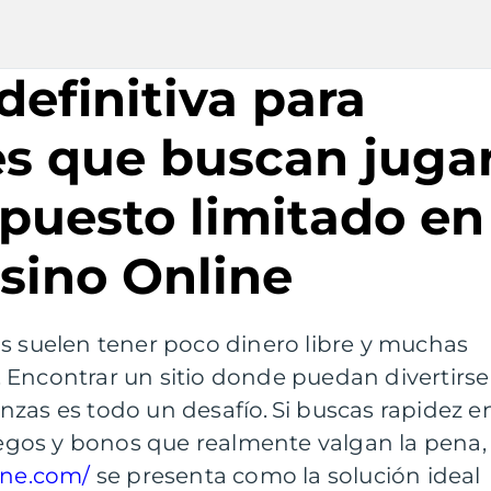
es que buscan juga
puesto limitado en
sino Online
s suelen tener poco dinero libre y muchas
 Encontrar un sitio donde puedan divertirse
zas es todo un desafío. Si buscas rapidez e
juegos y bonos que realmente valgan la pena,
ine.com/
se presenta como la solución ideal