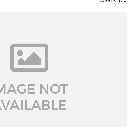
Uden Kateg