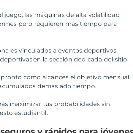
el juego; las máquinas de alta volatilidad
ormes pero requieren más tiempo para
onales vinculados a eventos deportivos
deportivas en la sección dedicada del sitio.
n pronto como alcances el objetivo mensual
os acumulados demasiado tiempo.
rás maximizar tus probabilidades sin
to estudiantil.
seguros y rápidos para jóvene