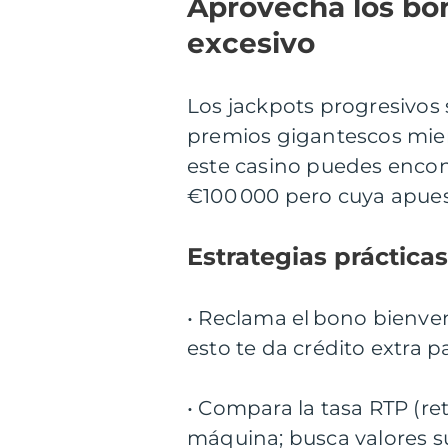
Aprovecha los bon
excesivo
Los jackpots progresivos
premios gigantescos mie
este casino puedes encont
€100 000 pero cuya apues
Estrategias prácticas
• Reclama el bono bienven
esto te da crédito extra pa
• Compara la tasa RTP (re
máquina; busca valores su