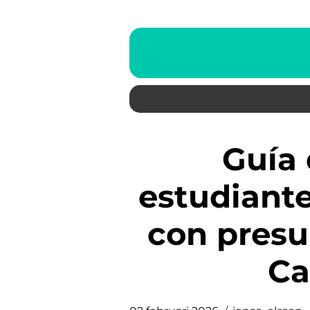
Guía definitiva para
estudiant
con presu
Ca