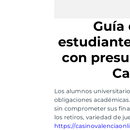
Guía definitiva para
estudiant
con presu
Ca
Los alumnos universitario
obligaciones académicas.
sin comprometer sus finan
los retiros, variedad de 
https://casinovalenciaonl