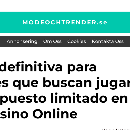
MODEOCHTRENDER.
se
Annonsering
Om Oss
Cookies
Kontakta Oss
es que buscan juga
puesto limitado en
sino Online