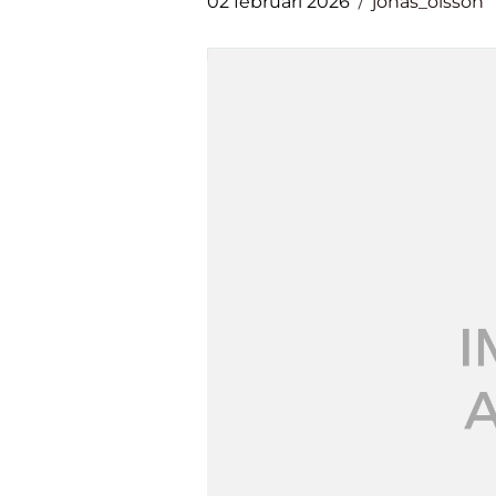
02 februari 2026
jonas_olsson