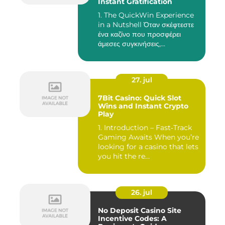
Instant Gratification
1. The QuickWin Experience
in a Nutshell Όταν σκέφτεστε
ένα καζίνο που προσφέρει
άμεσες συγκινήσεις,...
27. jul
7Bit Casino: Quick Slot
Wins and Instant Crypto
Play
1. Introduction – Fast‑Track
Gaming Awaits When you’re
looking for a casino that lets
you hit the re...
26. jul
No Deposit Casino Site
Incentive Codes: A