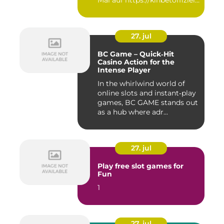
Mal auf https://kinbetoffiziell-
d...
27. jul
BC Game – Quick‑Hit
Casino Action for the
Intense Player
In the whirlwind world of
online slots and instant‑play
games, BC GAME stands out
as a hub where adr...
27. jul
Play free slot games for
Fun
1
27. jul