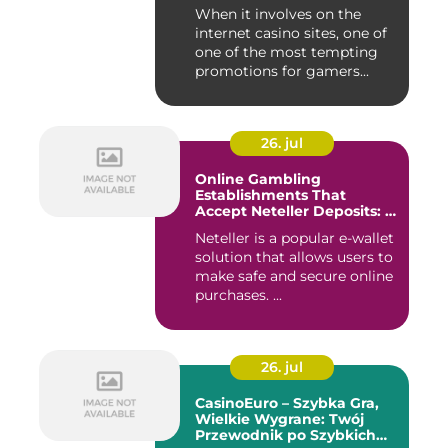
Payouts
When it involves on the
internet casino sites, one of
one of the most tempting
promotions for gamers...
26. jul
Online Gambling
Establishments That
Accept Neteller Deposits: A
Comprehensive Guide
Neteller is a popular e-wallet
solution that allows users to
make safe and secure online
purchases. ...
26. jul
CasinoEuro – Szybka Gra,
Wielkie Wygrane: Twój
Przewodnik po Szybkich