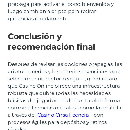
prepaga para activar el bono bienvenida y
luego cambian a cripto para retirar
ganancias rápidamente.
Conclusión y
recomendación final
Después de revisar las opciones prepagas, las
criptomonedas y los criterios esenciales para
seleccionar un método seguro, queda claro
que Casino Online ofrece una infraestructura
robusta que cubre todas las necesidades
básicas del jugador moderno. La plataforma
combina licencias oficiales –como la emitida
a través del
Casino Cirsa licencia
– con
procesos ágiles para depósitos y retiros
rápidos.