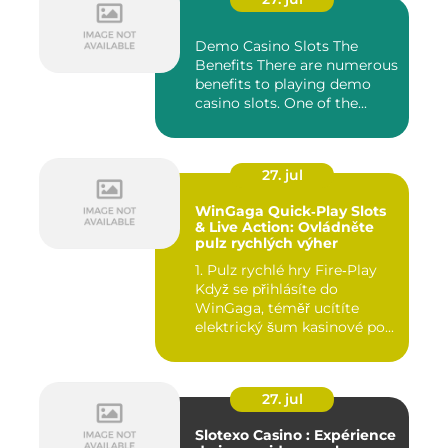
Demo Casino Slots The
Benefits There are numerous
benefits to playing demo
casino slots. One of the...
27. jul
WinGaga Quick‑Play Slots
& Live Action: Ovládněte
pulz rychlých výher
1. Pulz rychlé hry Fire‑Play
Když se přihlásíte do
WinGaga, téměř ucítíte
elektrický šum kasinové po...
27. jul
Slotexo Casino : Expérience