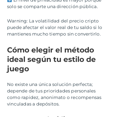
El nivel de privacidad es mayor porque
solo se comparte una dirección pública.
Warning: La volatilidad del precio cripto
puede afectar el valor real de tu saldo si lo
mantienes mucho tiempo sin convertirlo.
Cómo elegir el método
ideal según tu estilo de
juego
No existe una única solución perfecta;
depende de tus prioridades personales
como rapidez, anonimato o recompensas
vinculadas a depósitos.