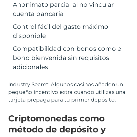
Anonimato parcial al no vincular
cuenta bancaria
Control fácil del gasto máximo
disponible
Compatibilidad con bonos como el
bono bienvenida sin requisitos
adicionales
Industry Secret: Algunos casinos añaden un
pequeño incentivo extra cuando utilizas una
tarjeta prepaga para tu primer depósito.
Criptomonedas como
método de depósito y