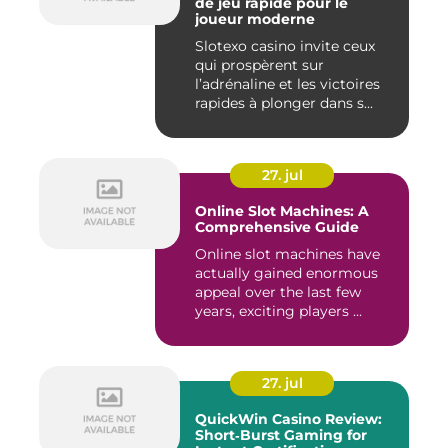
de jeu rapide pour le
joueur moderne
Slotexo casino invite ceux
qui prospèrent sur
l’adrénaline et les victoires
rapides à plonger dans s...
27. jul
Online Slot Machines: A
Comprehensive Guide
Online slot machines have
actually gained enormous
appeal over the last few
years, exciting players ...
27. jul
QuickWin Casino Review:
Short‑Burst Gaming for