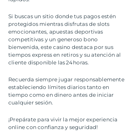
Si buscas un sitio donde tus pagos estén
protegidos mientras disfrutas de slots
emocionantes, apuestas deportivas
competitivas y un generoso bono
bienvenida, este casino destaca por sus
tiempos express en retiros y su atención al
cliente disponible las 24 horas.
Recuerda siempre jugar responsablemente
estableciendo límites diarios tanto en
tiempo como en dinero antes de iniciar
cualquier sesión.
¡Prepárate para vivir la mejor experiencia
online con confianza y seguridad!