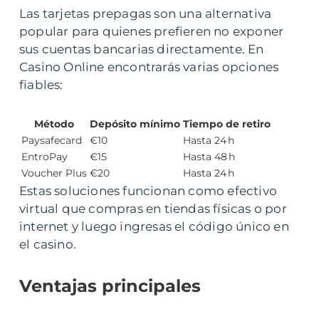
Las tarjetas prepagas son una alternativa
popular para quienes prefieren no exponer
sus cuentas bancarias directamente. En
Casino Online encontrarás varias opciones
fiables:
Método
Depósito mínimo
Tiempo de retiro
Paysafecard
€10
Hasta 24 h
EntroPay
€15
Hasta 48 h
Voucher Plus
€20
Hasta 24 h
Estas soluciones funcionan como efectivo
virtual que compras en tiendas físicas o por
internet y luego ingresas el código único en
el casino.
Ventajas principales