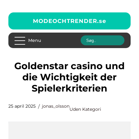
MODEOCHTRENDER.
se
Menu
goldenstar casino und
die Wichtigkeit der
Spielerkriterien
25 april 2025
jonas_olsson
Uden Kategori