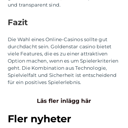
und transparent sind.
Fazit
Die Wahl eines Online-Casinos sollte gut
durchdacht sein. Goldenstar casino bietet
viele Features, die es zu einer attraktiven
Option machen, wenn es um Spielerkriterien
geht. Die Kombination aus Technologie,
Spielvielfalt und Sicherheit ist entscheidend
für ein positives Spielerlebnis.
Läs fler inlägg här
Fler nyheter