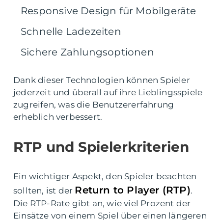
Responsive Design für Mobilgeräte
Schnelle Ladezeiten
Sichere Zahlungsoptionen
Dank dieser Technologien können Spieler
jederzeit und überall auf ihre Lieblingsspiele
zugreifen, was die Benutzererfahrung
erheblich verbessert.
RTP und Spielerkriterien
Ein wichtiger Aspekt, den Spieler beachten
Return to Player (RTP)
sollten, ist der
.
Die RTP-Rate gibt an, wie viel Prozent der
Einsätze von einem Spiel über einen längeren