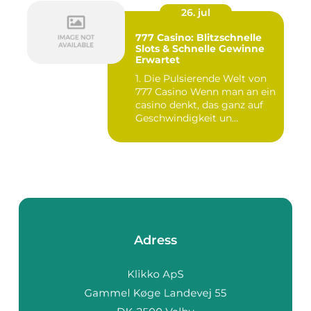
26. jul
777 Casino: Blitzschnelle
Slots & Schnelle Gewinne
Erwartet
1. Die Pulsierende Welt von
777 Casino Wenn man an ein
casino denkt, das ganz auf
Geschwindigkeit un...
Adress