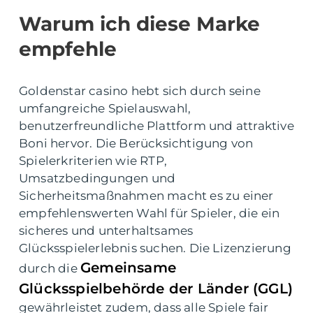
Warum ich diese Marke
empfehle
Goldenstar casino hebt sich durch seine
umfangreiche Spielauswahl,
benutzerfreundliche Plattform und attraktive
Boni hervor. Die Berücksichtigung von
Spielerkriterien wie RTP,
Umsatzbedingungen und
Sicherheitsmaßnahmen macht es zu einer
empfehlenswerten Wahl für Spieler, die ein
sicheres und unterhaltsames
Glücksspielerlebnis suchen. Die Lizenzierung
Gemeinsame
durch die
Glücksspielbehörde der Länder (GGL)
gewährleistet zudem, dass alle Spiele fair