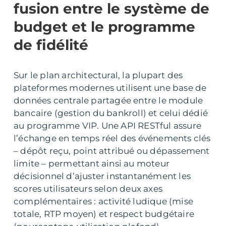
fusion entre le système de
budget et le programme
de fidélité
Sur le plan architectural, la plupart des
plateformes modernes utilisent une base de
données centrale partagée entre le module
bancaire (gestion du bankroll) et celui dédié
au programme VIP. Une API RESTful assure
l’échange en temps réel des événements clés
– dépôt reçu, point attribué ou dépassement
limite – permettant ainsi au moteur
décisionnel d’ajuster instantanément les
scores utilisateurs selon deux axes
complémentaires : activité ludique (mise
totale, RTP moyen) et respect budgétaire