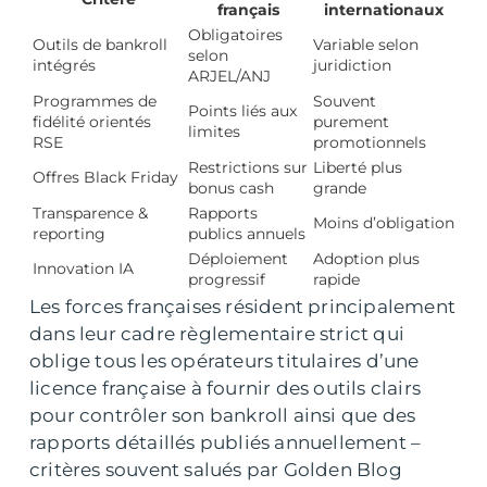
français
internationaux
Obligatoires
Outils de bankroll
Variable selon
selon
intégrés
juridiction
ARJEL/ANJ
Programmes de
Souvent
Points liés aux
fidélité orientés
purement
limites
RSE
promotionnels
Restrictions sur
Liberté plus
Offres Black Friday
bonus cash
grande
Transparence &
Rapports
Moins d’obligation
reporting
publics annuels
Déploiement
Adoption plus
Innovation IA
progressif
rapide
Les forces françaises résident principalement
dans leur cadre règlementaire strict qui
oblige tous les opérateurs titulaires d’une
licence française à fournir des outils clairs
pour contrôler son bankroll ainsi que des
rapports détaillés publiés annuellement –
critères souvent salués par Golden Blog