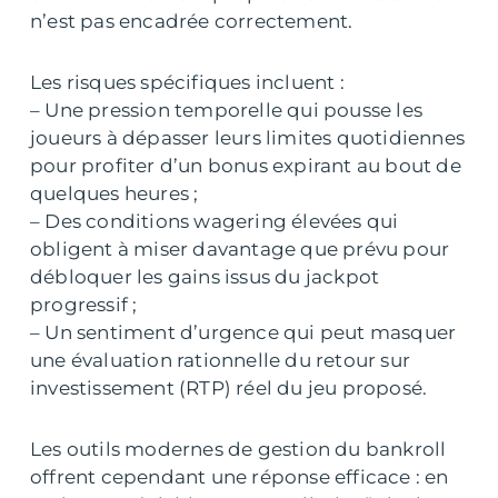
n’est pas encadrée correctement.
Les risques spécifiques incluent :
– Une pression temporelle qui pousse les
joueurs à dépasser leurs limites quotidiennes
pour profiter d’un bonus expirant au bout de
quelques heures ;
– Des conditions wagering élevées qui
obligent à miser davantage que prévu pour
débloquer les gains issus du jackpot
progressif ;
– Un sentiment d’urgence qui peut masquer
une évaluation rationnelle du retour sur
investissement (RTP) réel du jeu proposé.
Les outils modernes de gestion du bankroll
offrent cependant une réponse efficace : en