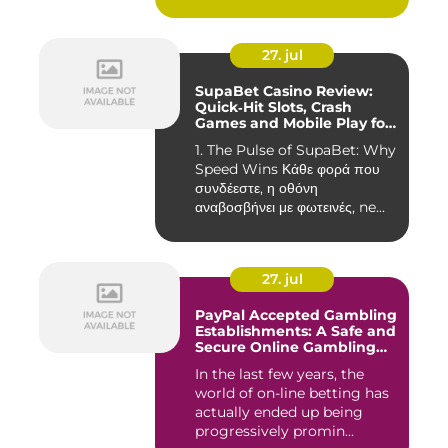
27. jul
SupaBet Casino Review:
Quick‑Hit Slots, Crash
Games and Mobile Play for
the Fast‑Paced Player
1. The Pulse of SupaBet: Why
Speed Wins Κάθε φορά που
συνδέεστε, η οθόνη
αναβοσβήνει με φωτεινές, ne...
27. jul
PayPal Accepted Gambling
Establishments: A Safe and
Secure Online Gambling
Choice
In the last few years, the
world of on-line betting has
actually ended up being
progressively promin...