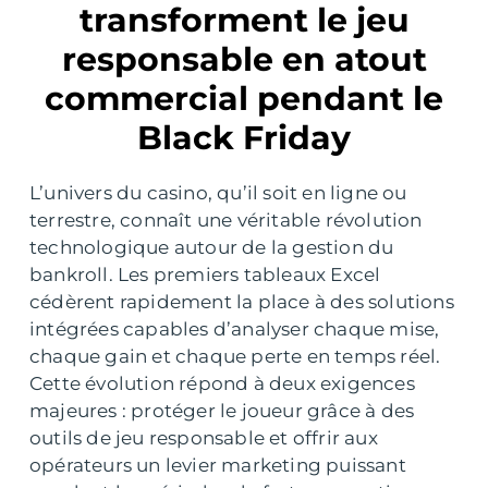
transforment le jeu
responsable en atout
commercial pendant le
Black Friday
L’univers du casino, qu’il soit en ligne ou
terrestre, connaît une véritable révolution
technologique autour de la gestion du
bankroll. Les premiers tableaux Excel
cédèrent rapidement la place à des solutions
intégrées capables d’analyser chaque mise,
chaque gain et chaque perte en temps réel.
Cette évolution répond à deux exigences
majeures : protéger le joueur grâce à des
outils de jeu responsable et offrir aux
opérateurs un levier marketing puissant