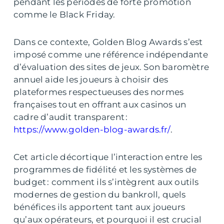
pendant les périodes de forte promotion
comme le Black Friday.
Dans ce contexte, Golden Blog Awards s’est
imposé comme une référence indépendante
d’évaluation des sites de jeux. Son baromètre
annuel aide les joueurs à choisir des
plateformes respectueuses des normes
françaises tout en offrant aux casinos un
cadre d’audit transparent :
https://www.golden-blog-awards.fr/
.
Cet article décortique l’interaction entre les
programmes de fidélité et les systèmes de
budget : comment ils s’intègrent aux outils
modernes de gestion du bankroll, quels
bénéfices ils apportent tant aux joueurs
qu’aux opérateurs, et pourquoi il est crucial