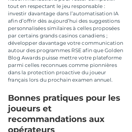
tout en respectant le jeu responsable :
investir davantage dans l’automatisation IA
afin d’offrir dès aujourd’hui des suggestions
personnalisées similaires à celles proposées
par certains grands casinos canadiens ;
développer davantage votre communication
autour des programmes RSE afin que Golden
Blog Awards puisse mettre votre plateforme
parmi celles reconnues comme pionnières
dans la protection proactive du joueur
français lors du prochain examen annuel.
Bonnes pratiques pour les
joueurs et
recommandations aux
opérateurs