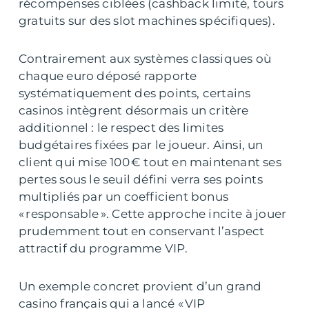
récompenses ciblées (cashback limité, tours
gratuits sur des slot machines spécifiques).
Contrairement aux systèmes classiques où
chaque euro déposé rapporte
systématiquement des points, certains
casinos intègrent désormais un critère
additionnel : le respect des limites
budgétaires fixées par le joueur. Ainsi, un
client qui mise 100 € tout en maintenant ses
pertes sous le seuil défini verra ses points
multipliés par un coefficient bonus
« responsable ». Cette approche incite à jouer
prudemment tout en conservant l’aspect
attractif du programme VIP.
Un exemple concret provient d’un grand
casino français qui a lancé « VIP