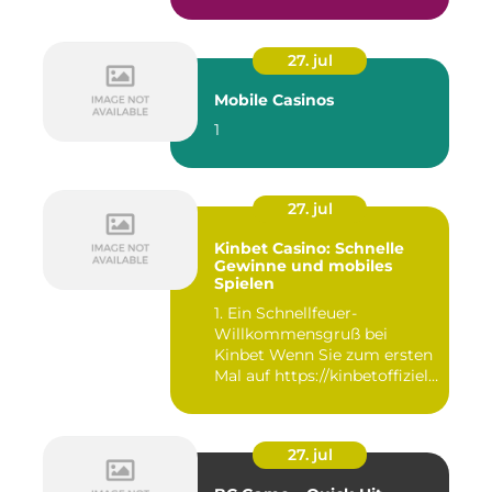
27. jul
Mobile Casinos
1
27. jul
Kinbet Casino: Schnelle
Gewinne und mobiles
Spielen
1. Ein Schnellfeuer-
Willkommensgruß bei
Kinbet Wenn Sie zum ersten
Mal auf https://kinbetoffiziell-
d...
27. jul