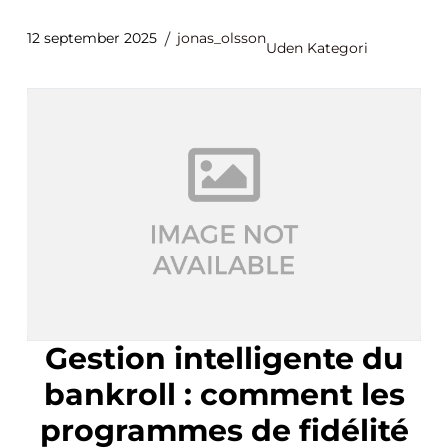
12 september 2025
jonas_olsson
Uden Kategori
Gestion intelligente du
bankroll : comment les
programmes de fidélité