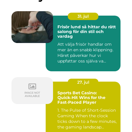
31. jul
Frisör lund så hittar du rätt
salong för din stil och
vardag
Att välja frisör handlar om
mer än en snabb klippning.
Håret påverkar hur vi
uppfattar oss själva va...
27. jul
Sports Bet Casino:
Quick‑Hit Wins for the
Fast‑Paced Player
1. The Pulse of Short‑Session
Gaming When the clock
ticks down to a few minutes,
the gaming landscap...